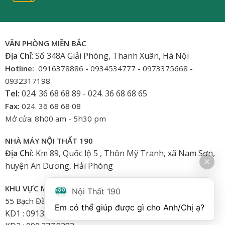
VĂN PHÒNG MIỀN BẮC
Địa Chỉ
: Số 348A Giải Phóng, Thanh Xuân, Hà Nội
Hotline:
0916378886 - 0934534777 - 0973375668 -
0932317198
Tel:
024. 36 68 68 89 - 024. 36 68 68 65
Fax:
024. 36 68 68 08
Mở cửa: 8h00 am - 5h30 pm
NHÀ MÁY NỘI THẤT 190
Địa Chỉ:
Km 89, Quốc lộ 5 , Thôn Mỹ Tranh, xã Nam Sơn,
huyện An Dương, Hải Phòng
KHU VỰC MIỀN NAM
Nội Thất 190
55 Bạch Đằng, Phường 15, Bình Thạnh-HCM
Em có thể giúp được gì cho Anh/Chị ạ? 
KD1 : 0913.922.926