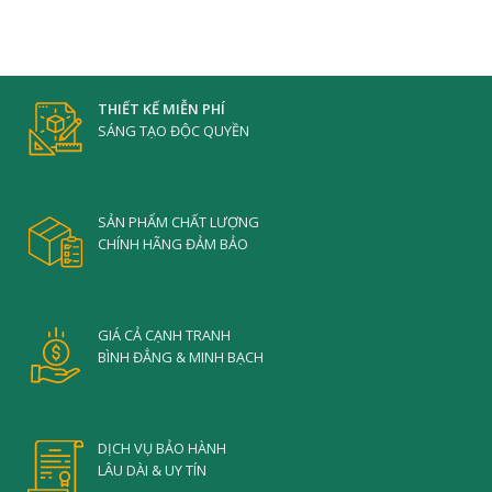
THIẾT KẾ MIỄN PHÍ
SÁNG TẠO ĐỘC QUYỀN
SẢN PHẨM CHẤT LƯỢNG
CHÍNH HÃNG ĐẢM BẢO
GIÁ CẢ CẠNH TRANH
BÌNH ĐẲNG & MINH BẠCH
DỊCH VỤ BẢO HÀNH
LÂU DÀI & UY TÍN