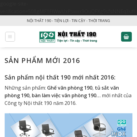
google-site-
verification=508gMF1FIWwUxPswxx9OuQFXg9sfsNNEq3uf6
Skip
NỘI THẤT 190 - TIỆN LỢI - TIN CẬY - THỜI TRANG
to
content
SẢN PHẨM MỚI 2016
Sản phẩm nội thất 190 mới nhất 2016:
Những sản phẩm:
Ghế văn phòng 190
,
tủ sắt văn
phòng 190, bàn làm việc văn phòng 190…
mới nhất của
Công ty Nội thất 190 năm 2016.