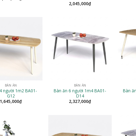
2,045,000
₫
BÀN ĂN
BÀN ĂN
4 người 1m2 BA01-
Bàn ăn 6 người 1m4 BA01-
Bàn ă
G12
D14
1,645,000
₫
2,327,000
₫