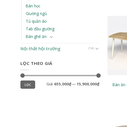
Bàn học
Giường ngủ
Tủ quần áo
Tab đầu giường
Bàn ghế ăn
Nội thất hội trường
(14)
LỌC THEO GIÁ
Giá
Giá
Giá:
655,000₫
—
15,900,000₫
Bàn ăn 
tối
tối
LỌC
thiểu
đa