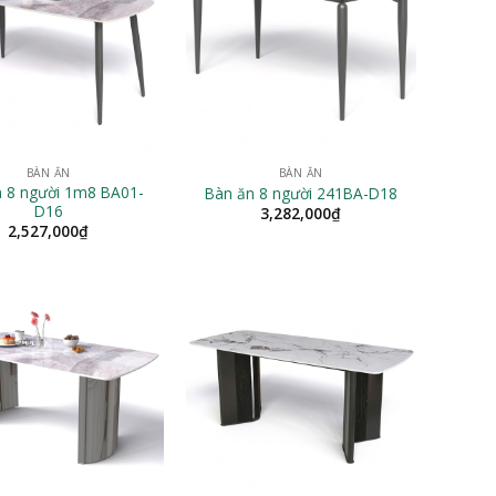
BÀN ĂN
BÀN ĂN
n 8 người 1m8 BA01-
Bàn ăn 8 người 241BA-D18
D16
3,282,000
₫
2,527,000
₫