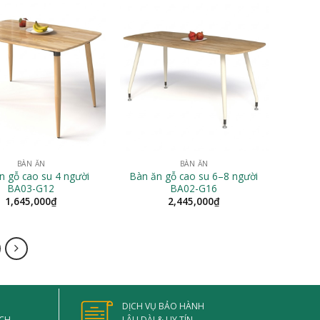
BÀN ĂN
BÀN ĂN
n gỗ cao su 4 người
Bàn ăn gỗ cao su 6–8 người
BA03-G12
BA02-G16
1,645,000
₫
2,445,000
₫
DỊCH VỤ BẢO HÀNH
ẠCH
LÂU DÀI & UY TÍN