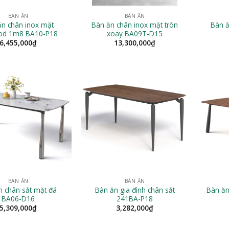
BÀN ĂN
BÀN ĂN
ăn chân inox mặt
Bàn ăn chân inox mặt tròn
Bàn ă
od 1m8 BA10-P18
xoay BA09T-D15
6,455,000
₫
13,300,000
₫
BÀN ĂN
BÀN ĂN
n chân sắt mặt đá
Bàn ăn gia đình chân sắt
Bàn ăn
BA06-D16
241BA-P18
5,309,000
₫
3,282,000
₫