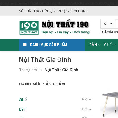
google-site-verification=508gMF1FIWwUxPswxx9OuQFXg9sf
NỘI THẤT 190 - TIỆN LỢI - TIN CẬY - THỜI TRANG
T
k
Từ khóa ph
BÀN
GHẾ
DANH MỤC SẢN PHẨM
Nội Thất Gia Đình
Trang chủ
/
Nội Thất Gia Đình
DANH MỤC SẢN PHẨM
Ghế
(327)
Bàn
(384)