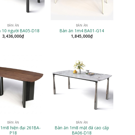
BÀN ĂN
BÀN ĂN
n 10 người BA05-D18
Bàn ăn 1m4 BA01-G14
3,436,000
₫
1,845,000
₫
BÀN ĂN
BÀN ĂN
 1m8 hiện đại 261BA-
Bàn ăn 1m8 mặt đá cao cấp
P18
BA06-D18