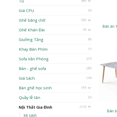
Tủ
(88)
Giá CPU
(2)
Ghế băng chờ
(52)
Bàn ăn 
Ghế Khán Đài
(5)
Giường Tầng
(8)
Khay Bàn Phím
(1)
Sofa Văn Phòng
(27)
Bàn - ghế sofa
(39)
Giá Sách
(14)
Bàn ghế học sinh
(47)
Quầy lễ tân
(2)
Nội Thất Gia Đình
(117)
Bàn 
Kệ sách