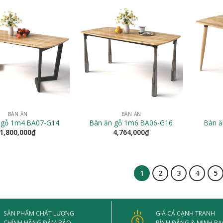
BÀN ĂN
BÀN ĂN
Bàn ă
 gỗ 1m4 BA07-G14
Bàn ăn gỗ 1m6 BA06-G16
1,800,000
₫
4,764,000
₫
1
2
3
4
5
SẢN PHẨM CHẤT LƯỢNG
GIÁ CẢ CẠNH TRANH
CHÍNH HÃNG ĐẢM BẢO
BÌNH ĐẲNG & MINH B