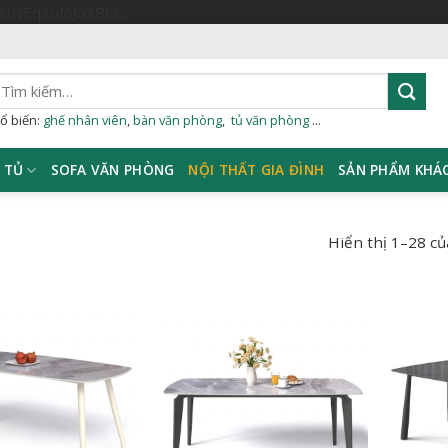
Skip
sNNEq3uf6Jo3PLk
to
content
ìm
iếm:
ổ biến:
ghế nhân viên
,
bàn văn phòng
,
tủ văn phòng
...
TỦ
SOFA VĂN PHÒNG
NỘI THẤT GIA ĐÌNH
SẢN PHẨM KHÁ
Hiển thị 1–28 củ