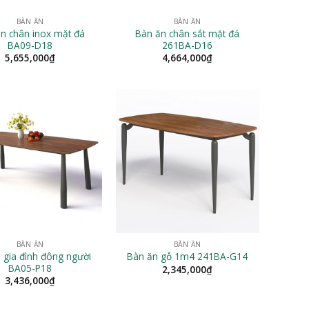
BÀN ĂN
BÀN ĂN
n chân inox mặt đá
Bàn ăn chân sắt mặt đá
BA09-D18
261BA-D16
5,655,000
₫
4,664,000
₫
BÀN ĂN
BÀN ĂN
 gia đình đông người
Bàn ăn gỗ 1m4 241BA-G14
BA05-P18
2,345,000
₫
3,436,000
₫