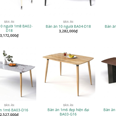
BÀN ĂN
BÀN ĂN
10 người 1m8 BA02-
Bàn ăn 10 người BA04-D18
Bàn ă
D18
3,282,000
₫
3,172,000
₫
BÀN ĂN
BÀN ĂN
Bàn ăn 1m6 đẹp hiện đại
Bàn ăn
ăn 1m6 BA03-D16
BA03-G16
2,527,000
₫