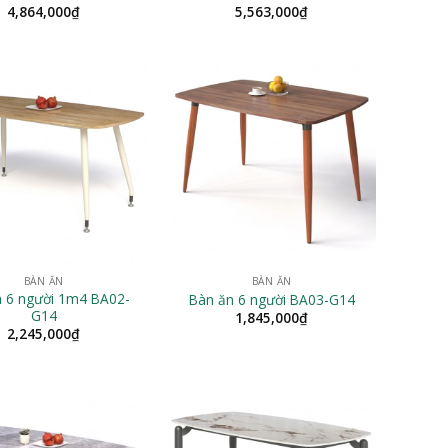
4,864,000
₫
5,563,000
₫
BÀN ĂN
BÀN ĂN
n 6 người 1m4 BA02-
Bàn ăn 6 người BA03-G14
G14
1,845,000
₫
2,245,000
₫