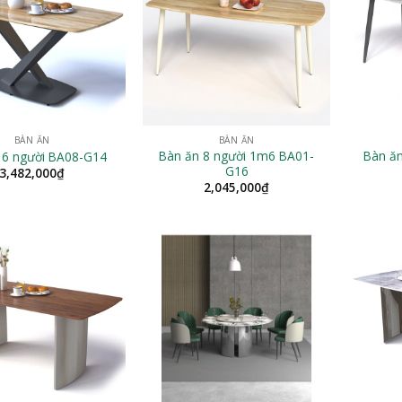
BÀN ĂN
BÀN ĂN
Bàn ăn 8 người 1m6 BA01-
Bàn ă
 6 người BA08-G14
G16
3,482,000
₫
2,045,000
₫