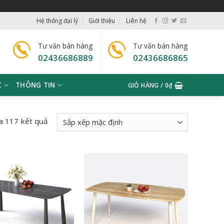
Hệ thống đại lý
Giới thiệu
Liên hệ
Tư vấn bán hàng
Tư vấn bán hàng
02436686889
02436686865
C
THÔNG TIN
GIỎ HÀNG /
0
₫
a 117 kết quả