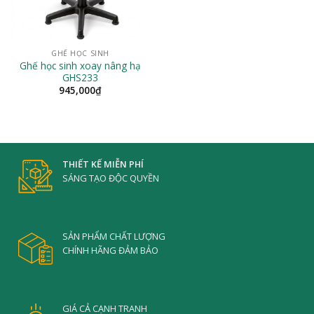
GHẾ HỌC SINH
Ghế học sinh xoay nâng hạ
GHS233
945,000
₫
THIẾT KẾ MIỄN PHÍ
SÁNG TẠO ĐỘC QUYỀN
SẢN PHẨM CHẤT LƯỢNG
CHÍNH HÃNG ĐẢM BẢO
GIÁ CẢ CẠNH TRANH