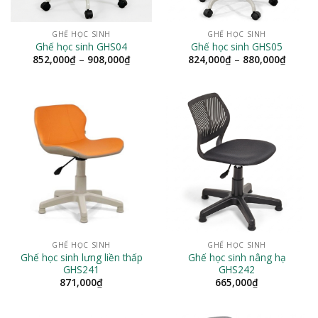
GHẾ HỌC SINH
GHẾ HỌC SINH
Ghế học sinh GHS04
Ghế học sinh GHS05
Khoảng
Khoản
852,000
₫
–
908,000
₫
824,000
₫
–
880,000
₫
giá:
giá:
từ
từ
852,000₫
824,00
đến
đến
908,000₫
880,00
GHẾ HỌC SINH
GHẾ HỌC SINH
Ghế học sinh lưng liền thấp
Ghế học sinh nâng hạ
GHS241
GHS242
871,000
₫
665,000
₫