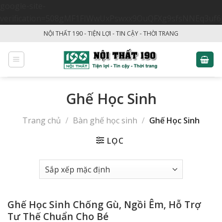
google-site-
verification=508gMF1FIWwUxPswxx9OuQFXg9sfsNNEq3uf6
Skip
NỘI THẤT 190 - TIỆN LỢI - TIN CẬY - THỜI TRANG
to
content
Ghế Học Sinh
Trang chủ
/
Bàn ghế học sinh
/
Ghế Học Sinh
LỌC
Ghế Học Sinh Chống Gù, Ngồi Êm, Hỗ Trợ
Tư Thế Chuẩn Cho Bé