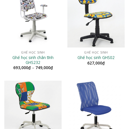
GHẾ HỌC SINH
GHẾ HỌC SINH
Ghế học sinh chân tĩnh
Ghế học sinh GHS02
GHS232
627,000
₫
Khoảng
693,000
₫
–
749,000
₫
giá:
từ
693,000₫
đến
749,000₫