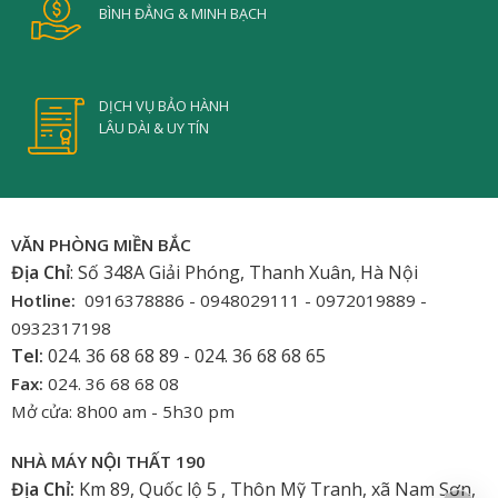
BÌNH ĐẲNG & MINH BẠCH
DỊCH VỤ BẢO HÀNH
LÂU DÀI & UY TÍN
VĂN PHÒNG MIỀN BẮC
Địa Chỉ
: Số 348A Giải Phóng, Thanh Xuân, Hà Nội
Hotline:
0916378886 - 0948029111 - 0972019889 -
0932317198
Tel:
024. 36 68 68 89 - 024. 36 68 68 65
Fax:
024. 36 68 68 08
Mở cửa: 8h00 am - 5h30 pm
NHÀ MÁY NỘI THẤT 190
Địa Chỉ:
Km 89, Quốc lộ 5 , Thôn Mỹ Tranh, xã Nam Sơn,