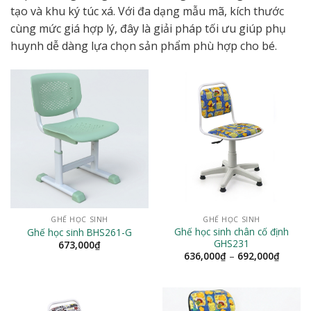
tạo và khu ký túc xá. Với đa dạng mẫu mã, kích thước
cùng mức giá hợp lý, đây là giải pháp tối ưu giúp phụ
huynh dễ dàng lựa chọn sản phẩm phù hợp cho bé.
GHẾ HỌC SINH
GHẾ HỌC SINH
Ghế học sinh chân cố định
Ghế học sinh BHS261-G
GHS231
673,000
₫
Khoản
636,000
₫
–
692,000
₫
giá:
từ
636,00
đến
692,00