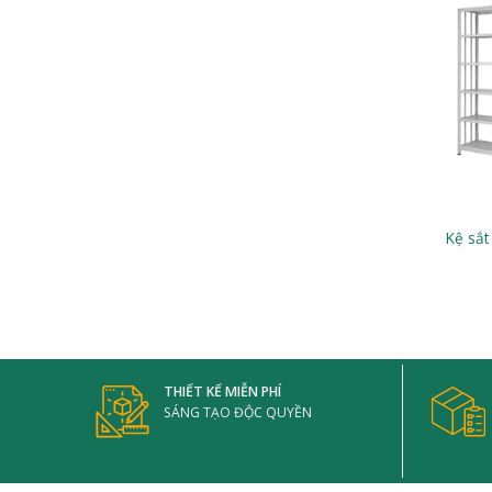
Kệ sắt
THIẾT KẾ MIỄN PHÍ
SÁNG TẠO ĐỘC QUYỀN