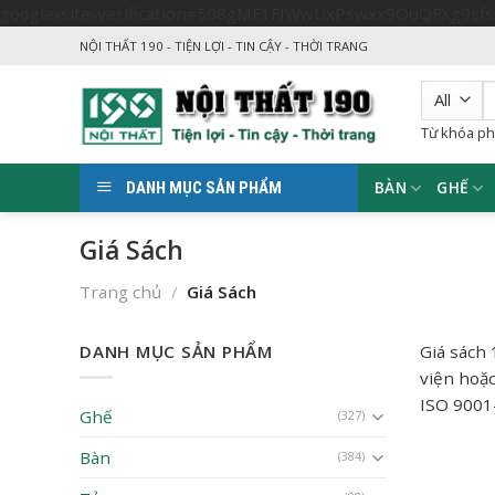
google-site-verification=508gMF1FIWwUxPswxx9OuQFXg9sf
NỘI THẤT 190 - TIỆN LỢI - TIN CẬY - THỜI TRANG
T
k
Từ khóa ph
BÀN
GHẾ
DANH MỤC SẢN PHẨM
Giá Sách
Trang chủ
/
Giá Sách
DANH MỤC SẢN PHẨM
Giá sách 
viện hoặc
ISO 9001
Ghế
(327)
Bàn
(384)