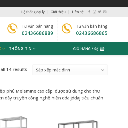
Hệ thống đại lý
Giới thiệu
Liên hệ
Tư vấn bán hàng
Tư vấn bán hàng
02436686889
02436686865
C
THÔNG TIN
GIỎ HÀNG /
0
₫
all 14 results
ghiệp phủ Melamine cao cấp được sử dụng cho thư
ên dây truyền công nghệ hiện ddaijddaj tiêu chuẩn