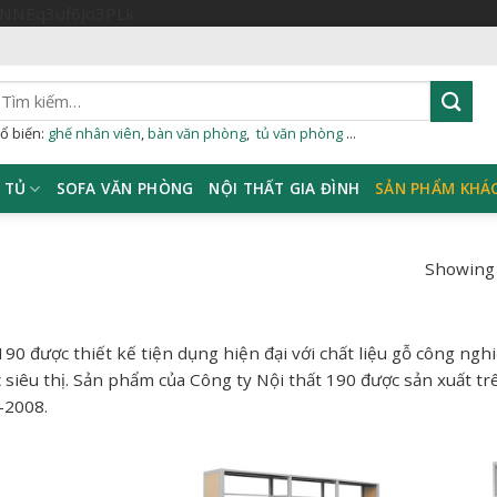
Skip
sNNEq3uf6Jo3PLk
to
content
ìm
iếm:
ổ biến:
ghế nhân viên
,
bàn văn phòng
,
tủ văn phòng
...
TỦ
SOFA VĂN PHÒNG
NỘI THẤT GIA ĐÌNH
SẢN PHẨM KHÁ
Showing 
190 được thiết kế tiện dụng hiện đại với chất liệu gỗ công n
 siêu thị. Sản phẩm của Công ty Nội thất 190 được sản xuất tr
-2008.