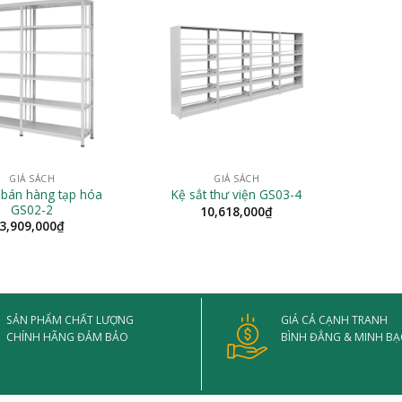
GIÁ SÁCH
GIÁ SÁCH
 bán hàng tạp hóa
Kệ sắt thư viện GS03-4
GS02-2
10,618,000
₫
3,909,000
₫
SẢN PHẨM CHẤT LƯỢNG
GIÁ CẢ CẠNH TRANH
CHÍNH HÃNG ĐẢM BẢO
BÌNH ĐẲNG & MINH B