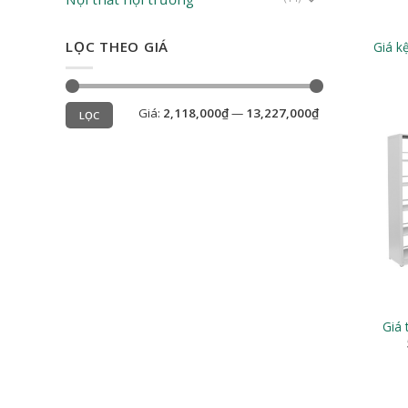
LỌC THEO GIÁ
Giá k
Giá
Giá
Giá:
2,118,000₫
—
13,227,000₫
tối
tối
LỌC
thiểu
đa
Giá 