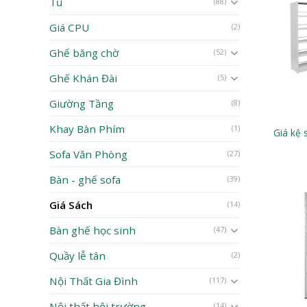
Tủ
(88)
Giá CPU
(2)
Ghế băng chờ
(52)
Ghế Khán Đài
(5)
Giường Tầng
(8)
Khay Bàn Phím
(1)
Giá kệ 
Sofa Văn Phòng
(27)
Bàn - ghế sofa
(39)
Giá Sách
(14)
Bàn ghế học sinh
(47)
Quầy lễ tân
(2)
Nội Thất Gia Đình
(117)
Nội thất hội trường
(14)