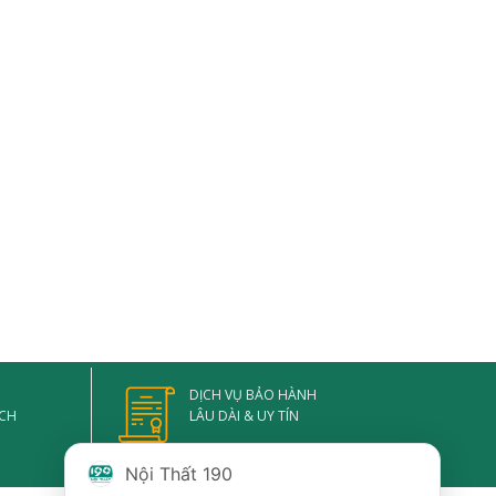
DỊCH VỤ BẢO HÀNH
ẠCH
LÂU DÀI & UY TÍN
Nội Thất 190