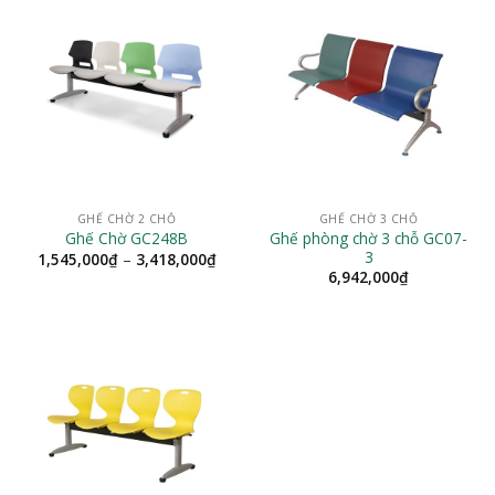
2,691,000₫
4,34
GHẾ CHỜ 2 CHỖ
GHẾ CHỜ 3 CHỖ
Ghế phòng chờ 3 chỗ GC07-
Ghế Chờ GC248B
3
Khoảng
1,545,000
₫
–
3,418,000
₫
giá:
6,942,000
₫
từ
1,545,000₫
đến
3,418,000₫