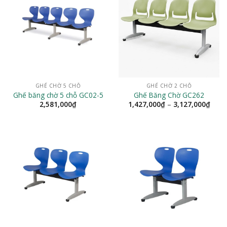
GHẾ CHỜ 5 CHỖ
GHẾ CHỜ 2 CHỖ
Ghế băng chờ 5 chỗ GC02-5
Ghế Băng Chờ GC262
Khoả
2,581,000
₫
1,427,000
₫
–
3,127,000
₫
giá:
từ
1,42
đến
3,12