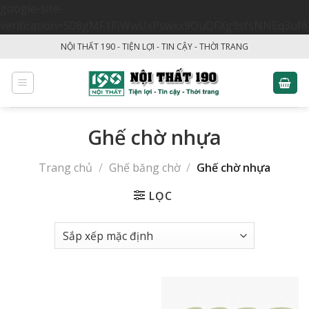
google-site-
verification=508gMF1FIWwUxPswxx9OuQFXg9sfsNNEq3uf6
Skip
NỘI THẤT 190 - TIỆN LỢI - TIN CẬY - THỜI TRANG
to
content
Ghế chờ nhựa
Trang chủ
/
Ghế băng chờ
/
Ghế chờ nhựa
LỌC