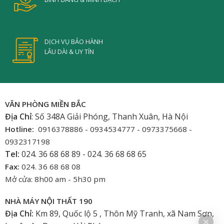
DỊCH VỤ BẢO HÀNH
LÂU DÀI & UY TÍN
VĂN PHÒNG MIỀN BẮC
Địa Chỉ
: Số 348A Giải Phóng, Thanh Xuân, Hà Nội
Hotline:
0916378886 - 0934534777 - 0973375668 -
0932317198
Tel:
024. 36 68 68 89 - 024. 36 68 68 65
Fax:
024. 36 68 68 08
Mở cửa: 8h00 am - 5h30 pm
NHÀ MÁY NỘI THẤT 190
Địa Chỉ:
Km 89, Quốc lộ 5 , Thôn Mỹ Tranh, xã Nam Sơn,