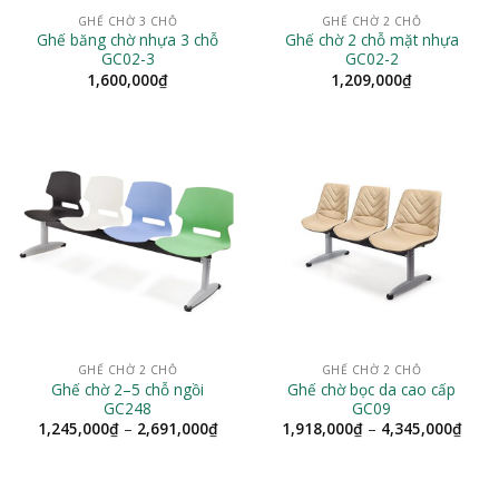
GHẾ CHỜ 3 CHỖ
GHẾ CHỜ 2 CHỖ
Ghế băng chờ nhựa 3 chỗ
Ghế chờ 2 chỗ mặt nhựa
GC02-3
GC02-2
1,600,000
₫
1,209,000
₫
GHẾ CHỜ 2 CHỖ
GHẾ CHỜ 2 CHỖ
Ghế chờ 2–5 chỗ ngồi
Ghế chờ bọc da cao cấp
GC248
GC09
Khoảng
Khoả
1,245,000
₫
–
2,691,000
₫
1,918,000
₫
–
4,345,000
₫
giá:
giá:
từ
từ
1,245,000₫
1,91
đến
đến