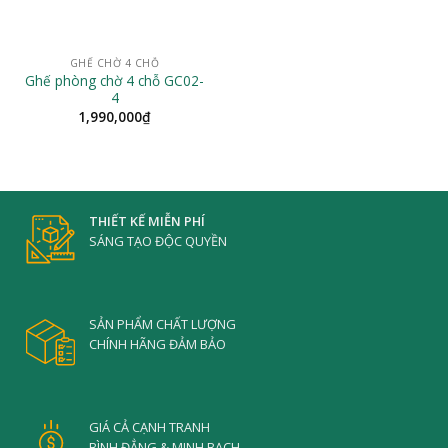
GHẾ CHỜ 4 CHỖ
Ghế phòng chờ 4 chỗ GC02-
4
1,990,000
₫
THIẾT KẾ MIỄN PHÍ
SÁNG TẠO ĐỘC QUYỀN
SẢN PHẨM CHẤT LƯỢNG
CHÍNH HÃNG ĐẢM BẢO
GIÁ CẢ CẠNH TRANH
BÌNH ĐẲNG & MINH BẠCH