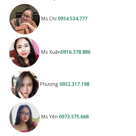
Ms Chi
0934.534.777
Ms Xuân
0916.378.886
Phương
0932.317.198
Ms Yến
0973.375.668