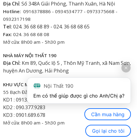
Địa Chỉ
: Số 348A Giải Phóng, Thanh Xuân, Hà Nội
Hotline:
0916378886 - 0934534777 - 0973375668 -
0932317198
Tel:
024. 36 68 68 89 - 024. 36 68 68 65
Fax:
024. 36 68 68 08
Mở cửa: 8h00 am - 5h30 pm
NHÀ MÁY NỘI THẤT 190
Địa Chỉ:
Km 89, Quốc lộ 5 , Thôn Mỹ Tranh, xã Nam Sơn,
huyện An Dương, Hải Phòng
KHU VỰC MIỀN NAM
Nội Thất 190
55 Bạch Đằng, Phường 15, Bình Thạnh-HCM
Em có thể giúp được gì cho Anh/Chị ạ? 
KD1 : 0913.922.926
KD2 : 090.377.9283
Cần mua hàng
KD3 : 0901.689.678
Mở cửa: 8h00 am - 5h30 pm
Gọi lại cho tôi