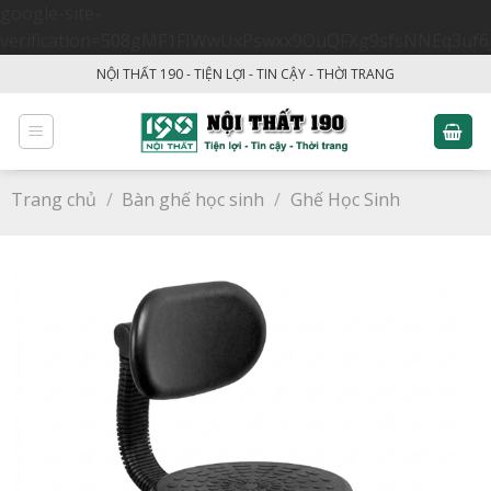
google-site-
verification=508gMF1FIWwUxPswxx9OuQFXg9sfsNNEq3uf6
Skip
NỘI THẤT 190 - TIỆN LỢI - TIN CẬY - THỜI TRANG
to
content
Trang chủ
/
Bàn ghế học sinh
/
Ghế Học Sinh