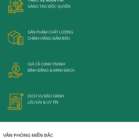
SÁNG TẠO ĐỘC QUYỀN
SẢN PHẨM CHẤT LƯỢNG
CHÍNH HÃNG ĐẢM BẢO
GIÁ CẢ CẠNH TRANH
BÌNH ĐẲNG & MINH BẠCH
DỊCH VỤ BẢO HÀNH
LÂU DÀI & UY TÍN
VĂN PHÒNG MIỀN BẮC