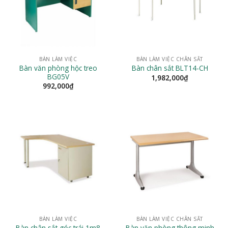
BÀN LÀM VIỆC
BÀN LÀM VIỆC CHÂN SẮT
Bàn văn phòng hộc treo
Bàn chân sắt BLT14-CH
BG05V
1,982,000
₫
992,000
₫
BÀN LÀM VIỆC
BÀN LÀM VIỆC CHÂN SẮT
Bàn chân sắt góc trái 1m8
Bàn văn phòng thông minh