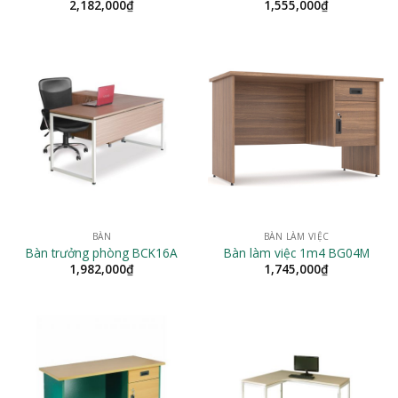
2,182,000
₫
1,555,000
₫
BÀN
BÀN LÀM VIỆC
Bàn trưởng phòng BCK16A
Bàn làm việc 1m4 BG04M
1,982,000
₫
1,745,000
₫