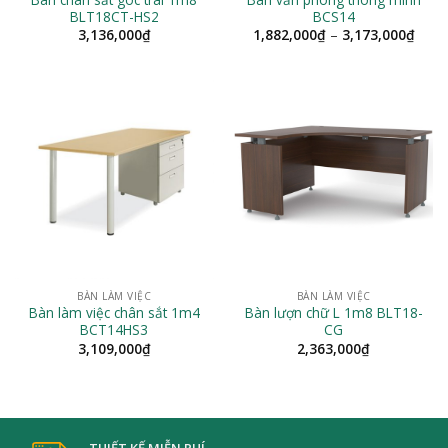
BLT18CT-HS2
BCS14
Khoả
3,136,000
₫
1,882,000
₫
–
3,173,000
₫
giá:
từ
1,88
đến
3,17
BÀN LÀM VIỆC
BÀN LÀM VIỆC
Bàn làm việc chân sắt 1m4
Bàn lượn chữ L 1m8 BLT18-
BCT14HS3
CG
3,109,000
₫
2,363,000
₫
THIẾT KẾ MIỄN PHÍ