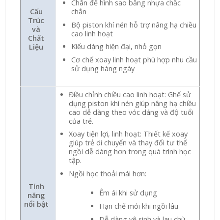
Chân đế hình sao bằng nhựa chắc
Cấu
chắn
Trúc
Bộ piston khí nén hỗ trợ nâng hạ chiều
và
cao linh hoạt
Chất
Kiểu dáng hiện đại, nhỏ gọn
Liệu
Cơ chế xoay linh hoạt phù hợp nhu cầu
sử dụng hàng ngày
Điều chỉnh chiều cao linh hoạt: Ghế sử
dụng piston khí nén giúp nâng hạ chiều
cao dễ dàng theo vóc dáng và độ tuổi
của trẻ.
Xoay tiện lợi, linh hoạt: Thiết kế xoay
giúp trẻ di chuyển và thay đổi tư thế
ngồi dễ dàng hơn trong quá trình học
tập.
Ngồi học thoải mái hơn:
Tính
Êm ái khi sử dụng
năng
nổi bật
Hạn chế mỏi khi ngồi lâu
Dễ dàng vệ sinh và lau chù