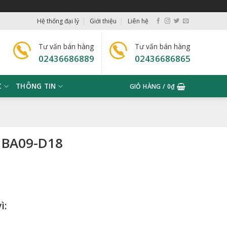
Hệ thống đại lý
Giới thiệu
Liên hệ
Tư vấn bán hàng
Tư vấn bán hàng
02436686889
02436686865
C
THÔNG TIN
GIỎ HÀNG /
0
₫
á BA09-D18
ì: