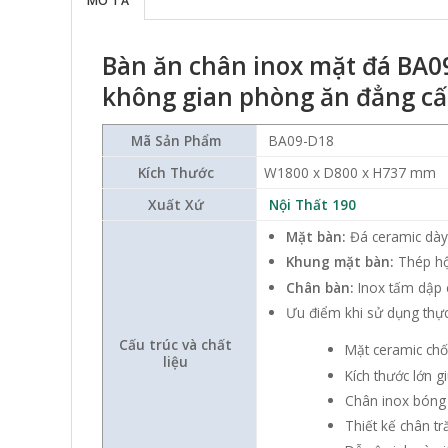
MÔ TẢ
Bàn ăn chân inox mặt đá BA0
không gian phòng ăn đẳng c
Mã Sản Phẩm
BA09-D18
Kích Thước
W1800 x D800 x H737 mm
Xuất Xứ
Nội Thất 190
Mặt bàn:
Đá ceramic dà
Khung mặt bàn:
Thép hộ
Chân bàn:
Inox tấm dập 
Ưu điểm khi sử dụng thực
Cấu trúc và chất
Mặt ceramic chốn
liệu
Kích thước lớn 
Chân inox bóng 
Thiết kế chân t