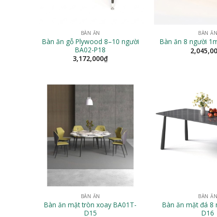
BÀN ĂN
BÀN Ă
Bàn ăn gỗ Plywood 8–10 người
Bàn ăn 8 người 1
BA02-P18
2,045,0
3,172,000
₫
BÀN ĂN
BÀN Ă
Bàn ăn mặt tròn xoay BA01T-
Bàn ăn mặt đá 8 
D15
D16