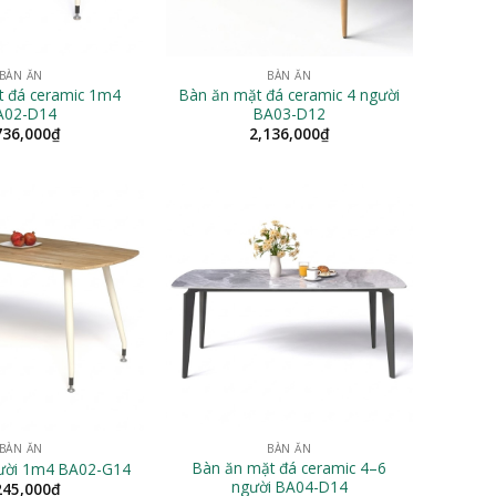
BÀN ĂN
BÀN ĂN
t đá ceramic 1m4
Bàn ăn mặt đá ceramic 4 người
A02-D14
BA03-D12
736,000
₫
2,136,000
₫
BÀN ĂN
BÀN ĂN
Bàn ăn mặt đá ceramic 4–6
gười 1m4 BA02-G14
người BA04-D14
245,000
₫