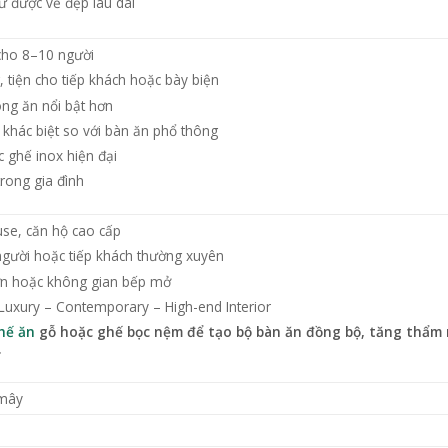
iữ được vẻ đẹp lâu dài
cho 8–10 người
 tiện cho tiếp khách hoặc bày biện
òng ăn nổi bật hơn
khác biệt so với bàn ăn phổ thông
 ghế inox hiện đại
trong gia đình
use, căn hộ cao cấp
người hoặc tiếp khách thường xuyên
ớn hoặc không gian bếp mở
uxury – Contemporary – High-end Interior
hế ăn
gỗ hoặc ghế bọc nệm để tạo bộ bàn ăn đồng bộ, tăng thẩm
.
 mây