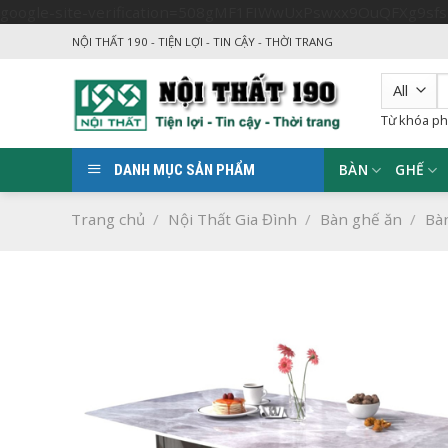
google-site-verification=508gMF1FIWwUxPswxx9OuQFXg9sf
NỘI THẤT 190 - TIỆN LỢI - TIN CẬY - THỜI TRANG
T
k
Từ khóa ph
BÀN
GHẾ
DANH MỤC SẢN PHẨM
Trang chủ
/
Nội Thất Gia Đình
/
Bàn ghế ăn
/
Bà