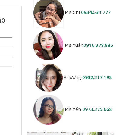
Ms Chi
0934.534.777
ho
Ms Xuân
0916.378.886
Phương
0932.317.198
Ms Yến
0973.375.668