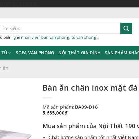
Skip
sNNEq3uf6Jo3PLk
to
content
ìm
iếm:
ổ biến:
ghế nhân viên
,
bàn văn phòng
,
tủ văn phòng
...
TỦ
SOFA VĂN PHÒNG
NỘI THẤT GIA ĐÌNH
SẢN PHẨM KHÁ
n ăn
Bàn ăn chân inox mặt đ
Mã sản phẩm:
BA09-D18
5,655,000
₫
Mua sản phẩm của Nội Thất 190 v
Chất lượng sản phẩm tốt nhất Việt Nam