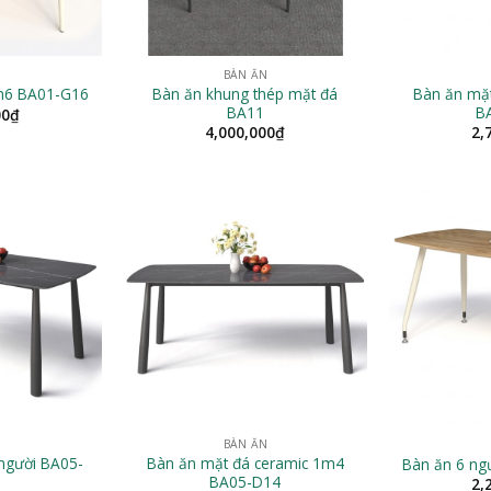
N
BÀN ĂN
Bàn ăn khung thép mặt đá
Bàn ăn mặ
m6 BA01-G16
BA11
B
00
₫
4,000,000
₫
2,
N
BÀN ĂN
người BA05-
Bàn ăn mặt đá ceramic 1m4
Bàn ăn 6 n
BA05-D14
2,