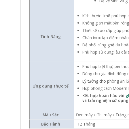
Dễ vệ sinh và g
Kích thước 1m8 phù hợp 
Không gian mặt bàn rộng,
Thiết kế cao cấp giúp ph
Tính Năng
Chân inox tạo điểm nhấn 
Dễ phối cùng ghế da hoặc
Phù hợp sử dụng lâu dài 
Phù hợp biệt thự, pentho
Dùng cho gia đình đông 
Lý tưởng cho phòng ăn l
Ứng dụng thực tế
Hợp phong cách Modern L
Kết hợp hoàn hảo với
g
và trải nghiệm sử dụng
Màu Sắc
Đen mây / Ghi mây / Trắng
Bảo Hành
12 Tháng