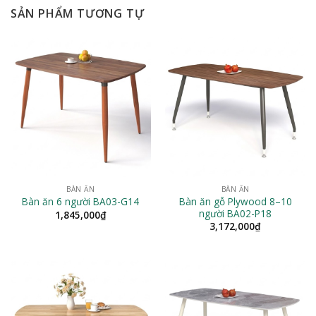
SẢN PHẨM TƯƠNG TỰ
BÀN ĂN
BÀN ĂN
Bàn ăn gỗ Plywood 8–10
Bàn ăn 6 người BA03-G14
người BA02-P18
1,845,000
₫
3,172,000
₫