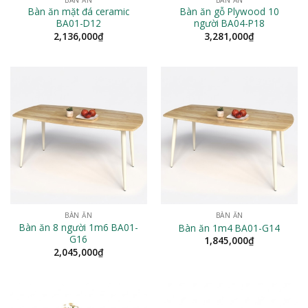
Bàn ăn mặt đá ceramic
Bàn ăn gỗ Plywood 10
BA01-D12
người BA04-P18
2,136,000
₫
3,281,000
₫
BÀN ĂN
BÀN ĂN
Bàn ăn 8 người 1m6 BA01-
Bàn ăn 1m4 BA01-G14
G16
1,845,000
₫
2,045,000
₫