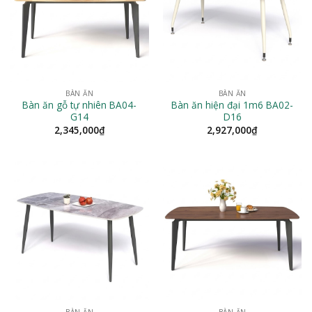
BÀN ĂN
BÀN ĂN
Bàn ăn gỗ tự nhiên BA04-
Bàn ăn hiện đại 1m6 BA02-
G14
D16
2,345,000
₫
2,927,000
₫
BÀN ĂN
BÀN ĂN