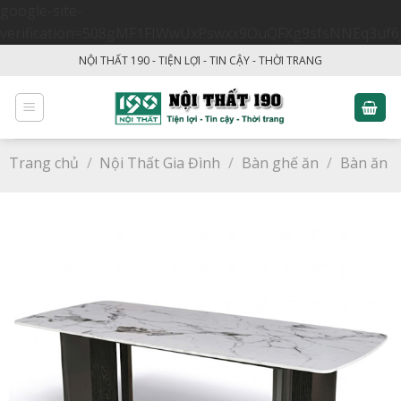
google-site-
verification=508gMF1FIWwUxPswxx9OuQFXg9sfsNNEq3uf6
Skip
NỘI THẤT 190 - TIỆN LỢI - TIN CẬY - THỜI TRANG
to
content
Trang chủ
/
Nội Thất Gia Đình
/
Bàn ghế ăn
/
Bàn ăn