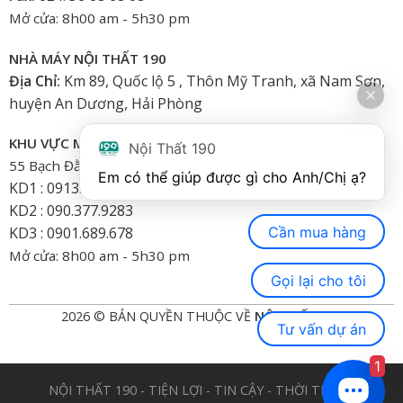
Mở cửa: 8h00 am - 5h30 pm
NHÀ MÁY NỘI THẤT 190
Địa Chỉ:
Km 89, Quốc lộ 5 , Thôn Mỹ Tranh, xã Nam Sơn,
huyện An Dương, Hải Phòng
KHU VỰC MIỀN NAM
Nội Thất 190
55 Bạch Đằng, Phường 15, Bình Thạnh-HCM
Em có thể giúp được gì cho Anh/Chị ạ? 
KD1 : 0913.922.926
KD2 : 090.377.9283
Cần mua hàng
KD3 : 0901.689.678
Mở cửa: 8h00 am - 5h30 pm
Gọi lại cho tôi
2026 © BẢN QUYỀN THUỘC VỀ
NỘI THẤT 190
Tư vấn dự án
1
NỘI THẤT 190 - TIỆN LỢI - TIN CẬY - THỜI TRANG