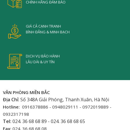
CHÍNH HÃNG ĐẢM BẢO
GIÁ CẢ CẠNH TRANH
BÌNH ĐẲNG & MINH BẠCH
DỊCH VỤ BẢO HÀNH
LÂU DÀI & UY TÍN
VĂN PHÒNG MIỀN BẮC
Địa Chỉ
: Số 348A Giải Phóng, Thanh Xuân, Hà Nội
Hotline:
0916378886 - 0948029111 - 0972019889 -
0932317198
Tel:
024. 36 68 68 89 - 024. 36 68 68 65
Fax:
024. 36 68 68 08