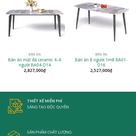
BÀN ĂN
BÀN ĂN
Bàn ăn mặt đá ceramic 4–6
Bàn ăn 8 người 1m8 BA01-
người BA04-D14
D16
2,827,000
₫
2,527,000
₫
THIẾT KẾ MIỄN PHÍ
SÁNG TẠO ĐỘC QUYỀN
SẢN PHẨM CHẤT LƯỢNG