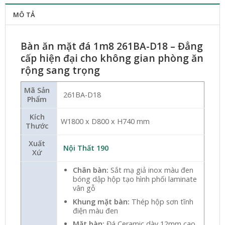
MÔ TẢ
Bàn ăn mặt đá 1m8 261BA-D18 – Đẳng
cấp hiện đại cho không gian phòng ăn
rộng sang trọng
Mã Sản
261BA-D18
Phẩm
Kích
W1800 x D800 x H740 mm
Thước
Xuất
Nội Thất 190
Xứ
Chân bàn:
Sắt mạ giả inox màu đen
bóng dập hộp tạo hình phối laminate
vân gỗ
Khung mặt bàn:
Thép hộp sơn tĩnh
điện màu đen
Mặt bàn:
Đá Ceramic dày 12mm cao