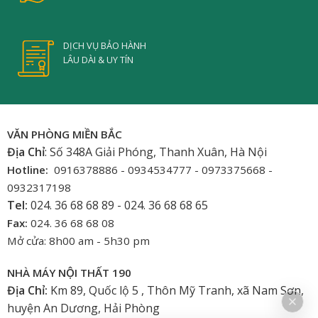
DỊCH VỤ BẢO HÀNH
LÂU DÀI & UY TÍN
VĂN PHÒNG MIỀN BẮC
Địa Chỉ
: Số 348A Giải Phóng, Thanh Xuân, Hà Nội
Hotline:
0916378886 - 0934534777 - 0973375668 -
0932317198
Tel:
024. 36 68 68 89 - 024. 36 68 68 65
Fax:
024. 36 68 68 08
Mở cửa: 8h00 am - 5h30 pm
NHÀ MÁY NỘI THẤT 190
Địa Chỉ:
Km 89, Quốc lộ 5 , Thôn Mỹ Tranh, xã Nam Sơn,
huyện An Dương, Hải Phòng