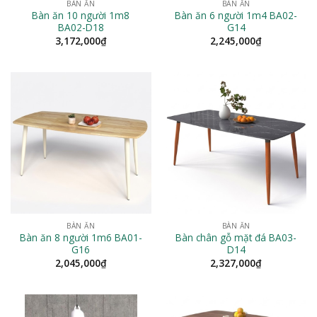
BÀN ĂN
BÀN ĂN
Bàn ăn 10 người 1m8
Bàn ăn 6 người 1m4 BA02-
BA02-D18
G14
3,172,000
₫
2,245,000
₫
BÀN ĂN
BÀN ĂN
Bàn ăn 8 người 1m6 BA01-
Bàn chân gỗ mặt đá BA03-
G16
D14
2,045,000
₫
2,327,000
₫