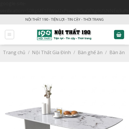
google-site-
verification=508gMF1FIWwUxPswxx9OuQFXg9sfsNNEq3uf6
Skip
NỘI THẤT 190 - TIỆN LỢI - TIN CẬY - THỜI TRANG
to
content
Trang chủ
/
Nội Thất Gia Đình
/
Bàn ghế ăn
/
Bàn ăn