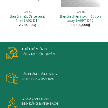
BÀN ĂN
BÀN ĂN
Bàn ăn mặt đá ceramic
Bàn ăn chân inox mặt tròn
1m4 BA02-D14
xoay BA09T-D15
2,736,000
₫
13,300,000
₫
THIẾT KẾ MIỄN PHÍ
SÁNG TẠO ĐỘC QUYỀN
SẢN PHẨM CHẤT LƯỢNG
CHÍNH HÃNG ĐẢM BẢO
GIÁ CẢ CẠNH TRANH
BÌNH ĐẲNG & MINH BẠCH