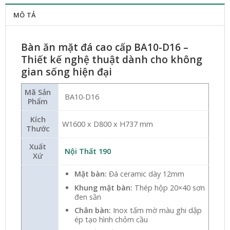
MÔ TẢ
Bàn ăn mặt đá cao cấp BA10-D16 –
Thiết kế nghệ thuật dành cho không
gian sống hiện đại
Mã Sản
BA10-D16
Phẩm
Kích
W1600 x D800 x H737 mm
Thước
Xuất
Nội Thất 190
Xứ
Mặt bàn:
Đá ceramic dày 12mm
Khung mặt bàn:
Thép hộp 20×40 sơn
đen sần
Chân bàn:
Inox tấm mờ màu ghi dập
ép tạo hình chỏm cầu