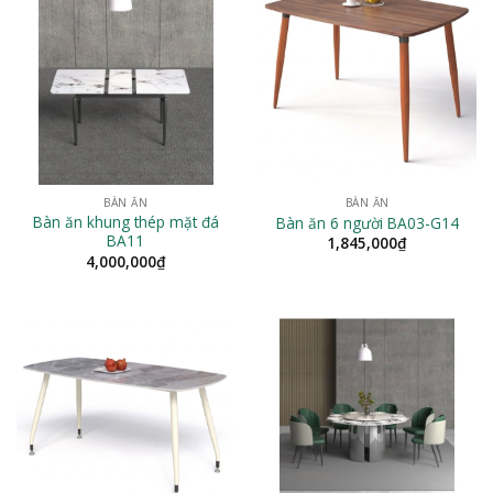
BÀN ĂN
BÀN ĂN
Bàn ăn khung thép mặt đá
Bàn ăn 6 người BA03-G14
BA11
1,845,000
₫
4,000,000
₫