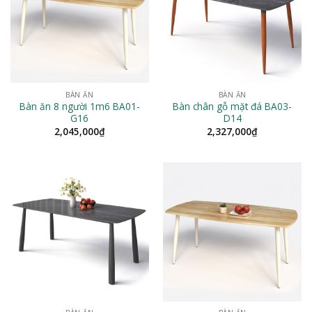
BÀN ĂN
BÀN ĂN
Bàn ăn 8 người 1m6 BA01-
Bàn chân gỗ mặt đá BA03-
G16
D14
2,045,000
₫
2,327,000
₫