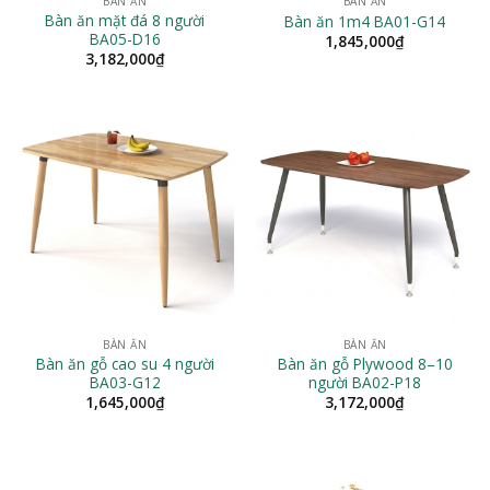
BÀN ĂN
BÀN ĂN
Bàn ăn mặt đá 8 người
Bàn ăn 1m4 BA01-G14
BA05-D16
1,845,000
₫
3,182,000
₫
BÀN ĂN
BÀN ĂN
Bàn ăn gỗ cao su 4 người
Bàn ăn gỗ Plywood 8–10
BA03-G12
người BA02-P18
1,645,000
₫
3,172,000
₫