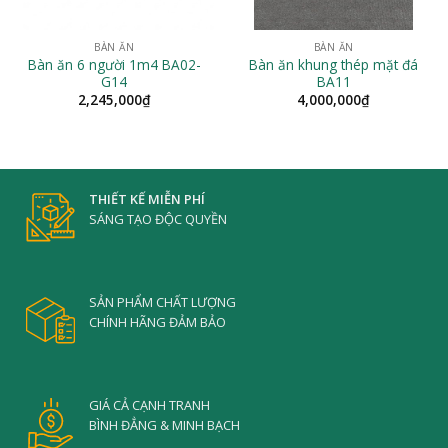
BÀN ĂN
BÀN ĂN
Bàn ăn 6 người 1m4 BA02-
Bàn ăn khung thép mặt đá
G14
BA11
2,245,000
₫
4,000,000
₫
THIẾT KẾ MIỄN PHÍ
SÁNG TẠO ĐỘC QUYỀN
SẢN PHẨM CHẤT LƯỢNG
CHÍNH HÃNG ĐẢM BẢO
GIÁ CẢ CẠNH TRANH
BÌNH ĐẲNG & MINH BẠCH