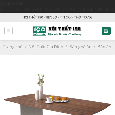
google-site-
verification=508gMF1FIWwUxPswxx9OuQFXg9sfsNNEq3uf6
Skip
NỘI THẤT 190 - TIỆN LỢI - TIN CẬY - THỜI TRANG
to
content
Trang chủ
/
Nội Thất Gia Đình
/
Bàn ghế ăn
/
Bàn ăn