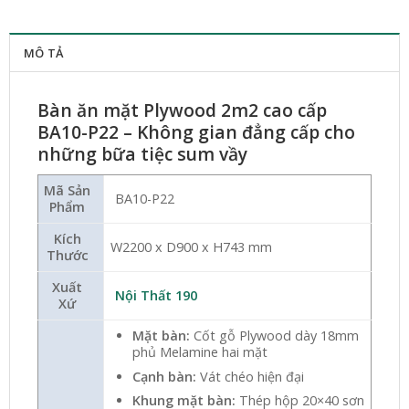
MÔ TẢ
Bàn ăn mặt Plywood 2m2 cao cấp
BA10-P22 – Không gian đẳng cấp cho
những bữa tiệc sum vầy
Mã Sản
BA10-P22
Phẩm
Kích
W2200 x D900 x H743 mm
Thước
Xuất
Nội Thất 190
Xứ
Mặt bàn:
Cốt gỗ Plywood dày 18mm
phủ Melamine hai mặt
Cạnh bàn:
Vát chéo hiện đại
Khung mặt bàn:
Thép hộp 20×40 sơn