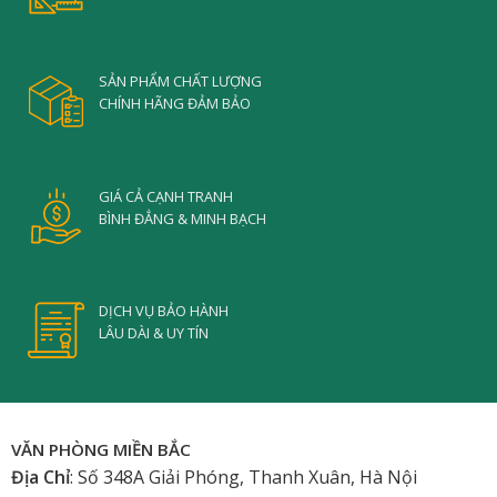
SẢN PHẨM CHẤT LƯỢNG
CHÍNH HÃNG ĐẢM BẢO
GIÁ CẢ CẠNH TRANH
BÌNH ĐẲNG & MINH BẠCH
DỊCH VỤ BẢO HÀNH
LÂU DÀI & UY TÍN
VĂN PHÒNG MIỀN BẮC
Địa Chỉ
: Số 348A Giải Phóng, Thanh Xuân, Hà Nội