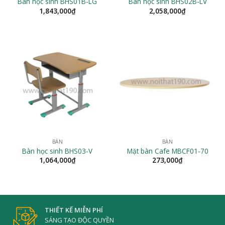
Bàn học sinh BHS01B-LG
Bàn học sinh BHS02B-LV
1,843,000
₫
2,058,000
₫
BÀN
BÀN
Bàn học sinh BHS03-V
Mặt bàn Cafe MBCF01-70
1,064,000
₫
273,000
₫
THIẾT KẾ MIỄN PHÍ
SÁNG TẠO ĐỘC QUYỀN