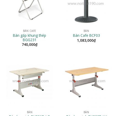
BÀN CAFE
BÀN
Bàn gấp khung thép
Bàn Cafe BCF03
BGG231
1,083,000
₫
740,000
₫
BÀN
BÀN