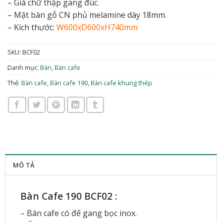
– Giá chữ thập gang đúc.
– Mặt bàn gỗ CN phủ melamine dày 18mm.
– Kích thước:
W600xD600xH740mm
SKU:
BCF02
Danh mục:
Bàn
,
Bàn cafe
Thẻ:
Bàn cafe
,
Bàn cafe 190
,
Bàn cafe khung thép
MÔ TẢ
Bàn Cafe 190 BCF02 :
– Bàn cafe có đế gang bọc inox.