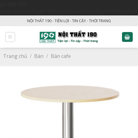
google-site-
verification=508gMF1FIWwUxPswxx9OuQFXg9sfsNNEq3uf6
Skip
NỘI THẤT 190 - TIỆN LỢI - TIN CẬY - THỜI TRANG
to
content
Trang chủ
/
Bàn
/
Bàn cafe