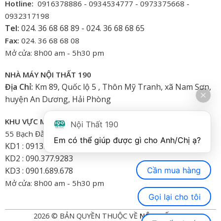
Hotline:
0916378886 - 0934534777 - 0973375668 -
0932317198
Tel:
024. 36 68 68 89 - 024. 36 68 68 65
Fax:
024. 36 68 68 08
Mở cửa: 8h00 am - 5h30 pm
NHÀ MÁY NỘI THẤT 190
Địa Chỉ:
Km 89, Quốc lộ 5 , Thôn Mỹ Tranh, xã Nam Sơn,
huyện An Dương, Hải Phòng
KHU VỰC MIỀN NAM
Nội Thất 190
55 Bạch Đằng, Phường 15, Bình Thạnh-HCM
Em có thể giúp được gì cho Anh/Chị ạ? 
KD1 : 0913.922.926
KD2 : 090.377.9283
Cần mua hàng
KD3 : 0901.689.678
Mở cửa: 8h00 am - 5h30 pm
Gọi lại cho tôi
2026 © BẢN QUYỀN THUỘC VỀ
NỘI THẤT 190