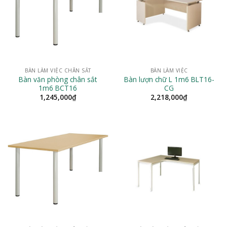
BÀN LÀM VIỆC CHÂN SẮT
BÀN LÀM VIỆC
Bàn văn phòng chân sắt
Bàn lượn chữ L 1m6 BLT16-
1m6 BCT16
CG
1,245,000
₫
2,218,000
₫