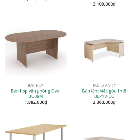
3,109,000
₫
BÀN HỌP
BÀN LÀM VIỆC
Bàn họp văn phòng Oval
Bàn làm việc góc 1m8
BG08M
BLP18-CG
1,882,000
₫
2,363,000
₫