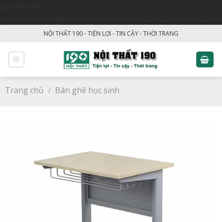
google-site-
verification=508gMF1FIWwUxPswxx9OuQFXg9sfsNNEq3uf6
Skip
NỘI THẤT 190 - TIỆN LỢI - TIN CẬY - THỜI TRANG
to
content
Trang chủ
/
Bàn ghế học sinh