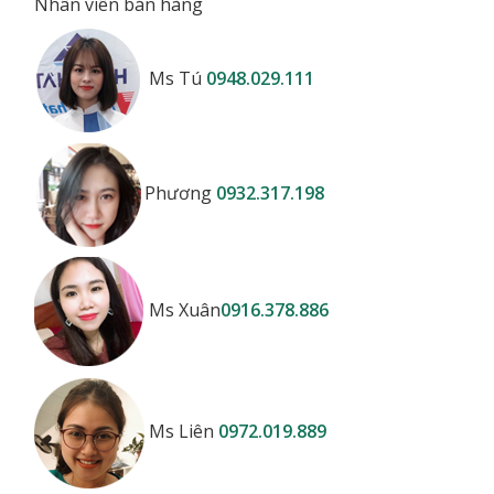
Nhân viên bán hàng
Ms Tú
0948.029.111
Phương
0932.317.198
Ms Xuân
0916.378.886
Ms Liên
0972.019.889