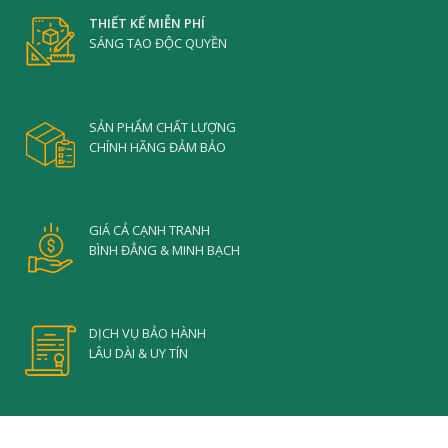
THIẾT KẾ MIỄN PHÍ
SÁNG TẠO ĐỘC QUYỀN
SẢN PHẨM CHẤT LƯỢNG
CHÍNH HÃNG ĐẢM BẢO
GIÁ CẢ CẠNH TRANH
BÌNH ĐẲNG & MINH BẠCH
DỊCH VỤ BẢO HÀNH
LÂU DÀI & UY TÍN