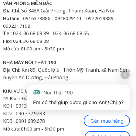
VĂN PHÒNG MIỀN BẮC
Địa Chỉ
: Số 348A Giải Phóng, Thanh Xuân, Hà Nội
Hotline:
0916378886 - 0948029111 - 0972019889 -
0932317198
Tel:
024. 36 68 68 89 - 024. 36 68 68 65
Fax:
024. 36 68 68 08
Mở cửa: 8h00 am - 5h30 pm
NHÀ MÁY NỘI THẤT 190
Địa Chỉ:
Km 89, Quốc lộ 5 , Thôn Mỹ Tranh, xã Nam Sơn,
huyện An Dương, Hải Phòng
KHU VỰC MIỀN NAM
Nội Thất 190
55 Bạch Đằng, Phường 15, Bình Thạnh-HCM
Em có thể giúp được gì cho Anh/Chị ạ? 
KD1 : 0913.922.926
KD2 : 090.377.9283
Cần mua hàng
KD3 : 0901.689.678
Mở cửa: 8h00 am - 5h30 pm