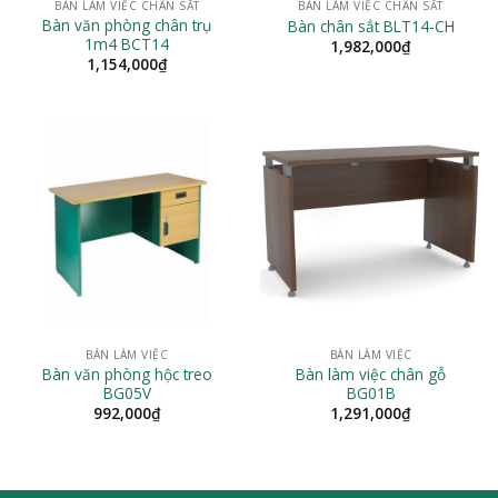
BÀN LÀM VIỆC CHÂN SẮT
BÀN LÀM VIỆC CHÂN SẮT
Bàn văn phòng chân trụ
Bàn chân sắt BLT14-CH
1m4 BCT14
1,982,000
₫
1,154,000
₫
BÀN LÀM VIỆC
BÀN LÀM VIỆC
Bàn văn phòng hộc treo
Bàn làm việc chân gỗ
BG05V
BG01B
992,000
₫
1,291,000
₫