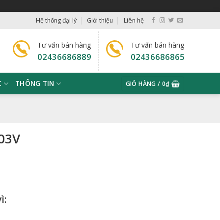
Hệ thống đại lý
Giới thiệu
Liên hệ
Tư vấn bán hàng
Tư vấn bán hàng
02436686889
02436686865
C
THÔNG TIN
GIỎ HÀNG /
0
₫
S03V
ì: