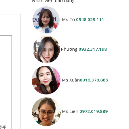
Nhân viên bán hàng
Ms Tú
0948.029.111
Phương
0932.317.198
Ms Xuân
0916.378.886
Ms Liên
0972.019.889
giúp