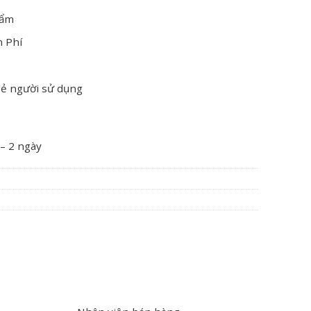
hẩm
n Phí
oẻ người sử dụng
 – 2 ngày