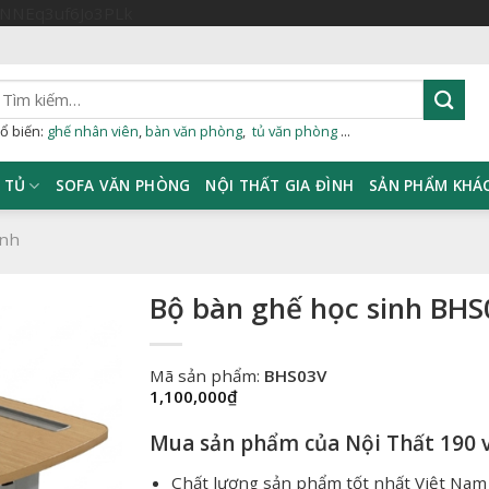
Skip
sNNEq3uf6Jo3PLk
to
content
ìm
iếm:
ổ biến:
ghế nhân viên
,
bàn văn phòng
,
tủ văn phòng
...
TỦ
SOFA VĂN PHÒNG
NỘI THẤT GIA ĐÌNH
SẢN PHẨM KHÁ
inh
Bộ bàn ghế học sinh BH
Mã sản phẩm:
BHS03V
1,100,000
₫
Mua sản phẩm của Nội Thất 190 v
Chất lượng sản phẩm tốt nhất Việt Nam