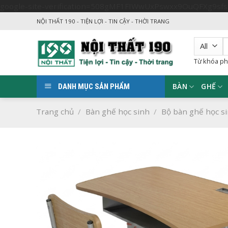
google-site-verification=508gMF1FIWwUxPswxx9OuQFXg9sf
NỘI THẤT 190 - TIỆN LỢI - TIN CẬY - THỜI TRANG
T
k
Từ khóa ph
BÀN
GHẾ
DANH MỤC SẢN PHẨM
Trang chủ
/
Bàn ghế học sinh
/
Bộ bàn ghế học s