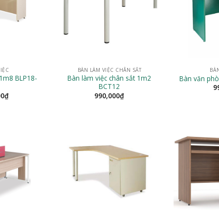
IỆC
BÀN LÀM VIỆC CHÂN SẮT
BÀ
 1m8 BLP18-
Bàn làm việc chân sắt 1m2
Bàn văn phò
BCT12
9
00
₫
990,000
₫