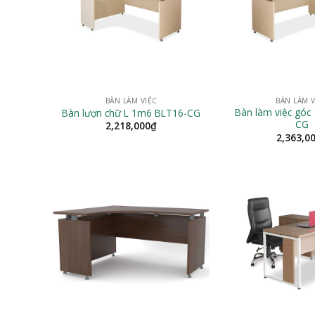
BÀN LÀM VIỆC
BÀN LÀM V
Bàn làm việc góc
Bàn lượn chữ L 1m6 BLT16-CG
CG
2,218,000
₫
2,363,0