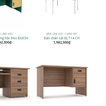
N LÀM VIỆC
BÀN LÀM VIỆC CHÂN SẮT
ng hộc treo BG05V
Bàn chân sắt BLT14-CH
92,000
₫
1,982,000
₫