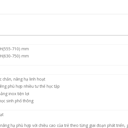
x H(555-710) mm
x H(630-750) mm
 chắn, nâng hạ linh hoạt
êng phù hợp nhiều tư thế học tập
ằng inox tiện lợi
học sinh phổ thông
ạt
nâng hạ phù hợp với chiều cao của trẻ theo từng giai đoạn phát triển, 