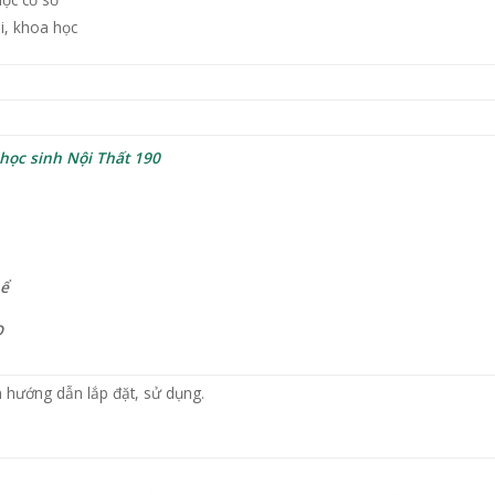
i, khoa học
học sinh Nội Thất 190
hể
D
 hướng dẫn lắp đặt, sử dụng.