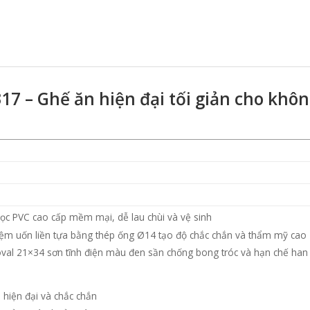
17 – Ghế ăn hiện đại tối giản cho khô
ọc PVC cao cấp mềm mại, dễ lau chùi và vệ sinh
ệm uốn liền tựa bằng thép ống Ø14 tạo độ chắc chắn và thẩm mỹ cao
val 21×34 sơn tĩnh điện màu đen sần chống bong tróc và hạn chế han 
i hiện đại và chắc chắn