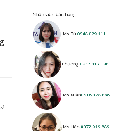
Nhân viên bán hàng
Ms Tú
0948.029.111
ng
Phương
0932.317.198
Ms Xuân
0916.378.886
gỉ
Ms Liên
0972.019.889