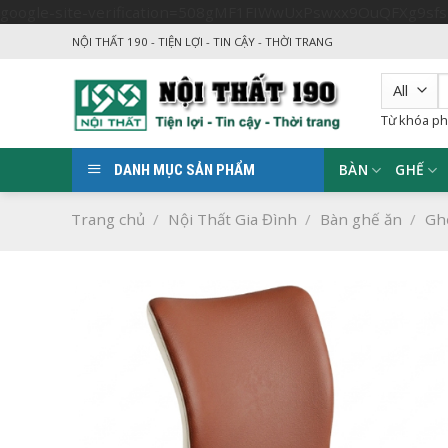
google-site-verification=508gMF1FIWwUxPswxx9OuQFXg9sf
NỘI THẤT 190 - TIỆN LỢI - TIN CẬY - THỜI TRANG
T
k
Từ khóa ph
BÀN
GHẾ
DANH MỤC SẢN PHẨM
Trang chủ
/
Nội Thất Gia Đình
/
Bàn ghế ăn
/
Gh