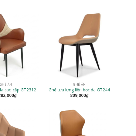
GHẾ ĂN
GHẾ ĂN
da cao cấp GT2312
Ghế tựa lưng liền bọc da GT244
882,000
₫
809,000
₫