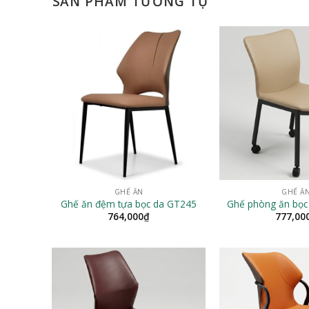
SẢN PHẨM TƯƠNG TỰ
GHẾ ĂN
GHẾ Ă
Ghế ăn đệm tựa bọc da GT245
Ghế phòng ăn bọ
764,000
₫
777,00