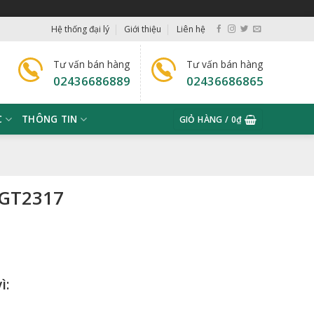
Hệ thống đại lý
Giới thiệu
Liên hệ
Tư vấn bán hàng
Tư vấn bán hàng
02436686889
02436686865
C
THÔNG TIN
GIỎ HÀNG /
0
₫
 GT2317
ì: