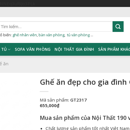
Skip
sNNEq3uf6Jo3PLk
to
content
ìm
iếm:
ổ biến:
ghế nhân viên
,
bàn văn phòng
,
tủ văn phòng
...
TỦ
SOFA VĂN PHÒNG
NỘI THẤT GIA ĐÌNH
SẢN PHẨM KHÁ
ế ăn
Ghế ăn đẹp cho gia đình
Mã sản phẩm:
GT2317
655,000
₫
Mua sản phẩm của Nội Thất 190 v
Chất lượng sản phẩm tốt nhất Việt Nam