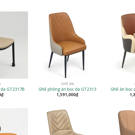
N
GHẾ ĂN
c da GT2317B
Ghế phòng ăn bọc da GT2313
Ghế ăn bọc 
0
₫
1,591,000
₫
1,