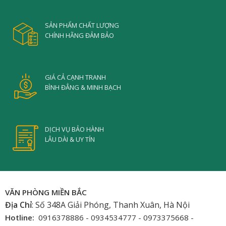
SẢN PHẨM CHẤT LƯỢNG
CHÍNH HÃNG ĐẢM BẢO
GIÁ CẢ CẠNH TRANH
BÌNH ĐẲNG & MINH BẠCH
DỊCH VỤ BẢO HÀNH
LÂU DÀI & UY TÍN
VĂN PHÒNG MIỀN BẮC
Địa Chỉ
: Số 348A Giải Phóng, Thanh Xuân, Hà Nội
Hotline:
0916378886 - 0934534777 - 0973375668 -