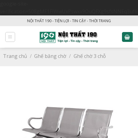
google-site-
verification=508gMF1FIWwUxPswxx9OuQFXg9sfsNNEq3uf6
Skip
NỘI THẤT 190 - TIỆN LỢI - TIN CẬY - THỜI TRANG
to
content
Trang chủ
/
Ghế băng chờ
/
Ghế chờ 3 chỗ