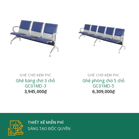
GHẾ CHỜ ĐỆM PVC
GHẾ CHỜ ĐỆM PVC
Ghế băng chờ 3 chỗ
Ghế phòng chờ 5 chỗ
GC01MD-3
GC01MD-5
3,945,000
₫
6,309,000
₫
THIẾT KẾ MIỄN PHÍ
SÁNG TẠO ĐỘC QUYỀN