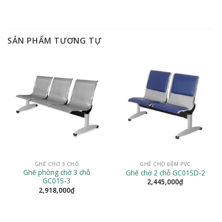
SẢN PHẨM TƯƠNG TỰ
GHẾ CHỜ 3 CHỖ
GHẾ CHỜ ĐỆM PVC
Ghế phòng chờ 3 chỗ
Ghế chờ 2 chỗ GC01SD-2
GC01S-3
2,445,000
₫
2,918,000
₫