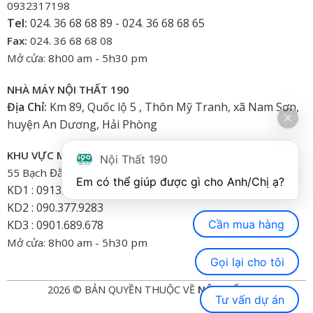
0932317198
Tel:
024. 36 68 68 89 - 024. 36 68 68 65
Fax:
024. 36 68 68 08
Mở cửa: 8h00 am - 5h30 pm
NHÀ MÁY NỘI THẤT 190
Địa Chỉ:
Km 89, Quốc lộ 5 , Thôn Mỹ Tranh, xã Nam Sơn,
huyện An Dương, Hải Phòng
KHU VỰC MIỀN NAM
Nội Thất 190
55 Bạch Đằng, Phường 15, Bình Thạnh-HCM
Em có thể giúp được gì cho Anh/Chị ạ? 
KD1 : 0913.922.926
KD2 : 090.377.9283
Cần mua hàng
KD3 : 0901.689.678
Mở cửa: 8h00 am - 5h30 pm
Gọi lại cho tôi
2026 © BẢN QUYỀN THUỘC VỀ
NỘI THẤT 190
Tư vấn dự án