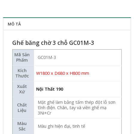
MÔ TẢ
Ghế băng chờ 3 chỗ GC01M-3
Mã Sản
GC01M-3
Phẩm
Kích
W1800 x D680 x H800 mm
Thước
Xuất
Nội Thất 190
Xứ
Mặt ghế làm bằng tấm thép đột lỗ sơn
Chất
tĩnh điện. Chân, tay và viền ghế mạ
Liệu
3Ni+Cr
Màu
Màu ghi hiện đại, tinh tế
Sắc