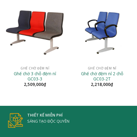
GHẾ CHỜ ĐỆM NỈ
GHẾ CHỜ ĐỆM NỈ
Ghế chờ 3 chỗ đệm nỉ
Ghế chờ đệm nỉ 2 chỗ
GC03-3
GC03-2T
2,509,000
₫
2,218,000
₫
THIẾT KẾ MIỄN PHÍ
SÁNG TẠO ĐỘC QUYỀN