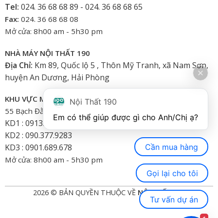
Tel:
024. 36 68 68 89 - 024. 36 68 68 65
Fax:
024. 36 68 68 08
Mở cửa: 8h00 am - 5h30 pm
NHÀ MÁY NỘI THẤT 190
Địa Chỉ:
Km 89, Quốc lộ 5 , Thôn Mỹ Tranh, xã Nam Sơn,
huyện An Dương, Hải Phòng
KHU VỰC MIỀN NAM
Nội Thất 190
55 Bạch Đằng, Phường 15, Bình Thạnh-HCM
Em có thể giúp được gì cho Anh/Chị ạ? 
KD1 : 0913.922.926
KD2 : 090.377.9283
Cần mua hàng
KD3 : 0901.689.678
Mở cửa: 8h00 am - 5h30 pm
Gọi lại cho tôi
2026 © BẢN QUYỀN THUỘC VỀ
NỘI THẤT 190
Tư vấn dự án