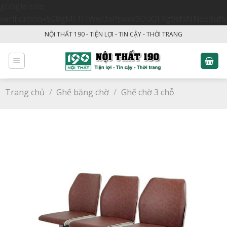
google-site-
verification=508gMF1FIWwUxPswxx9OuQFXg9sfsNNEq3uf6
Skip
NỘI THẤT 190 - TIỆN LỢI - TIN CẬY - THỜI TRANG
to
content
Trang chủ
/
Ghế băng chờ
/
Ghế chờ 3 chỗ