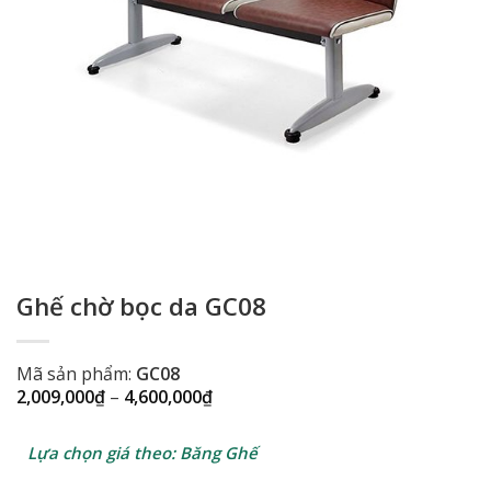
Ghế chờ bọc da GC08
Mã sản phẩm:
GC08
Khoảng
2,009,000
₫
–
4,600,000
₫
giá:
từ
2,009,000₫
Lựa chọn giá theo: Băng Ghế
đến
4,600,000₫