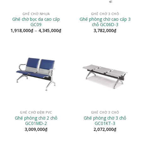
GHẾ CHỜ NHỰA
GHẾ CHỜ 3 CHỖ
Ghế chờ bọc da cao cấp
Ghế phòng chờ cao cấp 3
GC09
chỗ GC06D-3
Khoảng
1,918,000
₫
–
4,345,000
₫
3,782,000
₫
giá:
từ
1,918,000₫
đến
4,345,000₫
GHẾ CHỜ ĐỆM PVC
GHẾ CHỜ 3 CHỖ
Ghế phòng chờ 2 chỗ
Ghế phòng chờ 3 chỗ
GC01MD-2
GC01KT-3
3,009,000
₫
2,072,000
₫