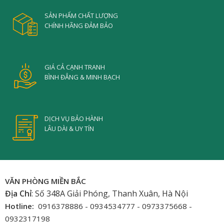
SẢN PHẨM CHẤT LƯỢNG
CHÍNH HÃNG ĐẢM BẢO
GIÁ CẢ CẠNH TRANH
BÌNH ĐẲNG & MINH BẠCH
DỊCH VỤ BẢO HÀNH
LÂU DÀI & UY TÍN
VĂN PHÒNG MIỀN BẮC
Địa Chỉ
: Số 348A Giải Phóng, Thanh Xuân, Hà Nội
Hotline:
0916378886 - 0934534777 - 0973375668 -
0932317198