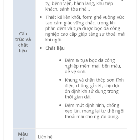
ty, bệnh viện, hành lang, khu tiếp
khách, sảnh tòa nhà…
Thiết kế liền khối, form ghế vuông vức
tạo cảm giác vững chắc, trong khi
phần đệm và tựa được bọc da công
Cấu
nghiệp cao cấp giúp tăng sự thoải mái
trúc và
khi ngồi.
chất
Chất liệu
liệu
Đệm & tựa bọc da công
nghiệp mềm mại, bền màu,
dễ vệ sinh.
Khung và chân thép sơn tĩnh
điện, chống gỉ sét, chịu lực
ổn định khi sử dụng trong
thời gian dài.
Đệm mút định hình, chống
xẹp lún, mang lại tư thế ngồi
thoải mái cho người dùng.
Màu
Liên hệ
Sắc