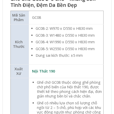
Tĩnh Điện, Đệm Da Bền Đẹp
Mã Sản
GC08
Phẩm
GC08-2: W970 x D550 x H830 mm
GC08-3: W1480 x D550 x H830 mm
Kích
GC08-4: W1990 x D550 x H830 mm
Thước
GC08-5: W2550 x D550 x H830 mm
Dung sai kích thước: ±5 mm
Xuất
Nội Thất 190
Xứ
Ghế chờ GC08 thuộc dòng ghế phòng
chờ phổ biến của Nội thất 190, được
thiết kế theo phong cách hiện đại, đơn
giản nhưng bền bỉ và chắc chắn.
Ghế có nhiều lựa chọn số lượng chỗ
ngồi từ 2 – 5 chỗ, phù hợp với các khu
vực đông người như: phòng chờ công