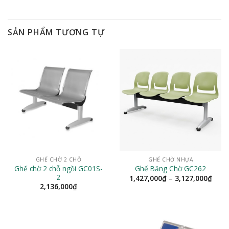
SẢN PHẨM TƯƠNG TỰ
GHẾ CHỜ 2 CHỖ
GHẾ CHỜ NHỰA
Ghế chờ 2 chỗ ngồi GC01S-
Ghế Băng Chờ GC262
2
Khoả
1,427,000
₫
–
3,127,000
₫
giá:
2,136,000
₫
từ
1,42
đến
3,12