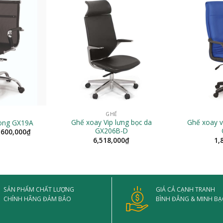
2,145,000₫
770,000₫
GHẾ
Ghế xoay Vip lưng bọc da
Ghế xoay 
hòng GX19A
GX206B-D
Khoảng
,600,000
₫
giá:
6,518,000
₫
1,
từ
2,527,000₫
đến
2,600,000₫
SẢN PHẨM CHẤT LƯỢNG
GIÁ CẢ CẠNH TRANH
CHÍNH HÃNG ĐẢM BẢO
BÌNH ĐẲNG & MINH B