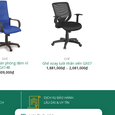
GHẾ
GHẾ
văn phòng đệm nỉ
Ghế xoay lưới nhân viên GX07
GX14B
Khoảng
1,881,000
₫
–
2,081,000
₫
giá:
809,000
₫
từ
1,881,000₫
đến
2,081,000₫
DỊCH VỤ BẢO HÀNH
ẠCH
LÂU DÀI & UY TÍN