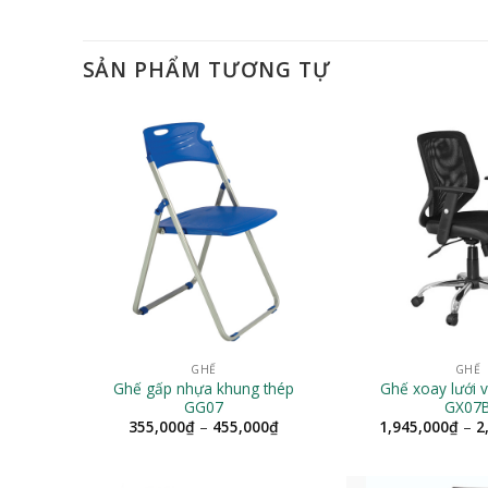
SẢN PHẨM TƯƠNG TỰ
GHẾ
GHẾ
Ghế gấp nhựa khung thép
Ghế xoay lưới 
GG07
GX07
Khoảng
355,000
₫
–
455,000
₫
1,945,000
₫
–
2
giá:
từ
355,000₫
đến