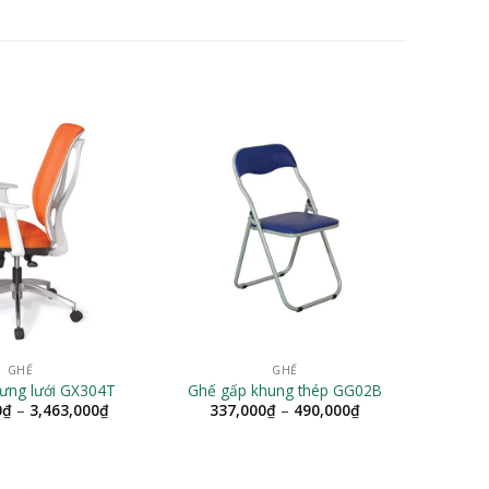
GHẾ
GHẾ
lưng lưới GX304T
Ghế gấp khung thép GG02B
Khoảng
Khoảng
0
₫
–
3,463,000
₫
337,000
₫
–
490,000
₫
giá:
giá:
từ
từ
3,300,000₫
337,000₫
đến
đến
3,463,000₫
490,000₫