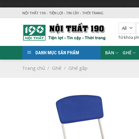
google-site-verification=508gMF1FIWwUxPswxx9OuQFXg9sf
NỘI THẤT 190 - TIỆN LỢI - TIN CẬY - THỜI TRANG
T
k
Từ khóa ph
BÀN
GHẾ
DANH MỤC SẢN PHẨM
Trang chủ
/
Ghế
/
Ghế gấp