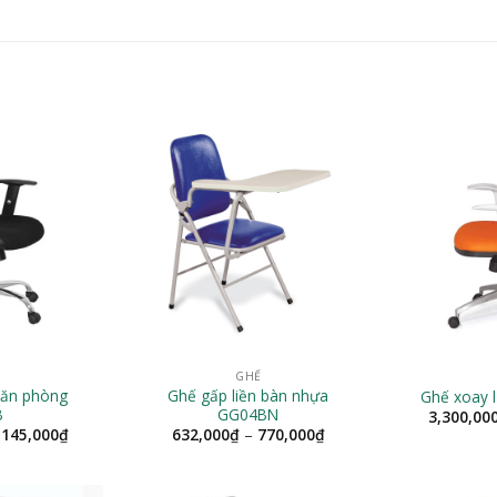
GHẾ
văn phòng
Ghế gấp liền bàn nhựa
Ghế xoay 
B
GG04BN
3,300,00
Khoảng
Khoảng
,145,000
₫
632,000
₫
–
770,000
₫
giá:
giá:
từ
từ
1,945,000₫
632,000₫
đến
đến