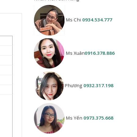
Ms Chi
0934.534.777
Ms Xuân
0916.378.886
Phương
0932.317.198
Ms Yến
0973.375.668