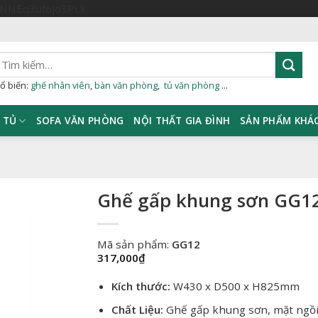
Skip
sNNEq3uf6Jo3PLk
to
content
ìm
iếm:
ổ biến:
ghế nhân viên
,
bàn văn phòng
,
tủ văn phòng
...
TỦ
SOFA VĂN PHÒNG
NỘI THẤT GIA ĐÌNH
SẢN PHẨM KHÁ
Ghế gấp khung sơn GG1
Mã sản phẩm:
GG12
317,000
₫
Kích thước:
W430 x D500 x H825mm
Chất Liệu:
Ghế gấp khung sơn, mặt ngồi 