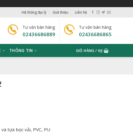
Hệ thống đại lý
Giới thiệu
Liên hệ
Tư vấn bán hàng
Tư vấn bán hàng
02436686889
02436686865
C
THÔNG TIN
GIỎ HÀNG /
0
₫
2
và tựa bọc vải, PVC, PU