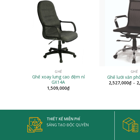
455,000₫
GHẾ
GHẾ
Ghế xoay lưng cao đệm nỉ
Ghế lưới văn p
GX14A
2,527,000
₫
–
2
1,509,000
₫
THIẾT KẾ MIỄN PHÍ
SÁNG TẠO ĐỘC QUYỀN