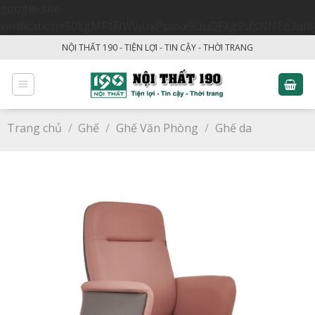
google-site-
verification=508gMF1FIWwUxPswxx9OuQFXg9sfsNNEq3uf6
Skip
NỘI THẤT 190 - TIỆN LỢI - TIN CẬY - THỜI TRANG
to
content
Trang chủ
/
Ghế
/
Ghế Văn Phòng
/
Ghế da