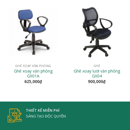
đến
1,718,000₫
GHẾ XOAY VĂN PHÒNG
GHẾ
Ghế xoay văn phòng
Ghế xoay lưới văn phòng
GX01A
GX04
625,000
₫
900,000
₫
THIẾT KẾ MIỄN PHÍ
SÁNG TẠO ĐỘC QUYỀN