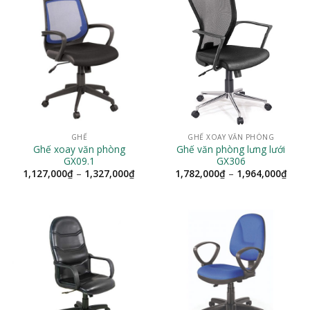
GHẾ
GHẾ XOAY VĂN PHÒNG
Ghế xoay văn phòng
Ghế văn phòng lưng lưới
GX09.1
GX306
Khoảng
Khoả
1,127,000
₫
–
1,327,000
₫
1,782,000
₫
–
1,964,000
₫
giá:
giá:
từ
từ
1,127,000₫
1,78
đến
đến
1,327,000₫
1,96