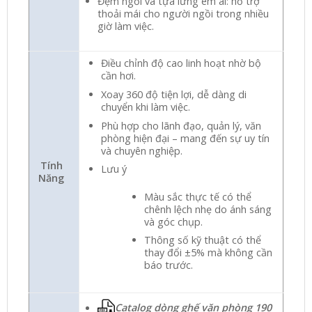
Đệm ngồi và tựa lưng êm ái: hỗ trợ
thoải mái cho người ngồi trong nhiều
giờ làm việc.
Điều chỉnh độ cao linh hoạt nhờ bộ
cần hơi.
Xoay 360 độ tiện lợi, dễ dàng di
chuyển khi làm việc.
Phù hợp cho lãnh đạo, quản lý, văn
phòng hiện đại – mang đến sự uy tín
và chuyên nghiệp.
Tính
Lưu ý
Năng
Màu sắc thực tế có thể
chênh lệch nhẹ do ánh sáng
và góc chụp.
Thông số kỹ thuật có thể
thay đổi ±5% mà không cần
báo trước.
Catalog dòng ghế văn phòng 190