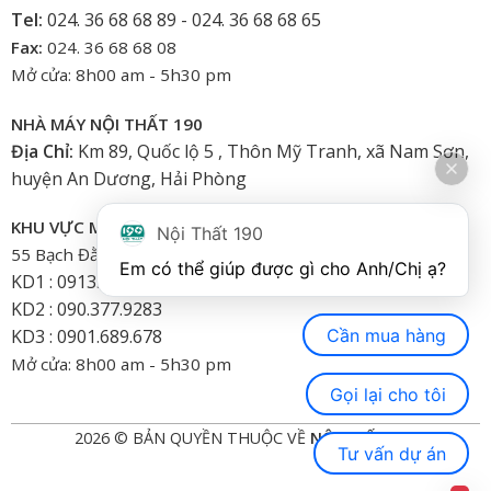
Tel:
024. 36 68 68 89 - 024. 36 68 68 65
Fax:
024. 36 68 68 08
Mở cửa: 8h00 am - 5h30 pm
NHÀ MÁY NỘI THẤT 190
Địa Chỉ:
Km 89, Quốc lộ 5 , Thôn Mỹ Tranh, xã Nam Sơn,
huyện An Dương, Hải Phòng
KHU VỰC MIỀN NAM
Nội Thất 190
55 Bạch Đằng, Phường 15, Bình Thạnh-HCM
Em có thể giúp được gì cho Anh/Chị ạ? 
KD1 : 0913.922.926
KD2 : 090.377.9283
Cần mua hàng
KD3 : 0901.689.678
Mở cửa: 8h00 am - 5h30 pm
Gọi lại cho tôi
2026 © BẢN QUYỀN THUỘC VỀ
NỘI THẤT 190
Tư vấn dự án