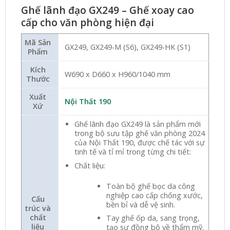
Ghế lãnh đạo GX249 – Ghế xoay cao
cấp cho văn phòng hiện đại
Mã Sản
GX249, GX249-M (S6), GX249-HK (S1)
Phẩm
Kích
W690 x D660 x H960/1040 mm
Thước
Xuất
Nội Thất 190
Xứ
Ghế lãnh đạo GX249 là sản phẩm mới
trong bộ sưu tập ghế văn phòng 2024
của Nội Thất 190, được chế tác với sự
tinh tế và tỉ mỉ trong từng chi tiết:
Chất liệu:
Toàn bộ ghế bọc da công
nghiệp cao cấp chống xước,
Cấu
bền bỉ và dễ vệ sinh.
trúc và
chất
Tay ghế ốp da, sang trọng,
liệu
tạo sự đồng bộ về thẩm mỹ.