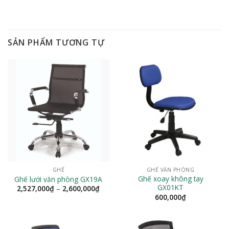
SẢN PHẨM TƯƠNG TỰ
GHẾ
GHẾ VĂN PHÒNG
Ghế xoay không tay
Ghế lưới văn phòng GX19A
GX01KT
Khoảng
2,527,000
₫
–
2,600,000
₫
giá:
600,000
₫
từ
2,527,000₫
đến
2,600,000₫