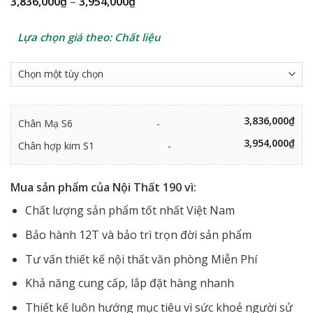
Khoảng
3,836,000
₫
–
3,954,000
₫
giá:
từ
3,836,000₫
Lựa chọn giá theo: Chất liệu
đến
3,954,000₫
3,836,000
₫
Chân Mạ S6
-
3,954,000
₫
Chân hợp kim S1
-
Mua sản phẩm của Nội Thất 190 vì:
Chất lượng sản phẩm tốt nhất Việt Nam
Bảo hành 12T và bảo trì trọn đời sản phẩm
Tư vấn thiết kế nội thất văn phòng Miễn Phí
Khả năng cung cấp, lắp đặt hàng nhanh
Thiết kế luôn hướng mục tiêu vì sức khoẻ người sử