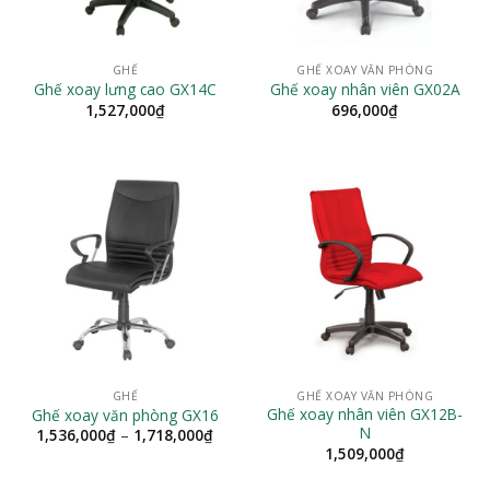
GHẾ
GHẾ XOAY VĂN PHÒNG
Ghế xoay lưng cao GX14C
Ghế xoay nhân viên GX02A
1,527,000
₫
696,000
₫
GHẾ
GHẾ XOAY VĂN PHÒNG
Ghế xoay nhân viên GX12B-
Ghế xoay văn phòng GX16
N
Khoảng
1,536,000
₫
–
1,718,000
₫
giá:
1,509,000
₫
từ
1,536,000₫