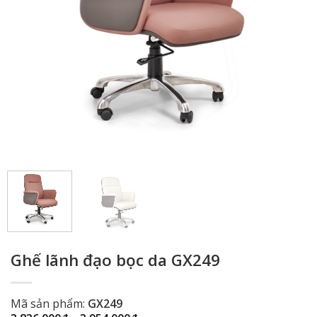
Ghế lãnh đạo bọc da GX249
Mã sản phẩm:
GX249