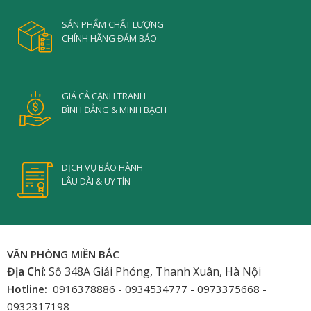
SẢN PHẨM CHẤT LƯỢNG
CHÍNH HÃNG ĐẢM BẢO
GIÁ CẢ CẠNH TRANH
BÌNH ĐẲNG & MINH BẠCH
DỊCH VỤ BẢO HÀNH
LÂU DÀI & UY TÍN
VĂN PHÒNG MIỀN BẮC
Địa Chỉ
: Số 348A Giải Phóng, Thanh Xuân, Hà Nội
Hotline:
0916378886 - 0934534777 - 0973375668 -
0932317198