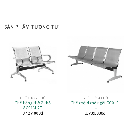
SẢN PHẨM TƯƠNG TỰ
GHẾ CHỜ 2 CHỖ
GHẾ CHỜ 4 CHỖ
Ghế băng chờ 2 chỗ
Ghế chờ 4 chỗ ngồi GC01S-
GC01M-2T
4
3,127,000
₫
3,709,000
₫