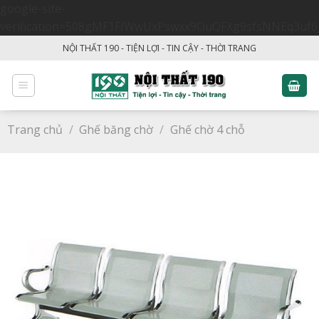
google-site-
verification=508gMF1FIWwUxPswxx9OuQFXg9sfsNNEq3uf6
Skip
NỘI THẤT 190 - TIỆN LỢI - TIN CẬY - THỜI TRANG
to
content
Trang chủ
/
Ghế băng chờ
/
Ghế chờ 4 chỗ