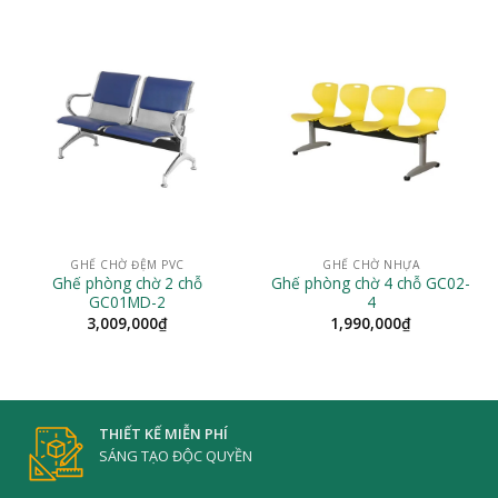
GHẾ CHỜ ĐỆM PVC
GHẾ CHỜ NHỰA
Ghế phòng chờ 2 chỗ
Ghế phòng chờ 4 chỗ GC02-
GC01MD-2
4
3,009,000
₫
1,990,000
₫
THIẾT KẾ MIỄN PHÍ
SÁNG TẠO ĐỘC QUYỀN