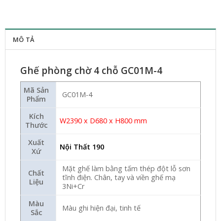
MÔ TẢ
Ghế phòng chờ 4 chỗ GC01M-4
Mã Sản
GC01M-4
Phẩm
Kích
W2390 x D680 x H800 mm
Thước
Xuất
Nội Thất 190
Xứ
Mặt ghế làm bằng tấm thép đột lỗ sơn
Chất
tĩnh điện. Chân, tay và viền ghế mạ
Liệu
3Ni+Cr
Màu
Màu ghi hiện đại, tinh tế
Sắc