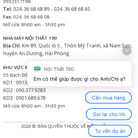
0932317198
Tel:
024. 36 68 68 89 - 024. 36 68 68 65
Fax:
024. 36 68 68 08
Mở cửa: 8h00 am - 5h30 pm
NHÀ MÁY NỘI THẤT 190
Địa Chỉ:
Km 89, Quốc lộ 5 , Thôn Mỹ Tranh, xã Nam Sơn,
huyện An Dương, Hải Phòng
KHU VỰC MIỀN NAM
Nội Thất 190
55 Bạch Đằng, Phường 15, Bình Thạnh-HCM
Em có thể giúp được gì cho Anh/Chị ạ? 
KD1 : 0913.922.926
KD2 : 090.377.9283
Cần mua hàng
KD3 : 0901.689.678
Mở cửa: 8h00 am - 5h30 pm
Gọi lại cho tôi
2026 © BẢN QUYỀN THUỘC VỀ
NỘI THẤT 190
Tư vấn dự án