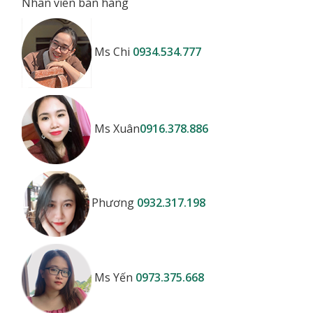
Nhân viên bán hàng
Ms Chi
0934.534.777
Ms Xuân
0916.378.886
Phương
0932.317.198
Ms Yến
0973.375.668