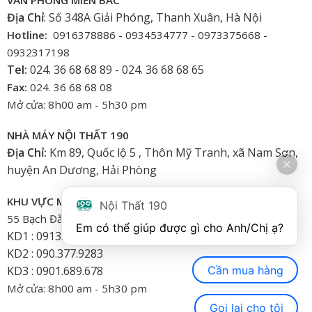
Địa Chỉ
: Số 348A Giải Phóng, Thanh Xuân, Hà Nội
Hotline:
0916378886 - 0934534777 - 0973375668 -
0932317198
Tel:
024. 36 68 68 89 - 024. 36 68 68 65
Fax:
024. 36 68 68 08
Mở cửa: 8h00 am - 5h30 pm
NHÀ MÁY NỘI THẤT 190
Địa Chỉ:
Km 89, Quốc lộ 5 , Thôn Mỹ Tranh, xã Nam Sơn,
huyện An Dương, Hải Phòng
KHU VỰC MIỀN NAM
Nội Thất 190
55 Bạch Đằng, Phường 15, Bình Thạnh-HCM
Em có thể giúp được gì cho Anh/Chị ạ? 
KD1 : 0913.922.926
KD2 : 090.377.9283
Cần mua hàng
KD3 : 0901.689.678
Mở cửa: 8h00 am - 5h30 pm
Gọi lại cho tôi