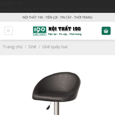
google-site-
verification=508gMF1FIWwUxPswxx9OuQFXg9sfsNNEq3uf6
Skip
NỘI THẤT 190 - TIỆN LỢI - TIN CẬY - THỜI TRANG
to
content
Trang chủ
/
Ghế
/
Ghế quầy bar