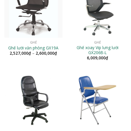
GHẾ
GHẾ
Ghế xoay Vip lưng lưới
Ghế lưới văn phòng GX19A
GX206B-L
Khoảng
2,527,000
₫
–
2,600,000
₫
giá:
6,009,000
₫
từ
2,527,000₫
đến
2,600,000₫