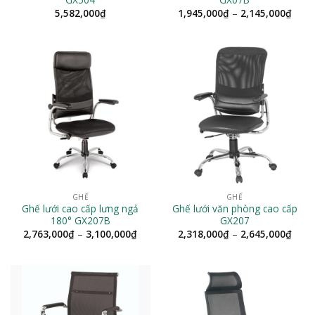
Khoả
5,582,000
₫
1,945,000
₫
–
2,145,000
₫
giá:
từ
1,94
đến
2,14
GHẾ
GHẾ
Ghế lưới cao cấp lưng ngả
Ghế lưới văn phòng cao cấp
180° GX207B
GX207
Khoảng
Khoả
2,763,000
₫
–
3,100,000
₫
2,318,000
₫
–
2,645,000
₫
giá:
giá:
từ
từ
2,763,000₫
2,31
đến
đến
3,100,000₫
2,64