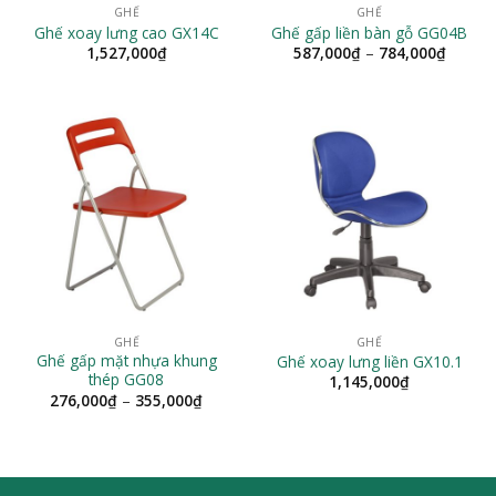
GHẾ
GHẾ
Ghế xoay lưng cao GX14C
Ghế gấp liền bàn gỗ GG04B
Khoản
1,527,000
₫
587,000
₫
–
784,000
₫
giá:
từ
587,00
đến
784,00
GHẾ
GHẾ
Ghế gấp mặt nhựa khung
Ghế xoay lưng liền GX10.1
thép GG08
1,145,000
₫
Khoảng
276,000
₫
–
355,000
₫
giá:
từ
276,000₫
đến
355,000₫