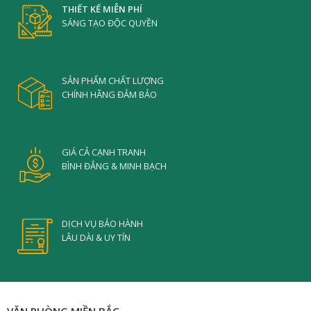
THIẾT KẾ MIỄN PHÍ
SÁNG TẠO ĐỘC QUYỀN
SẢN PHẨM CHẤT LƯỢNG
CHÍNH HÃNG ĐẢM BẢO
GIÁ CẢ CẠNH TRANH
BÌNH ĐẲNG & MINH BẠCH
DỊCH VỤ BẢO HÀNH
LÂU DÀI & UY TÍN
VĂN PHÒNG MIỀN BẮC