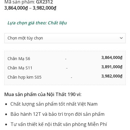
Mã sản phẩm:
GX2312
Khoảng
3,864,000
₫
–
3,982,000
₫
giá:
từ
3,864,000₫
Lựa chọn giá theo: Chất liệu
đến
3,982,000₫
3,864,000
₫
Chân Mạ S6
-
3,891,000
₫
Chân Mạ S11
-
3,982,000
₫
Chân hợp kim S05
-
Mua sản phẩm của Nội Thất 190 vì:
Chất lượng sản phẩm tốt nhất Việt Nam
Bảo hành 12T và bảo trì trọn đời sản phẩm
Tư vấn thiết kế nội thất văn phòng Miễn Phí