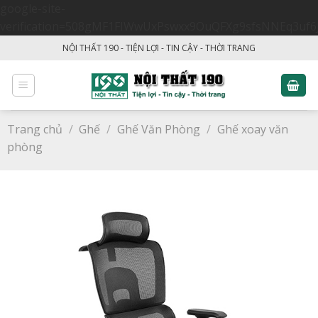
google-site-
verification=508gMF1FIWwUxPswxx9OuQFXg9sfsNNEq3uf6
Skip
NỘI THẤT 190 - TIỆN LỢI - TIN CẬY - THỜI TRANG
to
content
Trang chủ
/
Ghế
/
Ghế Văn Phòng
/
Ghế xoay văn
phòng