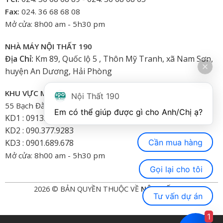
Fax:
024. 36 68 68 08
Mở cửa: 8h00 am - 5h30 pm
NHÀ MÁY NỘI THẤT 190
Địa Chỉ:
Km 89, Quốc lộ 5 , Thôn Mỹ Tranh, xã Nam Sơn,
huyện An Dương, Hải Phòng
KHU VỰC MIỀN NAM
Nội Thất 190
55 Bạch Đằng, Phường 15, Bình Thạnh-HCM
Em có thể giúp được gì cho Anh/Chị ạ? 
KD1 : 0913.922.926
KD2 : 090.377.9283
Cần mua hàng
KD3 : 0901.689.678
Mở cửa: 8h00 am - 5h30 pm
Gọi lại cho tôi
2026 © BẢN QUYỀN THUỘC VỀ
NỘI THẤT 190
Tư vấn dự án
1