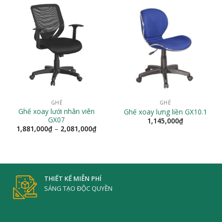
GHẾ
GHẾ
Ghế xoay lưới nhân viên
Ghế xoay lưng liền GX10.1
GX07
1,145,000
₫
Khoảng
1,881,000
₫
–
2,081,000
₫
giá:
từ
1,881,000₫
đến
2,081,000₫
THIẾT KẾ MIỄN PHÍ
SÁNG TẠO ĐỘC QUYỀN