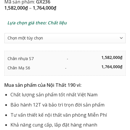
Mã sản phẩm:
GX236
Khoảng
1,582,000
₫
–
1,764,000
₫
giá:
từ
1,582,000₫
Lựa chọn giá theo: Chất liệu
đến
1,764,000₫
1,582,000
₫
Chân nhựa S7
-
1,764,000
₫
Chân Mạ S6
-
Mua sản phẩm của Nội Thất 190 vì:
Chất lượng sản phẩm tốt nhất Việt Nam
Bảo hành 12T và bảo trì trọn đời sản phẩm
Tư vấn thiết kế nội thất văn phòng Miễn Phí
Khả năng cung cấp, lắp đặt hàng nhanh