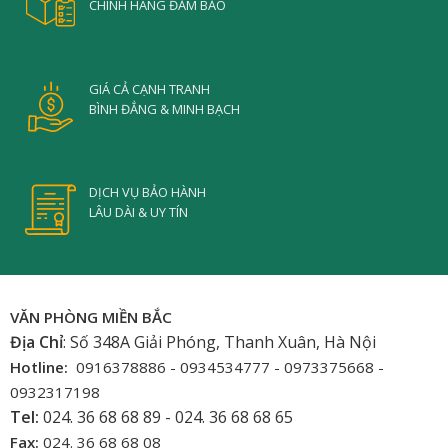
CHÍNH HÃNG ĐẢM BẢO
GIÁ CẢ CẠNH TRANH
BÌNH ĐẲNG & MINH BẠCH
DỊCH VỤ BẢO HÀNH
LÂU DÀI & UY TÍN
VĂN PHÒNG MIỀN BẮC
Địa Chỉ
: Số 348A Giải Phóng, Thanh Xuân, Hà Nội
Hotline:
0916378886 - 0934534777 - 0973375668 -
0932317198
Tel:
024. 36 68 68 89 - 024. 36 68 68 65
Fax:
024. 36 68 68 08