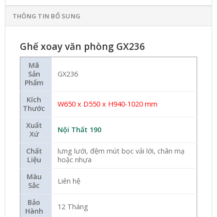
THÔNG TIN BỔ SUNG
Ghế xoay văn phòng GX236
Mã
Sản
GX236
Phẩm
Kích
W650 x D550 x H940-1020 mm
Thước
Xuất
Nội Thất 190
Xứ
Chất
lưng lưới, đệm mút bọc vải lới, chân mạ
Liệu
hoặc nhựa
Màu
Liên hệ
Sắc
Bảo
12 Tháng
Hành