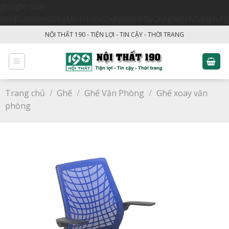
google-site-
verification=508gMF1FIWwUxPswxx9OuQFXg9sfsNNEq3uf6
Skip
NỘI THẤT 190 - TIỆN LỢI - TIN CẬY - THỜI TRANG
to
content
Trang chủ
/
Ghế
/
Ghế Văn Phòng
/
Ghế xoay văn
phòng