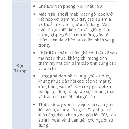
Ghế lưới văn phòng Nội Thất 190
Mặt ngồi thoải mái:
Mặt ngồi bọc lưới
kết hợp với đệm mút dày tạo sự êm ái
và thoải mái cho người sử dụng. Mặt
ngồi được thiết kế kiểu vát giống thác
nước, giúp ngồi lâu mà không gây tê
chân. Viền da 2 bên tạo điểm nhấn sang
trọng.
Chất liệu chân:
Chân ghế có thiết kế sao
mạ hoặc nhựa, không chỉ mang tính
thẩm mỹ mà còn đảm bảo tính cứng cáp
Đặc
và bền bỉ.
Trưng
Lưng ghế đàn hồi:
Lưng ghế sử dụng
khung nhựa đàn hồi cao cấp và mặt tỳ
lưng bằng vải lưới. Điều này giúp phân
bổ áp lực đồng đều, tạo sự thoáng mát
và tránh tích nhiệt khi ngồi lâu.
Thiết kế tay vịn:
Tay vịn kiểu cách gắn
liền với tựa lưng của ghế. Tay nhựa có
khả năng điều chỉnh góc gập lên 90°, tạo
sự linh hoạt và thuận tiện cho người sử
dụng.