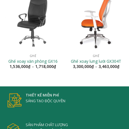
GHẾ
GHẾ
Ghế xoay văn phòng GX16
Ghế xoay lưng lưới GX304T
Khoảng
Khoả
1,536,000
₫
–
1,718,000
₫
3,300,000
₫
–
3,463,000
₫
giá:
giá:
từ
từ
1,536,000₫
3,30
đến
đến
1,718,000₫
3,46
THIẾT KẾ MIỄN PHÍ
SÁNG TẠO ĐỘC QUYỀN
SẢN PHẨM CHẤT LƯỢNG