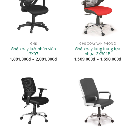
GHẾ
GHẾ XOAY VĂN PHÒNG
Ghế xoay lưới nhân viên
Ghế xoay lưng trung tựa
GX07
nhựa GX301B
Khoảng
Khoả
1,881,000
₫
–
2,081,000
₫
1,509,000
₫
–
1,690,000
₫
giá:
giá:
từ
từ
1,881,000₫
1,50
đến
đến
2,081,000₫
1,69