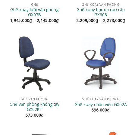
GHẾ
GHẾ XOAY VĂN PHÒNG
Ghế xoay lưới văn phòng
Ghế xoay bọc da cao cấp
GX07B
GX308
Khoảng
Khoả
1,945,000
₫
–
2,145,000
₫
2,209,000
₫
–
2,273,000
₫
giá:
giá:
từ
từ
1,945,000₫
2,20
đến
đến
2,145,000₫
2,27
GHẾ VĂN PHÒNG
GHẾ XOAY VĂN PHÒNG
Ghế văn phòng không tay
Ghế xoay nhân viên GX02A
GX02KT
696,000
₫
673,000
₫