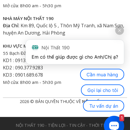
Mở cửa: 8h00 am - 5h30 pm
NHÀ MÁY NỘI THẤT 190
Địa Chỉ:
Km 89, Quốc lộ 5 , Thôn Mỹ Tranh, xã Nam Sơn,
huyện An Dương, Hải Phòng
KHU VỰC MIỀN NAM
Nội Thất 190
55 Bạch Đằng, Phường 15, Bình Thạnh-HCM
Em có thể giúp được gì cho Anh/Chị ạ? 
KD1 : 0913.922.926
KD2 : 090.377.9283
Cần mua hàng
KD3 : 0901.689.678
Mở cửa: 8h00 am - 5h30 pm
Gọi lại cho tôi
2026 © BẢN QUYỀN THUỘC VỀ
NỘI THẤT 190
Tư vấn dự án
1
NỘI THẤT 190 - TIỆN LỢI - TIN CẬY - THỜI TRANG