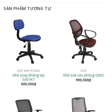
SẢN PHẨM TƯƠNG TỰ
GHẾ VĂN PHÒNG
GHẾ
Ghế xoay không tay
Ghế lưới văn phòng GX05
GX01KT
990,000
₫
600,000
₫