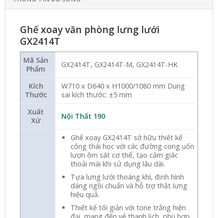
Ghế xoay văn phòng lưng lưới
GX2414T
Mã Sản
GX2414T, GX2414T-M, GX2414T-HK
Phẩm
Kích
W710 x D640 x H1000/1080 mm Dung
Thước
sai kích thước: ±5 mm
Xuất
Nội Thất 190
Xứ
Ghế xoay GX2414T sở hữu thiết kế
công thái học với các đường cong uốn
lượn ôm sát cơ thể, tạo cảm giác
thoải mái khi sử dụng lâu dài.
Tựa lưng lưới thoáng khí, định hình
dáng ngồi chuẩn và hỗ trợ thắt lưng
hiệu quả.
Thiết kế tối giản với tone trắng hiện
đại, mang đến vẻ thanh lịch, phù hợp