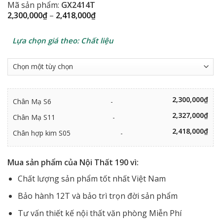
Mã sản phẩm:
GX2414T
Khoảng
2,300,000
₫
–
2,418,000
₫
giá:
từ
2,300,000₫
Lựa chọn giá theo: Chất liệu
đến
2,418,000₫
2,300,000
₫
Chân Mạ S6
-
2,327,000
₫
Chân Mạ S11
-
2,418,000
₫
Chân hợp kim S05
-
Mua sản phẩm của Nội Thất 190 vì:
Chất lượng sản phẩm tốt nhất Việt Nam
Bảo hành 12T và bảo trì trọn đời sản phẩm
Tư vấn thiết kế nội thất văn phòng Miễn Phí