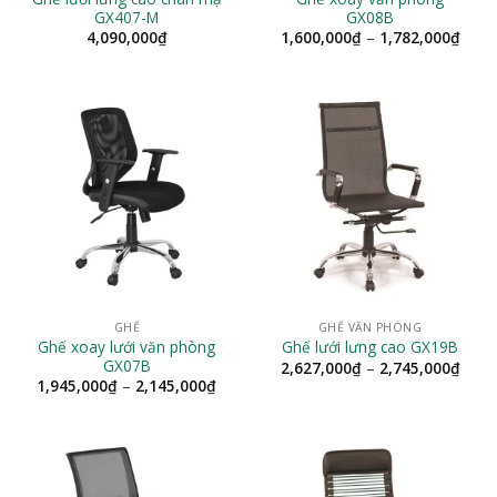
GX407-M
GX08B
Khoả
4,090,000
₫
1,600,000
₫
–
1,782,000
₫
giá:
từ
1,60
đến
1,78
GHẾ
GHẾ VĂN PHÒNG
Ghế xoay lưới văn phòng
Ghế lưới lưng cao GX19B
GX07B
Khoả
2,627,000
₫
–
2,745,000
₫
giá:
Khoảng
1,945,000
₫
–
2,145,000
₫
từ
giá:
2,62
từ
đến
1,945,000₫
2,74
đến
2,145,000₫