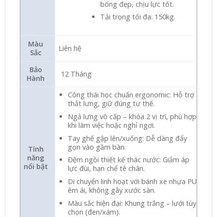
bóng đẹp, chịu lực tốt.
Tải trọng tối đa: 150kg.
Màu
Liên hệ
Sắc
Bảo
12 Tháng
Hành
Công thái học chuẩn ergonomic: Hỗ trợ
thắt lưng, giữ đúng tư thế.
Ngả lưng vô cấp – khóa 2 vị trí, phù hợp
khi làm việc hoặc nghỉ ngơi.
Tay ghế gập lên/xuống: Dễ dàng đẩy
gọn vào gầm bàn.
Tính
năng
Đệm ngồi thiết kế thác nước: Giảm áp
nổi bật
lực đùi, hạn chế tê chân.
Di chuyển linh hoạt với bánh xe nhựa PU
êm ái, không gây xước sàn.
Màu sắc hiện đại: Khung trắng – lưới tùy
chọn (đen/xám).