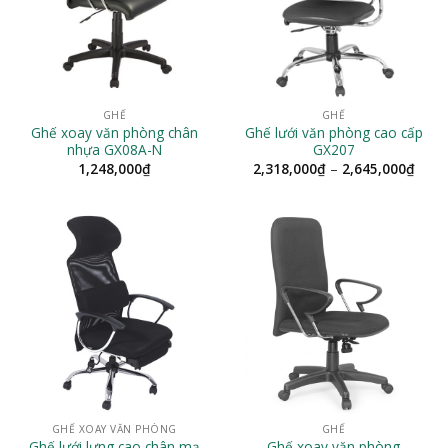
GHẾ
GHẾ
Ghế xoay văn phòng chân
Ghế lưới văn phòng cao cấp
nhựa GX08A-N
GX207
Khoả
1,248,000
₫
2,318,000
₫
–
2,645,000
₫
giá:
từ
2,31
đến
2,64
GHẾ XOAY VĂN PHÒNG
GHẾ
Ghế lưới lưng cao chân mạ
Ghế xoay văn phòng