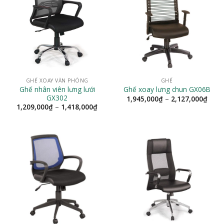
GHẾ XOAY VĂN PHÒNG
GHẾ
Ghế nhân viên lưng lưới
Ghế xoay lưng chun GX06B
GX302
Khoả
1,945,000
₫
–
2,127,000
₫
giá:
Khoảng
1,209,000
₫
–
1,418,000
₫
từ
giá:
1,94
từ
đến
1,209,000₫
2,12
đến
1,418,000₫