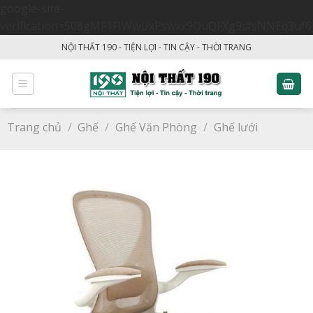
google-site-
verification=508gMF1FIWwUxPswxx9OuQFXg9sfsNNEq3uf6
Skip
NỘI THẤT 190 - TIỆN LỢI - TIN CẬY - THỜI TRANG
to
content
Trang chủ
/
Ghế
/
Ghế Văn Phòng
/
Ghế lưới