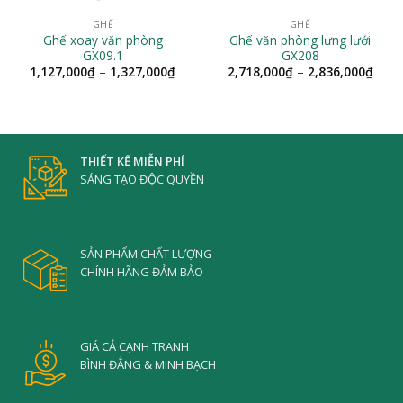
GHẾ
GHẾ
Ghế xoay văn phòng
Ghế văn phòng lưng lưới
GX09.1
GX208
Khoảng
Khoả
1,127,000
₫
–
1,327,000
₫
2,718,000
₫
–
2,836,000
₫
giá:
giá:
từ
từ
1,127,000₫
2,71
đến
đến
1,327,000₫
2,83
THIẾT KẾ MIỄN PHÍ
SÁNG TẠO ĐỘC QUYỀN
SẢN PHẨM CHẤT LƯỢNG
CHÍNH HÃNG ĐẢM BẢO
GIÁ CẢ CẠNH TRANH
BÌNH ĐẲNG & MINH BẠCH