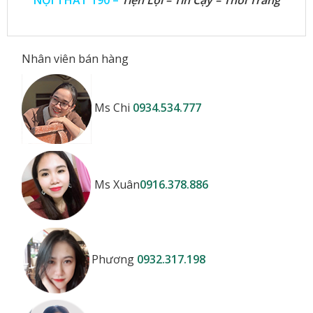
NỘI THẤT 190 –
Tiện Lợi – Tin Cậy – Thời Trang
Nhân viên bán hàng
Ms Chi
0934.534.777
Ms Xuân
0916.378.886
Phương
0932.317.198