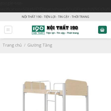
google-site-
verification=508gMF1FIWwUxPswxx9OuQFXg9sfsNNEq3uf6
Skip
NỘI THẤT 190 - TIỆN LỢI - TIN CẬY - THỜI TRANG
to
content
Trang chủ
/
Giường Tầng