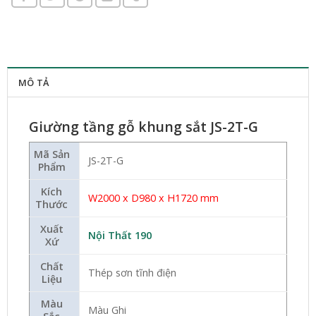
MÔ TẢ
Giường tầng gỗ khung sắt JS-2T-G
Mã Sản
JS-2T-G
Phẩm
Kích
W2000 x D980 x H1720 mm
Thước
Xuất
Nội Thất 190
Xứ
Chất
Thép sơn tĩnh điện
Liệu
Màu
Màu Ghi