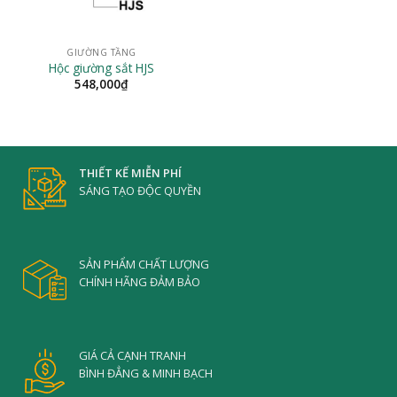
GIƯỜNG TẦNG
Hộc giường sắt HJS
548,000
₫
THIẾT KẾ MIỄN PHÍ
SÁNG TẠO ĐỘC QUYỀN
SẢN PHẨM CHẤT LƯỢNG
CHÍNH HÃNG ĐẢM BẢO
GIÁ CẢ CẠNH TRANH
BÌNH ĐẲNG & MINH BẠCH