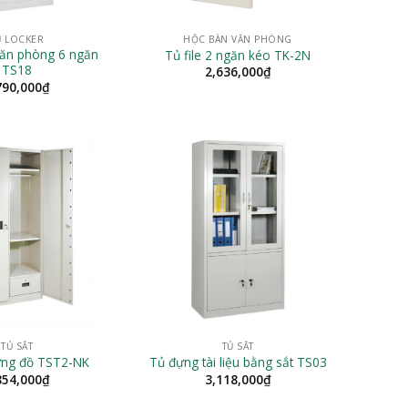
Ủ LOCKER
HỘC BÀN VĂN PHÒNG
văn phòng 6 ngăn
Tủ file 2 ngăn kéo TK-2N
TS18
2,636,000
₫
790,000
₫
TỦ SẮT
TỦ SẮT
ựng đồ TST2-NK
Tủ đựng tài liệu bằng sắt TS03
854,000
₫
3,118,000
₫