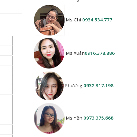
Ms Chi
0934.534.777
Ms Xuân
0916.378.886
Phương
0932.317.198
Ms Yến
0973.375.668