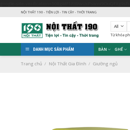
google-site-verification=508gMF1FIWwUxPswxx9OuQFXg9sf
NỘI THẤT 190 - TIỆN LỢI - TIN CẬY - THỜI TRANG
T
k
Từ khóa ph
BÀN
GHẾ
DANH MỤC SẢN PHẨM
Trang chủ
/
Nội Thất Gia Đình
/
Giường ngủ