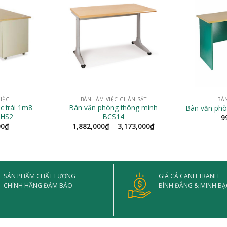
IỆC
BÀN LÀM VIỆC CHÂN SẮT
BÀ
c trái 1m8
Bàn văn phòng thông minh
Bàn văn phò
-HS2
BCS14
9
Khoảng
00
₫
1,882,000
₫
–
3,173,000
₫
giá:
từ
1,882,000₫
đến
3,173,000₫
SẢN PHẨM CHẤT LƯỢNG
GIÁ CẢ CẠNH TRANH
CHÍNH HÃNG ĐẢM BẢO
BÌNH ĐẲNG & MINH B