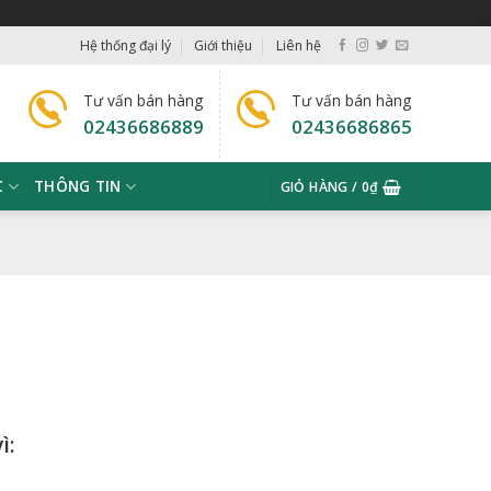
Hệ thống đại lý
Giới thiệu
Liên hệ
Tư vấn bán hàng
Tư vấn bán hàng
02436686889
02436686865
C
THÔNG TIN
GIỎ HÀNG /
0
₫
ì: