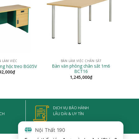
N LÀM VIỆC
BÀN LÀM VIỆC CHÂN SẮT
Bàn văn phòng chân sắt 1m6
ng hộc treo BG05V
BCT16
92,000
₫
1,245,000
₫
DỊCH VỤ BẢO HÀNH
ẠCH
LÂU DÀI & UY TÍN
Nội Thất 190