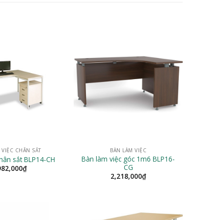
 VIỆC CHÂN SẮT
BÀN LÀM VIỆC
Bàn làm việc góc 1m6 BLP16-
chân sắt BLP14-CH
CG
982,000
₫
2,218,000
₫