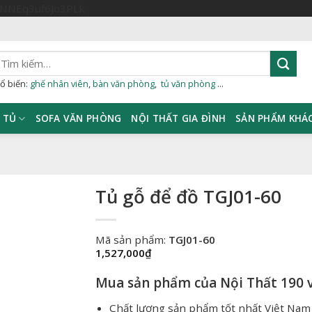
Skip
sNNEq3uf6Jo3PLk
to
content
ìm
iếm:
ổ biến:
ghế nhân viên
,
bàn văn phòng
,
tủ văn phòng
...
TỦ
SOFA VĂN PHÒNG
NỘI THẤT GIA ĐÌNH
SẢN PHẨM KHÁ
Tủ gỗ để đồ TGJ01-60
Mã sản phẩm:
TGJ01-60
1,527,000
₫
Mua sản phẩm của Nội Thất 190 v
Chất lượng sản phẩm tốt nhất Việt Nam