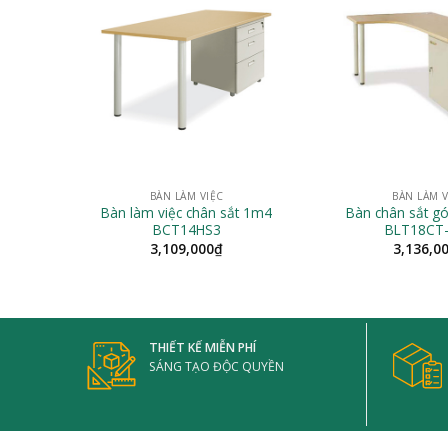
BÀN LÀM VIỆC
BÀN LÀM V
Bàn làm việc chân sắt 1m4
Bàn chân sắt gó
BCT14HS3
BLT18CT
3,109,000
₫
3,136,0
THIẾT KẾ MIỄN PHÍ
SÁNG TẠO ĐỘC QUYỀN