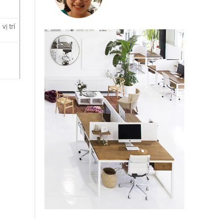
ị trí