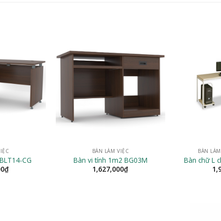
IỆC
BÀN LÀM VIỆC
BÀN LÀM
 BLT14-CG
Bàn vi tính 1m2 BG03M
Bàn chữ L 
00
₫
1,627,000
₫
1,