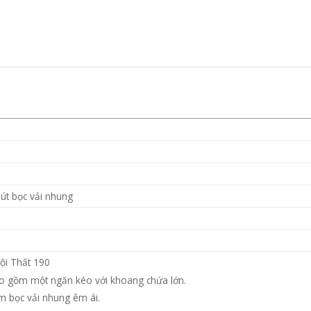
t bọc vải nhung
ội Thất 190
ao gồm một ngăn kéo với khoang chứa lớn.
m bọc vải nhung êm ái.