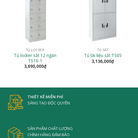
TỦ LOCKER
TỦ SẮT
Tủ locker sắt 12 ngăn
Tủ tài liệu sắt TS05
TS16-1
3,136,000
₫
3,690,000
₫
THIẾT KẾ MIỄN PHÍ
SÁNG TẠO ĐỘC QUYỀN
SẢN PHẨM CHẤT LƯỢNG
CHÍNH HÃNG ĐẢM BẢO