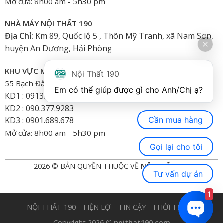
Mở cửa: 8h00 am - 5h30 pm
NHÀ MÁY NỘI THẤT 190
Địa Chỉ:
Km 89, Quốc lộ 5 , Thôn Mỹ Tranh, xã Nam Sơn,
huyện An Dương, Hải Phòng
KHU VỰC MIỀN NAM
Nội Thất 190
55 Bạch Đằng, Phường 15, Bình Thạnh-HCM
Em có thể giúp được gì cho Anh/Chị ạ? 
KD1 : 0913.922.926
KD2 : 090.377.9283
Cần mua hàng
KD3 : 0901.689.678
Mở cửa: 8h00 am - 5h30 pm
Gọi lại cho tôi
2026 © BẢN QUYỀN THUỘC VỀ
NỘI THẤT 190
Tư vấn dự án
1
NỘI THẤT 190 - TIỆN LỢI - TIN CẬY - THỜI TRANG
Copyright 2026 ©
noithat190.com