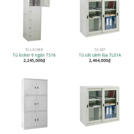
TỦ LOCKER
TỦ SẮT
Tủ locker 6 ngăn TS16
Tủ sắt cánh lùa TL01A
2,245,000
₫
2,464,000
₫