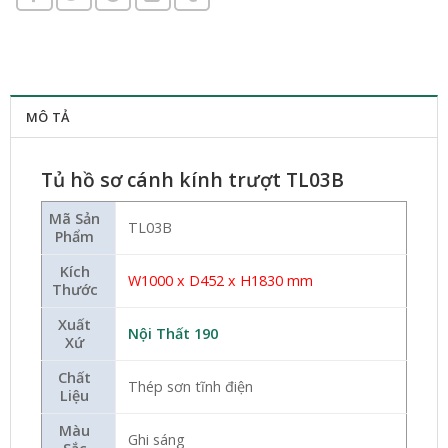
MÔ TẢ
Tủ hồ sơ cánh kính trượt TL03B
Mã Sản
TL03B
Phẩm
Kích
W1000 x D452 x H1830 mm
Thước
Xuất
Nội Thất 190
Xứ
Chất
Thép sơn tĩnh điện
Liệu
Màu
Ghi sáng