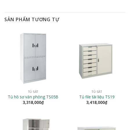
SẢN PHẨM TƯƠNG TỰ
TỦ SẮT
TỦ SẮT
Tủ hồ sơ văn phòng TS05B
Tủ file tài liệu TS19
3,318,000
₫
3,418,000
₫