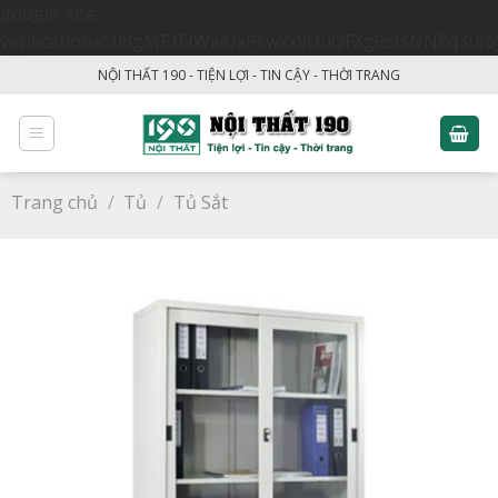
google-site-
verification=508gMF1FIWwUxPswxx9OuQFXg9sfsNNEq3uf6
Skip
NỘI THẤT 190 - TIỆN LỢI - TIN CẬY - THỜI TRANG
to
content
Trang chủ
/
Tủ
/
Tủ Sắt