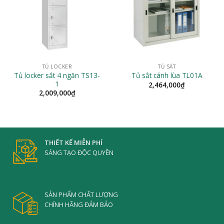
TỦ LOCKER
TỦ SẮT
Tủ locker sắt 4 ngăn TS13-
Tủ sắt cánh lùa TL01A
1
2,464,000
₫
2,009,000
₫
THIẾT KẾ MIỄN PHÍ
SÁNG TẠO ĐỘC QUYỀN
SẢN PHẨM CHẤT LƯỢNG
CHÍNH HÃNG ĐẢM BẢO