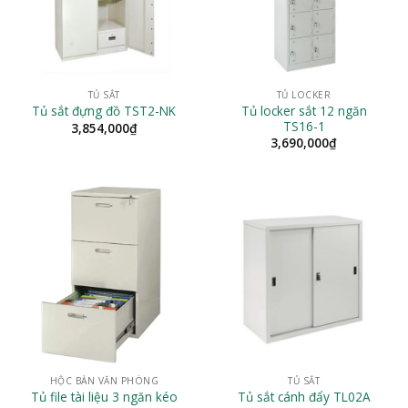
TỦ SẮT
TỦ LOCKER
Tủ locker sắt 12 ngăn
Tủ sắt đựng đồ TST2-NK
TS16-1
3,854,000
₫
3,690,000
₫
HỘC BÀN VĂN PHÒNG
TỦ SẮT
Tủ file tài liệu 3 ngăn kéo
Tủ sắt cánh đẩy TL02A