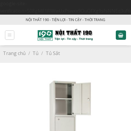
google-site-
verification=508gMF1FIWwUxPswxx9OuQFXg9sfsNNEq3uf6
Skip
NỘI THẤT 190 - TIỆN LỢI - TIN CẬY - THỜI TRANG
to
content
Trang chủ
/
Tủ
/
Tủ Sắt