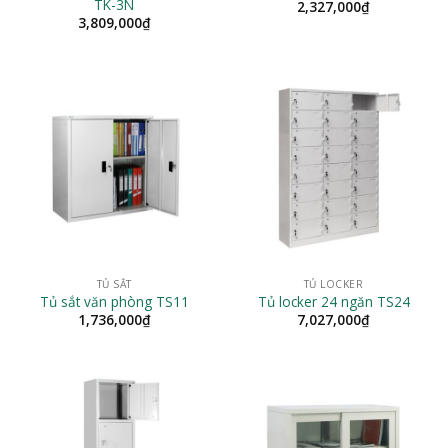
TK-3N
2,327,000
₫
3,809,000
₫
TỦ SẮT
TỦ LOCKER
Tủ sắt văn phòng TS11
Tủ locker 24 ngăn TS24
1,736,000
₫
7,027,000
₫