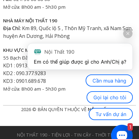
Mở cửa: 8h00 am - 5h30 pm
NHÀ MÁY NỘI THẤT 190
Địa Chỉ:
Km 89, Quốc lộ 5 , Thôn Mỹ Tranh, xã Nam Sơn,
huyện An Dương, Hải Phòng
KHU VỰC MIỀN NAM
Nội Thất 190
55 Bạch Đằng, Phường 15, Bình Thạnh-HCM
Em có thể giúp được gì cho Anh/Chị ạ? 
KD1 : 0913.922.926
KD2 : 090.377.9283
Cần mua hàng
KD3 : 0901.689.678
Mở cửa: 8h00 am - 5h30 pm
Gọi lại cho tôi
2026 © BẢN QUYỀN THUỘC VỀ
NỘI THẤT 190
Tư vấn dự án
1
NỘI THẤT 190 - TIỆN LỢI - TIN CẬY - THỜI TRANG