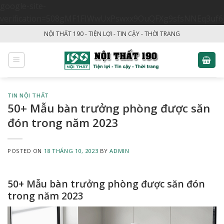
google-site-
verification=508gMF1FIWwUxPswxx9OuQFXg9sfsNNEq3uf6
Skip
NỘI THẤT 190 - TIỆN LỢI - TIN CẬY - THỜI TRANG
to
content
TIN NỘI THẤT
50+ Mẫu bàn trưởng phòng được săn
đón trong năm 2023
POSTED ON
18 THÁNG 10, 2023
BY
ADMIN
50+ Mẫu bàn trưởng phòng được săn đón
trong năm 2023