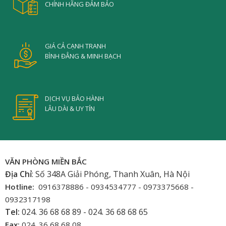
CHÍNH HÃNG ĐẢM BẢO
GIÁ CẢ CẠNH TRANH
BÌNH ĐẲNG & MINH BẠCH
DỊCH VỤ BẢO HÀNH
LÂU DÀI & UY TÍN
VĂN PHÒNG MIỀN BẮC
Địa Chỉ
: Số 348A Giải Phóng, Thanh Xuân, Hà Nội
Hotline:
0916378886 - 0934534777 - 0973375668 -
0932317198
Tel:
024. 36 68 68 89 - 024. 36 68 68 65
Fax:
024. 36 68 68 08