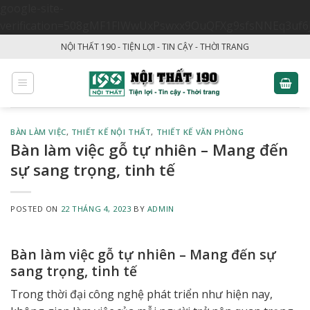
google-site-
verification=508gMF1FIWwUxPswxx9OuQFXg9sfsNNEq3uf6
Skip
NỘI THẤT 190 - TIỆN LỢI - TIN CẬY - THỜI TRANG
to
content
BÀN LÀM VIỆC
,
THIẾT KẾ NỘI THẤT
,
THIẾT KẾ VĂN PHÒNG
Bàn làm việc gỗ tự nhiên – Mang đến
sự sang trọng, tinh tế
POSTED ON
22 THÁNG 4, 2023
BY
ADMIN
Bàn làm việc gỗ tự nhiên – Mang đến sự
sang trọng, tinh tế
Trong thời đại công nghệ phát triển như hiện nay,