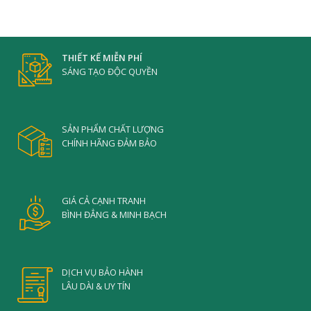
THIẾT KẾ MIỄN PHÍ
SÁNG TẠO ĐỘC QUYỀN
SẢN PHẨM CHẤT LƯỢNG
CHÍNH HÃNG ĐẢM BẢO
GIÁ CẢ CẠNH TRANH
BÌNH ĐẲNG & MINH BẠCH
DỊCH VỤ BẢO HÀNH
LÂU DÀI & UY TÍN