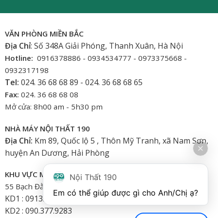
VĂN PHÒNG MIỀN BẮC
Địa Chỉ
: Số 348A Giải Phóng, Thanh Xuân, Hà Nội
Hotline:
0916378886 - 0934534777 - 0973375668 -
0932317198
Tel:
024. 36 68 68 89 - 024. 36 68 68 65
Fax:
024. 36 68 68 08
Mở cửa: 8h00 am - 5h30 pm
NHÀ MÁY NỘI THẤT 190
Địa Chỉ:
Km 89, Quốc lộ 5 , Thôn Mỹ Tranh, xã Nam Sơn,
huyện An Dương, Hải Phòng
KHU VỰC MIỀN NAM
Nội Thất 190
55 Bạch Đằng, Phường 15, Bình Thạnh-HCM
Em có thể giúp được gì cho Anh/Chị ạ? 
KD1 : 0913.922.926
KD2 : 090.377.9283