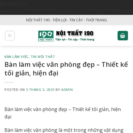
google-site-
verification=508gMF1FIWwUxPswxx9OuQFXg9sfsNNEq3uf6
Skip
NỘI THẤT 190 - TIỆN LỢI - TIN CẬY - THỜI TRANG
to
content
BÀN LÀM VIỆC
,
TIN NỘI THẤT
Bàn làm việc văn phòng đẹp – Thiết kế
tối giản, hiện đại
POSTED ON
5 THÁNG 5, 2023
BY
ADMIN
Bàn làm việc văn phòng đẹp – Thiết kế tối giản, hiện
đại
Bàn làm việc văn phòng là một trong những vật dụng