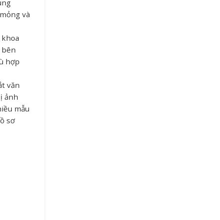
ung
t mỏng và
h khoa
ừ bên
hù hợp
ắt văn
ị ảnh
nhiều mẫu
hồ sơ