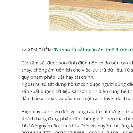
>> XEM THÊM:
Tại sao tủ sắt quần áo 1m2 được ư
Các tấm sắt được sơn tĩnh điện nên có độ bền cao 
cháy, chống ẩm tiện ích cho việc lưu trữ dữ liệu. Tủ
quy phạm pháp luật hay tài chính.
Ngoài ra, tủ sắt đựng hồ sơ còn được người dùng đặ
sản xuất được chất liệu sắt sơn tĩnh điện cùng hệ 
đảm bảo an toàn và bảo mật một cách tuyệt đối tron
Hiện nay có nhiều đơn vị cung cấp tủ sắt đựng hồ sơ c
Khách hàng đang phân vân không biết nên lựa chọn 
16-18 Nguyễn Bồ, Hà Nội – Đơn vị chuyên thi công lắp 
0934.534.777 – 0973.37.5668 – 0932.317.198 – 094