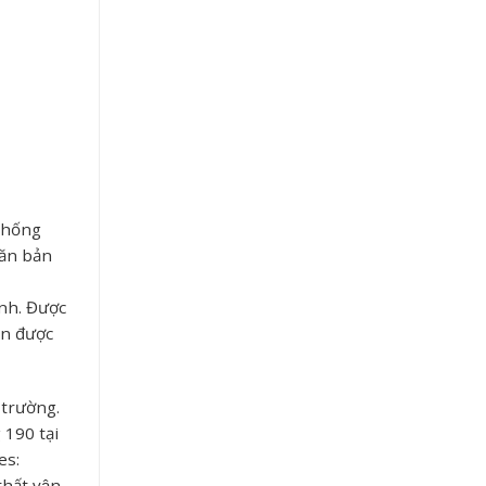
 chống
văn bản
ình. Được
ôn được
 trường.
 190 tại
es:
thất,vận