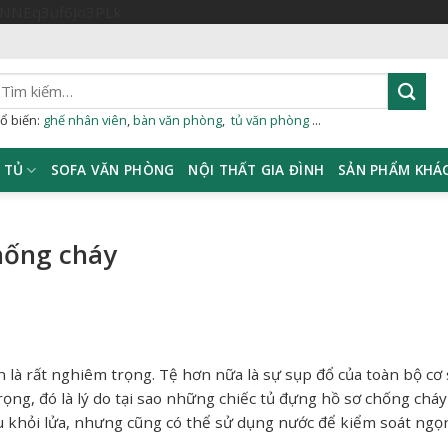
Skip
sNNEq3uf6Jo3PLk
to
content
ìm
iếm:
ổ biến:
ghế nhân viên
,
bàn văn phòng
,
tủ văn phòng
...
TỦ
SOFA VĂN PHÒNG
NỘI THẤT GIA ĐÌNH
SẢN PHẨM KHÁ
hống cháy
n là rất nghiêm trọng. Tệ hơn nữa là sự sụp đổ của toàn bộ cơ
trọng, đó là lý do tại sao những chiếc tủ đựng hồ sơ chống chá
ệu khỏi lửa, nhưng cũng có thể sử dụng nước để kiểm soát ngọn