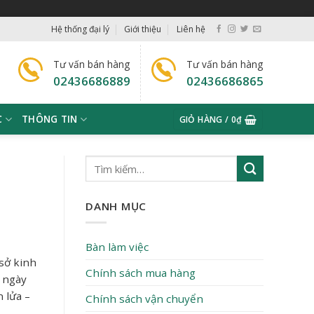
Hệ thống đại lý
Giới thiệu
Liên hệ
Tư vấn bán hàng
Tư vấn bán hàng
02436686889
02436686865
C
THÔNG TIN
GIỎ HÀNG /
0
₫
DANH MỤC
Bàn làm việc
 sở kinh
Chính sách mua hàng
y ngày
 lửa –
Chính sách vận chuyển