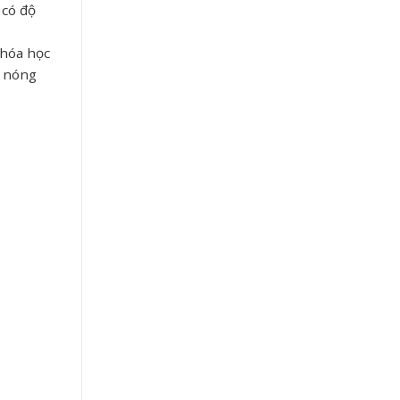
 có độ
 hóa học
ó nóng