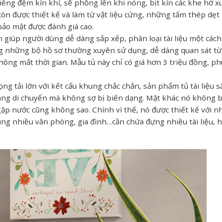
iếng đệm kín khí, sẽ phồng lên khi nóng, bịt kín các khe hở x
òn được thiết kế và làm từ vật liệu cứng, những tấm thép dẹ
bảo mật được đánh giá cao.
 giúp người dùng dễ dàng sắp xếp, phân loại tài liệu một các
ng những bộ hồ sơ thường xuyên sử dụng, dễ dàng quan sát t
không mất thời gian. Mẫu tủ này chỉ có giá hơn 3 triệu đồng, p
g tải lớn với kết cấu khung chắc chắn, sản phẩm tủ tài liệu s
 dàng di chuyển mà không sợ bị biến dạng. Mặt khác nó không b
gặp nước cũng không sao. Chính vì thế, nó được thiết kế với 
ng nhiều văn phòng, gia đình…cần chứa đựng nhiều tài liệu, 