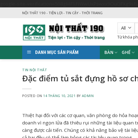
google-site-verification=508gMF1FIWwUxPswxx9OuQFXg9sf
NỘI THẤT 190 - TIỆN LỢI - TIN CẬY - THỜI TRANG
T
k
Từ khóa ph
BÀN
GHẾ
DANH MỤC SẢN PHẨM
TIN NỘI THẤT
Đặc điểm tủ sắt đựng hồ sơ c
POSTED ON
14 THÁNG 10, 2021
BY
ADMIN
Thiệt hại đối với các cơ quan, văn phòng do hỏa hoạ
doanh vì ngọn lửa đã thiêu rụi những tài liệu quan 
càng được cải tiến. Chúng có khả năng bảo vệ tài li
cả hai đều có thể làm hỏng các tài liệu quan trọng.