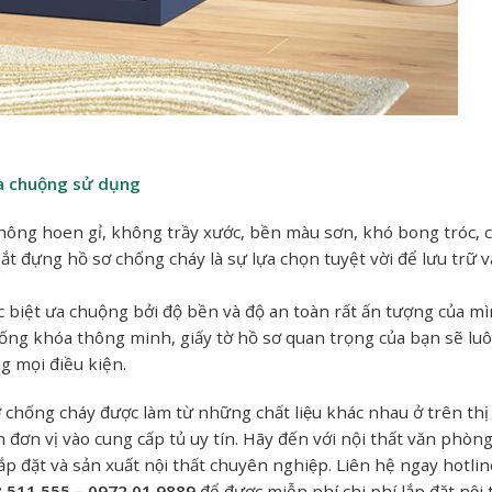
a chuộng sử dụng
không hoen gỉ, không trầy xước, bền màu sơn, khó bong tróc,
 sắt đựng hồ sơ chống cháy là sự lựa chọn tuyệt vời để lưu trữ 
c biệt ưa chuộng bởi độ bền và độ an toàn rất ấn tượng của m
thống khóa thông minh, giấy tờ hồ sơ quan trọng của bạn sẽ lu
g mọi điều kiện.
hống cháy được làm từ những chất liệu khác nhau ở trên thị
đơn vị vào cung cấp tủ uy tín. Hãy đến với nội thất văn phòng
đặt và sản xuất nội thất chuyên nghiệp. Liên hệ ngay hotlin
8.511.555 – 0972.01.9889
để được miễn phí chi phí lắp đặt nội 