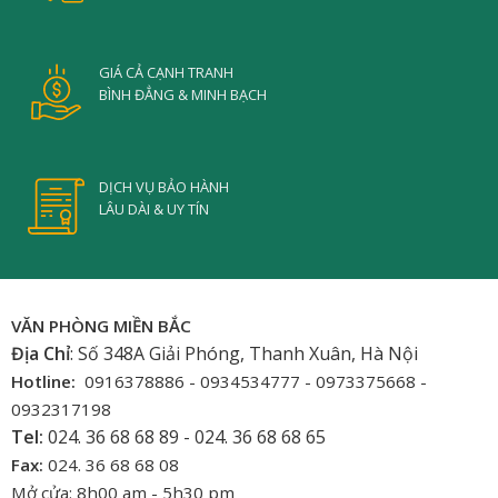
GIÁ CẢ CẠNH TRANH
BÌNH ĐẲNG & MINH BẠCH
DỊCH VỤ BẢO HÀNH
LÂU DÀI & UY TÍN
VĂN PHÒNG MIỀN BẮC
Địa Chỉ
: Số 348A Giải Phóng, Thanh Xuân, Hà Nội
Hotline:
0916378886 - 0934534777 - 0973375668 -
0932317198
Tel:
024. 36 68 68 89 - 024. 36 68 68 65
Fax:
024. 36 68 68 08
Mở cửa: 8h00 am - 5h30 pm