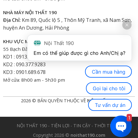
NHÀ MÁY NỘI THẤT 190
Địa Chỉ:
Km 89, Quốc lộ 5 , Thôn Mỹ Tranh, xã Nam Sơn,
huyện An Dương, Hải Phòng
KHU VỰC MIỀN NAM
Nội Thất 190
55 Bạch Đằng, Phường 15, Bình Thạnh-HCM
Em có thể giúp được gì cho Anh/Chị ạ? 
KD1 : 0913.922.926
KD2 : 090.377.9283
Cần mua hàng
KD3 : 0901.689.678
Mở cửa: 8h00 am - 5h30 pm
Gọi lại cho tôi
2026 © BẢN QUYỀN THUỘC VỀ
NỘI THẤT 190
Tư vấn dự án
1
NỘI THẤT 190 - TIỆN LỢI - TIN CẬY - THỜI TRANG
Copyright 2026 ©
noithat190.com