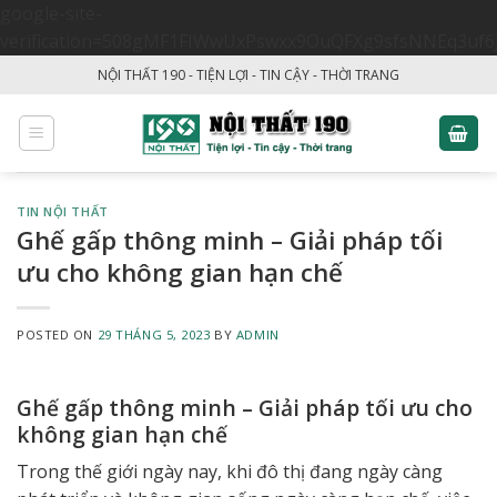
google-site-
verification=508gMF1FIWwUxPswxx9OuQFXg9sfsNNEq3uf6
Skip
NỘI THẤT 190 - TIỆN LỢI - TIN CẬY - THỜI TRANG
to
content
TIN NỘI THẤT
Ghế gấp thông minh – Giải pháp tối
ưu cho không gian hạn chế
POSTED ON
29 THÁNG 5, 2023
BY
ADMIN
Ghế gấp thông minh – Giải pháp tối ưu cho
không gian hạn chế
Trong thế giới ngày nay, khi đô thị đang ngày càng