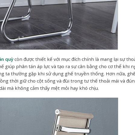
ân quỳ
còn được thiết kế với mục đích chính là mang lại sự tho
ế giúp phân tán áp lực và tạo ra sự cân bằng cho cơ thể khi n
ng ta thường gặp khi sử dụng ghế truyền thống. Hơn nữa, ghế
g thời giữ cho cột sống và đùi trong tư thế thoải mái và đúng 
 dài mà không cảm thấy mệt mỏi hay khó chịu.