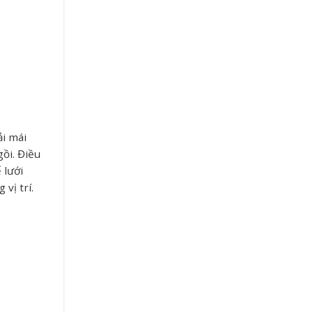
ải mái
gồi. Điều
 lưới
vị trí.