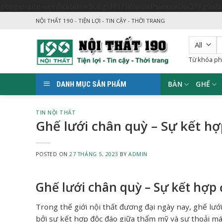
google-site-verification=508gMF1FIWwUxPswxx9OuQFXg9sf
NỘI THẤT 190 - TIỆN LỢI - TIN CẬY - THỜI TRANG
T
k
Từ khóa ph
BÀN
GHẾ
DANH MỤC SẢN PHẨM
TIN NỘI THẤT
Ghế lưới chân quỳ – Sự kết h
POSTED ON
27 THÁNG 5, 2023
BY
ADMIN
Ghế lưới chân quỳ – Sự kết hợp
Trong thế giới nội thất đương đại ngày nay, ghế l
bởi sự kết hợp độc đáo giữa thẩm mỹ và sự thoải mái.