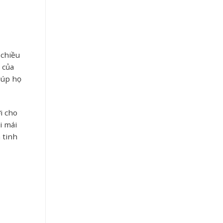
 chiều
 của
iúp họ
i cho
i mái
 tinh