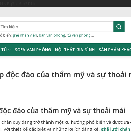
Skip
sNNEq3uf6Jo3PLk
to
content
ìm
iếm:
ổ biến:
ghế nhân viên
,
bàn văn phòng
,
tủ văn phòng
...
TỦ
SOFA VĂN PHÒNG
NỘI THẤT GIA ĐÌNH
SẢN PHẨM KHÁ
ợp độc đáo của thẩm mỹ và sự thoải 
 độc đáo của thẩm mỹ và sự thoải mái
ưới chân quỳ đang trở thành một xu hướng phổ biến và được ưa
 Với thiết kế đặc biệt và những lợi ích đáng kể,
ghế lưới chân