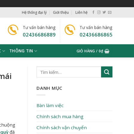
Hệ thống đại lý
Giới thiệu
Liên hệ
Tư vấn bán hàng
Tư vấn bán hàng
02436686889
02436686865
C
THÔNG TIN
GIỎ HÀNG /
0
₫
mái
DANH MỤC
Bàn làm việc
Chính sách mua hàng
 chuộng
Chính sách vận chuyển
 quỳ
đã