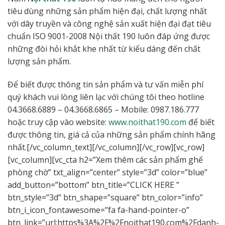
tiêu dùng những sản phẩm hiện đại, chất lượng nhất
với dây truyền và công nghệ sản xuất hiện đại đạt tiêu
chuẩn ISO 9001-2008 Nội thất 190 luôn đáp ứng được
những đòi hỏi khắt khe nhất từ kiểu dáng đến chất
lượng sản phẩm.
Để biết được thông tin sản phẩm và tư vấn miễn phí
quý khách vui lòng liên lạc với chúng tôi theo hotline
04.3668.6889 – 04.3668.6865 – Mobile: 0987.186.777
hoặc truy cập vào website:
www.noithat190.com
để biết
được thông tin, giá cả của những sản phẩm chính hãng
nhất.[/vc_column_text][/vc_column][/vc_row][vc_row]
[vc_column][vc_cta h2=”Xem thêm các sản phẩm ghế
phòng chờ” txt_align=”center” style=”3d” color=”blue”
add_button=”bottom” btn_title=”CLICK HERE ”
btn_style=”3d” btn_shape=”square” btn_color=”info”
btn_i_icon_fontawesome=”fa fa-hand-pointer-o”
btn_link=”url:https%3A%2F%2Fnoithat190.com%2Fdanh-