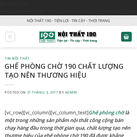
google-site-
verification=508gMF1FIWwUxPswxx9OuQFXg9sfsNNEq3uf6
Skip
NỘI THẤT 190 - TIỆN LỢI - TIN CẬY - THỜI TRANG
to
content
TIN NỘI THẤT
GHẾ PHÒNG CHỜ 190 CHẤT LƯỢNG
TẠO NÊN THƯƠNG HIỆU
POSTED ON
31 THÁNG 3, 2017
BY
ADMIN
[vc_row][vc_column][vc_column_text]
Ghế phòng chờ
là
một trong những sản phẩm nội thất công cộng bán
chạy hàng đầu trong thời gian qua, chất lượng tạo nên
thương hiệu của ghế phòng chờ 190 đã được khẳng