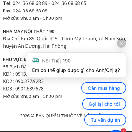
Tel:
024. 36 68 68 89 - 024. 36 68 68 65
Fax:
024. 36 68 68 08
Mở cửa: 8h00 am - 5h30 pm
NHÀ MÁY NỘI THẤT 190
Địa Chỉ:
Km 89, Quốc lộ 5 , Thôn Mỹ Tranh, xã Nam Sơn,
huyện An Dương, Hải Phòng
KHU VỰC MIỀN NAM
Nội Thất 190
55 Bạch Đằng, Phường 15, Bình Thạnh-HCM
Em có thể giúp được gì cho Anh/Chị ạ? 
KD1 : 0913.922.926
KD2 : 090.377.9283
Cần mua hàng
KD3 : 0901.689.678
Mở cửa: 8h00 am - 5h30 pm
Gọi lại cho tôi
2026 © BẢN QUYỀN THUỘC VỀ
NỘI THẤT 190
Tư vấn dự án