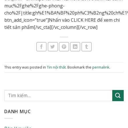
muc%2Fghe%2Fghe-phong-
cho%2F|title:gh%E1%BA%BF%20ph%C3%B2ng%20ch%E1%
btn_add_icon=”true”]Nhấn vào CLICK HERE để xem chi
tiết sản phẩm[/vc_cta][/vc_column][/vc_row]
This entry was posted in
Tin nội thất
. Bookmark the
permalink
.
DANH MỤC