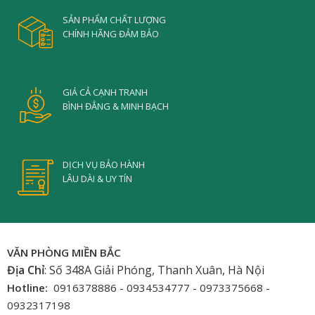
SẢN PHẨM CHẤT LƯỢNG
CHÍNH HÃNG ĐẢM BẢO
GIÁ CẢ CẠNH TRANH
BÌNH ĐẲNG & MINH BẠCH
DỊCH VỤ BẢO HÀNH
LÂU DÀI & UY TÍN
VĂN PHÒNG MIỀN BẮC
Địa Chỉ
: Số 348A Giải Phóng, Thanh Xuân, Hà Nội
Hotline:
0916378886 - 0934534777 - 0973375668 -
0932317198