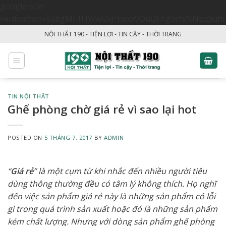
google-site-
verification=508gMF1FIWwUxPswxx9OuQFXg9sfsNNEq3uf6
Skip
NỘI THẤT 190 - TIỆN LỢI - TIN CẬY - THỜI TRANG
to
content
TIN NỘI THẤT
Ghế phòng chờ giá rẻ vì sao lại hot
POSTED ON
5 THÁNG 7, 2017
BY
ADMIN
“
Giá rẻ
” là một cụm từ khi nhắc đến nhiều người tiêu
dùng thông thường đều có tâm lý không thích. Họ nghĩ
đến việc sản phẩm giá rẻ này là những sản phẩm có lỗi
gì trong quá trình sản xuất hoặc đó là những sản phẩm
kém chất lượng. Nhưng với dòng sản phẩm ghế phòng