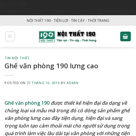
google-site-
verification=508gMF1FIWwUxPswxx9OuQFXg9sfsNNEq3uf6
Skip
NỘI THẤT 190 - TIỆN LỢI - TIN CẬY - THỜI TRANG
to
content
TIN NỘI THẤT
Ghế văn phòng 190 lưng cao
POSTED ON
27 THÁNG 10, 2016
BY
ADMIN
Ghế văn phòng 190
được thiết kế hiện đại đa dạng về
chủng loại và mẫu mã trong đó có dòng sản phẩm ghế
văn phòng lưng cao đầy tiện dụng, hiện đại và sang
trọng luôn tạo cảm thoải mái cho người sử dụng trong
quá trình làm việc lâu dài tại văn phòng với những tiện