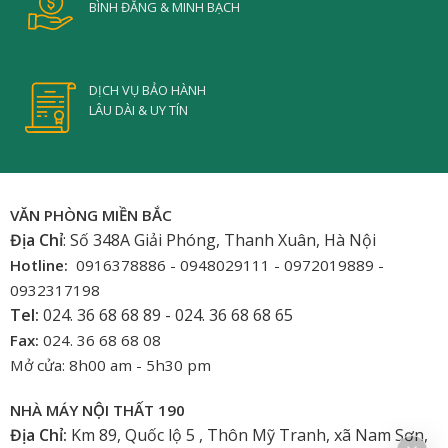
BÌNH ĐẲNG & MINH BẠCH
DỊCH VỤ BẢO HÀNH
LÂU DÀI & UY TÍN
VĂN PHÒNG MIỀN BẮC
Địa Chỉ
: Số 348A Giải Phóng, Thanh Xuân, Hà Nội
Hotline:
0916378886 - 0948029111 - 0972019889 -
0932317198
Tel:
024. 36 68 68 89 - 024. 36 68 68 65
Fax:
024. 36 68 68 08
Mở cửa: 8h00 am - 5h30 pm
NHÀ MÁY NỘI THẤT 190
Địa Chỉ:
Km 89, Quốc lộ 5 , Thôn Mỹ Tranh, xã Nam Sơn,