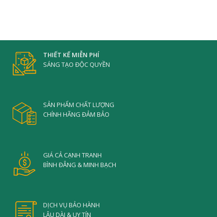
THIẾT KẾ MIỄN PHÍ
SÁNG TẠO ĐỘC QUYỀN
SẢN PHẨM CHẤT LƯỢNG
CHÍNH HÃNG ĐẢM BẢO
GIÁ CẢ CẠNH TRANH
BÌNH ĐẲNG & MINH BẠCH
DỊCH VỤ BẢO HÀNH
LÂU DÀI & UY TÍN