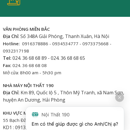
VĂN PHÒNG MIỀN BẮC
Địa Chỉ
: Số 348A Giải Phóng, Thanh Xuân, Hà Nội
Hotline:
0916378886 - 0934534777 - 0973375668 -
0932317198
Tel:
024. 36 68 68 89 - 024. 36 68 68 65
Fax:
024. 36 68 68 08
Mở cửa: 8h00 am - 5h30 pm
NHÀ MÁY NỘI THẤT 190
Địa Chỉ:
Km 89, Quốc lộ 5 , Thôn Mỹ Tranh, xã Nam Sơn,
huyện An Dương, Hải Phòng
KHU VỰC MIỀN NAM
Nội Thất 190
55 Bạch Đằng, Phường 15, Bình Thạnh-HCM
Em có thể giúp được gì cho Anh/Chị ạ? 
KD1 : 0913.922.926