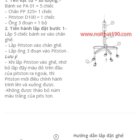
1. Tên vật tư – số lượng:
–
Bánh xe PA 01 = 5 chiếc
– Chân PP 325= 1 chiếc
– Pitston D100 = 1 chiếc
– Ống 3 đoạn = 1 bộ
2. Tiến hành lắp đặt bước 1
–
Lắp 5 chiếc bánh xe vào chân
ghế.
– Lắp Pitston vào chân ghế.
– Lắp ống 3 đoạn vào Pitston .
Lưu ý
:
– Khi lắp Pitston vào ghế, nhớ
bỏ lắp đậy màu đỏ trên đầu
của pitston ra ngoài, thì
Pitston mới điều chỉnh hành
trình lên và xuống được.
-Không được tháo bỏ núm
màu trắng của pits ton.
Hướng dẫn lắp đặt ghế