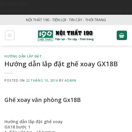
google-site-
verification=508gMF1FIWwUxPswxx9OuQFXg9sfsNNEq3uf6
Skip
NỘI THẤT 190 - TIỆN LỢI - TIN CẬY - THỜI TRANG
to
content
HƯỚNG DẪN LẮP ĐẶT
Hướng dẫn lắp đặt ghế xoay GX18B
POSTED ON
22 THÁNG 10, 2016
BY
ADMIN
Ghế xoay văn phòng Gx18B
Hướng dẫn lắp đặt ghế xoay
GX18 bước 1