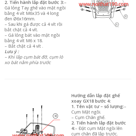
2. Tiến hành lắp đặt bước 3:
–
Gá lỏng Tay ghế vào mặt ngồi
bằng 4 vít M6x35 và 4 long
đen Ø6x16mm.
– Sau khi gá được cả 4 vít rồi
bắt chặt cả 4 vít.
– Gá lỏng bát vào mặt ngồi
bằng 4 vít M6 x 18.
– Bắt chặt cả 4 vít .
Lưu ý :
– Khi lắp cụm bát đỡ, cụm lò
xo bát nằm phía trước
Hướng dẫn lắp đặt ghế
xoay GX18 bước 4:
1. Tên vật tư – số lượng:
–
Cụm Mặt ngồi.
– Cụm Chân ghế.
2. Tiến hành lắp đặt bước
4:
– Đặt cụm Mặt ngồi lên
cụm chân đã lắp trước.