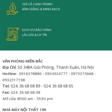
GIÁ CẢ CẠNH TRANH
BÌNH ĐẲNG & MINH BẠCH
DỊCH VỤ BẢO HÀNH
LÂU DÀI & UY TÍN
VĂN PHÒNG MIỀN BẮC
Địa Chỉ
: Số 348A Giải Phóng, Thanh Xuân, Hà Nội
Hotline:
0916378886 - 0934534777 - 0973375668 -
0932317198
Tel:
024. 36 68 68 89 - 024. 36 68 68 65
Fax:
024. 36 68 68 08
Mở cửa: 8h00 am - 5h30 pm
NHÀ MÁY NỘI THẤT 190