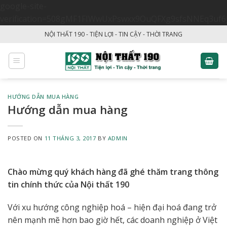
google-site-
verification=508gMF1FIWwUxPswxx9OuQFXg9sfsNNEq3uf6
Skip
NỘI THẤT 190 - TIỆN LỢI - TIN CẬY - THỜI TRANG
to
content
HƯỚNG DẪN MUA HÀNG
Hướng dẫn mua hàng
POSTED ON
11 THÁNG 3, 2017
BY
ADMIN
Chào mừng quý khách hàng đã ghé thăm trang thông
tin chính thức của Nội thất 190
Với xu hướng công nghiệp hoá – hiện đại hoá đang trở
nên mạnh mẽ hơn bao giờ hết, các doanh nghiệp ở Việt