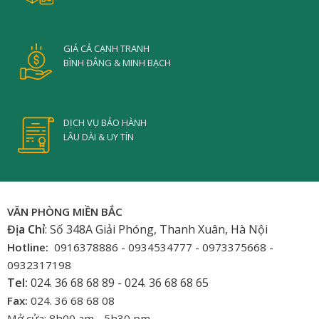
GIÁ CẢ CẠNH TRANH
BÌNH ĐẲNG & MINH BẠCH
DỊCH VỤ BẢO HÀNH
LÂU DÀI & UY TÍN
VĂN PHÒNG MIỀN BẮC
Địa Chỉ
: Số 348A Giải Phóng, Thanh Xuân, Hà Nội
Hotline:
0916378886 - 0934534777 - 0973375668 -
0932317198
Tel:
024. 36 68 68 89 - 024. 36 68 68 65
Fax:
024. 36 68 68 08
Mở cửa: 8h00 am - 5h30 pm