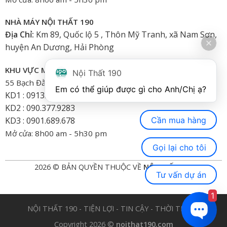
NHÀ MÁY NỘI THẤT 190
Địa Chỉ:
Km 89, Quốc lộ 5 , Thôn Mỹ Tranh, xã Nam Sơn,
huyện An Dương, Hải Phòng
KHU VỰC MIỀN NAM
Nội Thất 190
55 Bạch Đằng, Phường 15, Bình Thạnh-HCM
Em có thể giúp được gì cho Anh/Chị ạ? 
KD1 : 0913.922.926
KD2 : 090.377.9283
Cần mua hàng
KD3 : 0901.689.678
Mở cửa: 8h00 am - 5h30 pm
Gọi lại cho tôi
2026 © BẢN QUYỀN THUỘC VỀ
NỘI THẤT 190
Tư vấn dự án
1
NỘI THẤT 190 - TIỆN LỢI - TIN CẬY - THỜI TRANG
Copyright 2026 ©
noithat190.com