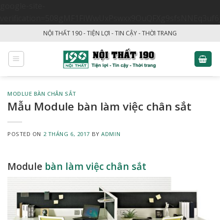
google-site-
verification=508gMF1FIWwUxPswxx9OuQFXg9sfsNNEq3uf6
Skip
NỘI THẤT 190 - TIỆN LỢI - TIN CẬY - THỜI TRANG
to
content
MODLUE BÀN CHÂN SẮT
Mẫu Module bàn làm việc chân sắt
POSTED ON
2 THÁNG 6, 2017
BY
ADMIN
Module
bàn làm việc chân sắt