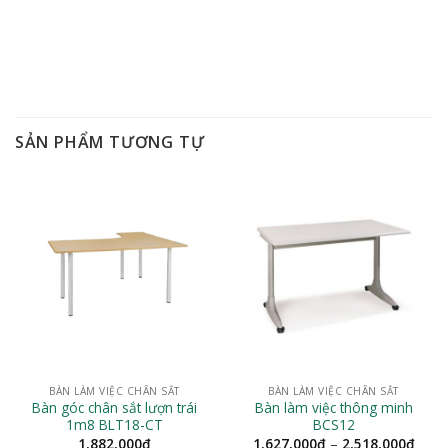
SẢN PHẨM TƯƠNG TỰ
BÀN LÀM VIỆC CHÂN SẮT
BÀN LÀM VIỆC CHÂN SẮT
Bàn góc chân sắt lượn trái
Bàn làm việc thông minh
1m8 BLT18-CT
BCS12
Khoả
1,882,000
₫
1,627,000
₫
–
2,518,000
₫