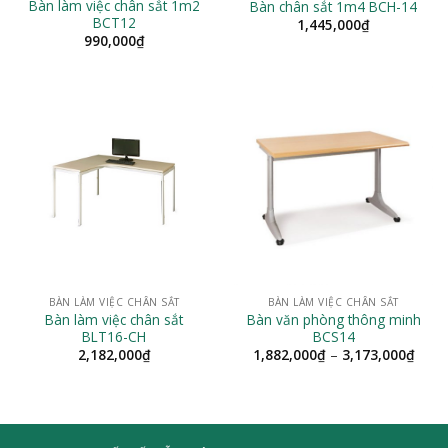
Bàn làm việc chân sắt 1m2
Bàn chân sắt 1m4 BCH-14
BCT12
1,445,000
₫
990,000
₫
BÀN LÀM VIỆC CHÂN SẮT
BÀN LÀM VIỆC CHÂN SẮT
Bàn làm việc chân sắt
Bàn văn phòng thông minh
BLT16-CH
BCS14
Khoả
2,182,000
₫
1,882,000
₫
–
3,173,000
₫
giá:
từ
1,88
đến
3,17