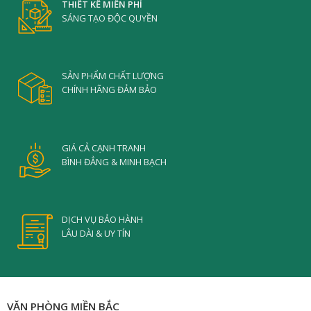
THIẾT KẾ MIỄN PHÍ
SÁNG TẠO ĐỘC QUYỀN
SẢN PHẨM CHẤT LƯỢNG
CHÍNH HÃNG ĐẢM BẢO
GIÁ CẢ CẠNH TRANH
BÌNH ĐẲNG & MINH BẠCH
DỊCH VỤ BẢO HÀNH
LÂU DÀI & UY TÍN
VĂN PHÒNG MIỀN BẮC