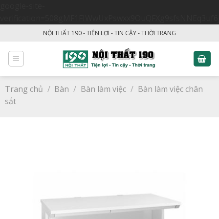
google-site-
verification=508gMF1FIWwUxPswxx9OuQFXg9sfsNNEq3uf6
Skip
NỘI THẤT 190 - TIỆN LỢI - TIN CẬY - THỜI TRANG
to
content
Trang chủ
/
Bàn
/
Bàn làm việc
/
Bàn làm việc chân
sắt