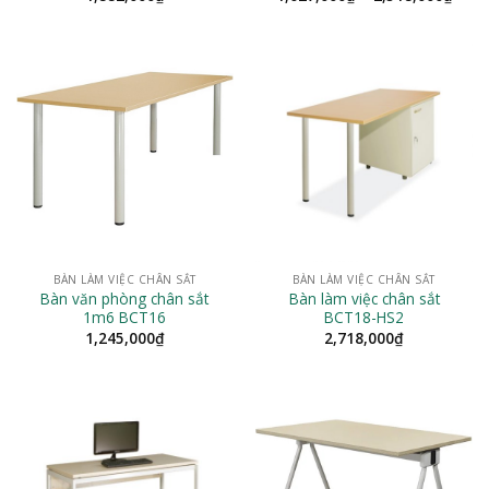
giá:
từ
1,62
đến
2,51
BÀN LÀM VIỆC CHÂN SẮT
BÀN LÀM VIỆC CHÂN SẮT
Bàn văn phòng chân sắt
Bàn làm việc chân sắt
1m6 BCT16
BCT18-HS2
1,245,000
₫
2,718,000
₫