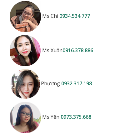
Ms Chi
0934.534.777
Ms Xuân
0916.378.886
Phương
0932.317.198
Ms Yến
0973.375.668