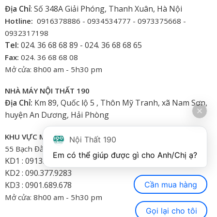
Địa Chỉ
: Số 348A Giải Phóng, Thanh Xuân, Hà Nội
Hotline:
0916378886 - 0934534777 - 0973375668 -
0932317198
Tel:
024. 36 68 68 89 - 024. 36 68 68 65
Fax:
024. 36 68 68 08
Mở cửa: 8h00 am - 5h30 pm
NHÀ MÁY NỘI THẤT 190
Địa Chỉ:
Km 89, Quốc lộ 5 , Thôn Mỹ Tranh, xã Nam Sơn,
huyện An Dương, Hải Phòng
KHU VỰC MIỀN NAM
Nội Thất 190
55 Bạch Đằng, Phường 15, Bình Thạnh-HCM
Em có thể giúp được gì cho Anh/Chị ạ? 
KD1 : 0913.922.926
KD2 : 090.377.9283
Cần mua hàng
KD3 : 0901.689.678
Mở cửa: 8h00 am - 5h30 pm
Gọi lại cho tôi