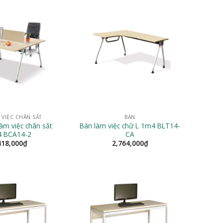
 VIỆC CHÂN SẮT
BÀN
àm việc chân sắt
Bàn làm việc chữ L 1m4 BLT14-
 BCA14-2
CA
418,000
₫
2,764,000
₫