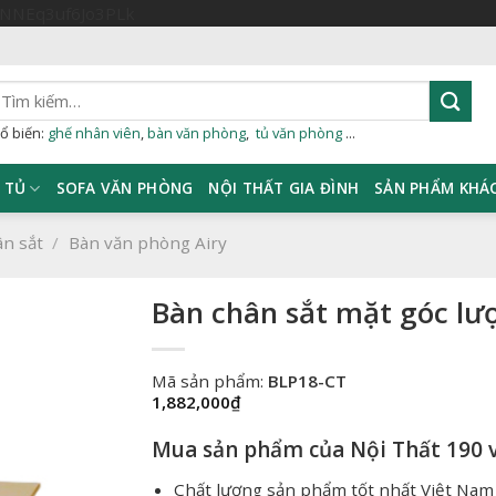
Skip
sNNEq3uf6Jo3PLk
to
content
ìm
iếm:
ổ biến:
ghế nhân viên
,
bàn văn phòng
,
tủ văn phòng
...
TỦ
SOFA VĂN PHÒNG
NỘI THẤT GIA ĐÌNH
SẢN PHẨM KHÁ
ân sắt
/
Bàn văn phòng Airy
Bàn chân sắt mặt góc l
Mã sản phẩm:
BLP18-CT
1,882,000
₫
Mua sản phẩm của Nội Thất 190 v
Chất lượng sản phẩm tốt nhất Việt Nam