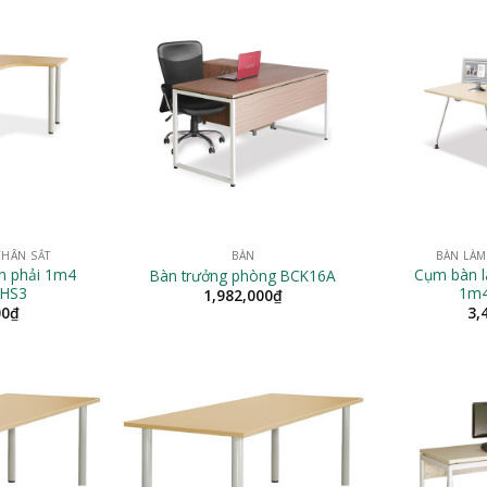
CHÂN SẮT
BÀN
BÀN LÀM
ợn phải 1m4
Cụm bàn l
Bàn trưởng phòng BCK16A
-HS3
1m4
1,982,000
₫
00
₫
3,