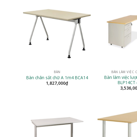
BÀN
BÀN LÀM VIỆC 
Bàn làm việc lư
Bàn chân sắt chữ A 1m4 BCA14
BLP14CT
1,827,000
₫
3,536,0