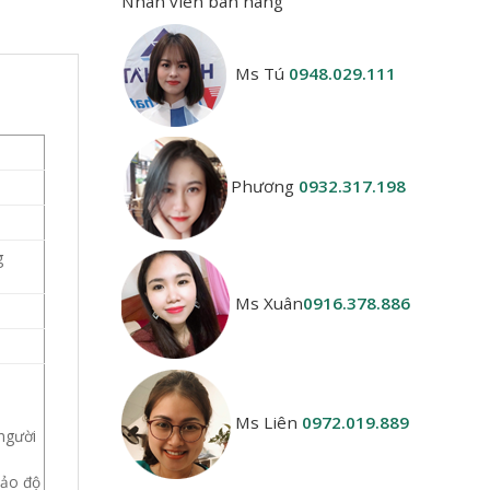
Nhân viên bán hàng
Ms Tú
0948.029.111
Phương
0932.317.198
g
Ms Xuân
0916.378.886
Ms Liên
0972.019.889
 người
bảo độ