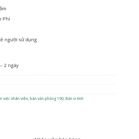
hẩm
n Phí
oẻ người sử dụng
 – 2 ngày
m việc nhân viên
,
bàn văn phòng 190
,
Bàn vi tính