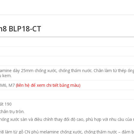
m8 BLP18-CT
amine dày 25mm chống xước, chống thấm nước. Chân làm từ thép ốn
u kem.
, M6, M7
(liên hệ để xem chi tiết bảng màu)
ất 190
hân trụ tròn.
chống xước sàn và điều chỉnh thay đổi độ cao, phù hợp với nhu cầu của
1m8 làm từ gỗ CN phủ melamine chống xước, chống thấm nước – đảm 