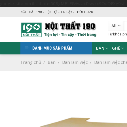
google-site-verification=508gMF1FIWwUxPswxx9OuQFXg9sf
NỘI THẤT 190 - TIỆN LỢI - TIN CẬY - THỜI TRANG
T
k
Từ khóa ph
BÀN
GHẾ
DANH MỤC SẢN PHẨM
Trang chủ
/
Bàn
/
Bàn làm việc
/
Bàn làm việc ch