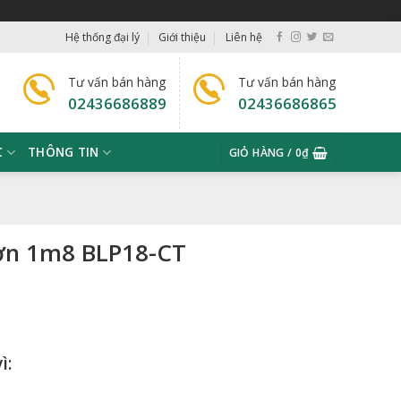
Hệ thống đại lý
Giới thiệu
Liên hệ
Tư vấn bán hàng
Tư vấn bán hàng
02436686889
02436686865
C
THÔNG TIN
GIỎ HÀNG /
0
₫
ượn 1m8 BLP18-CT
ì: