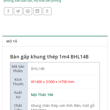
phòng
,
bàn đào tạo
,
nội thất văn phòng
MÔ TẢ
Bàn gấp khung thép 1m4 BHL14B
Mã Sản
BHL14B
Phẩm
Kích
W1400 x D500 x H750 mm
Thước
Xuất
Nội Thất 190
Xứ
Chất
Khung chân thép sơn tĩnh điện, mặt gỗ
Liệu
Melamine