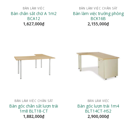
BÀN LÀM VIỆC
BÀN LÀM VIỆC CHÂN SẮT
Bàn chân sắt chữ A 1m2
Bàn làm việc trưởng phòng
BCA12
BCK16B
1,627,000
₫
2,155,000
₫
BÀN LÀM VIỆC CHÂN SẮT
BÀN LÀM VIỆC
Bàn góc chân sắt lượn trái
Bàn góc lượn trái 1m4
1m8 BLT18-CT
BLT14CT-HS2
1,882,000
₫
2,900,000
₫