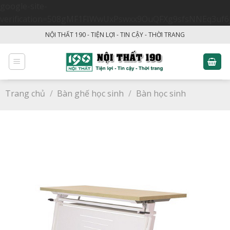
google-site-
verification=508gMF1FIWwUxPswxx9OuQFXg9sfsNNEq3uf6
Skip
NỘI THẤT 190 - TIỆN LỢI - TIN CẬY - THỜI TRANG
to
content
Trang chủ
/
Bàn ghế học sinh
/
Bàn học sinh