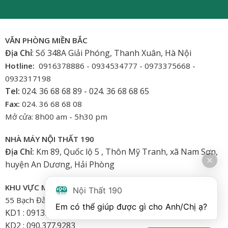
VĂN PHÒNG MIỀN BẮC
Địa Chỉ
: Số 348A Giải Phóng, Thanh Xuân, Hà Nội
Hotline:
0916378886 - 0934534777 - 0973375668 -
0932317198
Tel:
024. 36 68 68 89 - 024. 36 68 68 65
Fax:
024. 36 68 68 08
Mở cửa: 8h00 am - 5h30 pm
NHÀ MÁY NỘI THẤT 190
Địa Chỉ:
Km 89, Quốc lộ 5 , Thôn Mỹ Tranh, xã Nam Sơn,
huyện An Dương, Hải Phòng
KHU VỰC MIỀN NAM
Nội Thất 190
55 Bạch Đằng, Phường 15, Bình Thạnh-HCM
Em có thể giúp được gì cho Anh/Chị ạ? 
KD1 : 0913.922.926
KD2 : 090.377.9283