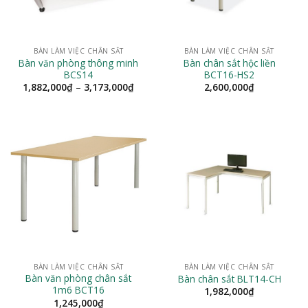
BÀN LÀM VIỆC CHÂN SẮT
BÀN LÀM VIỆC CHÂN SẮT
Bàn văn phòng thông minh
Bàn chân sắt hộc liền
BCS14
BCT16-HS2
Khoảng
1,882,000
₫
–
3,173,000
₫
2,600,000
₫
giá:
từ
1,882,000₫
đến
3,173,000₫
BÀN LÀM VIỆC CHÂN SẮT
BÀN LÀM VIỆC CHÂN SẮT
Bàn văn phòng chân sắt
Bàn chân sắt BLT14-CH
1m6 BCT16
1,982,000
₫
1,245,000
₫