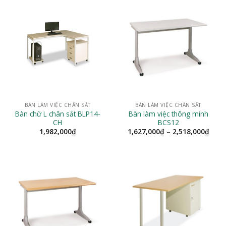
BÀN LÀM VIỆC CHÂN SẮT
BÀN LÀM VIỆC CHÂN SẮT
Bàn chữ L chân sắt BLP14-
Bàn làm việc thông minh
CH
BCS12
Khoả
1,982,000
₫
1,627,000
₫
–
2,518,000
₫
giá:
từ
1,62
đến
2,51