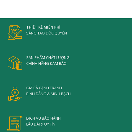
THIẾT KẾ MIỄN PHÍ
SÁNG TẠO ĐỘC QUYỀN
SẢN PHẨM CHẤT LƯỢNG
CHÍNH HÃNG ĐẢM BẢO
GIÁ CẢ CẠNH TRANH
BÌNH ĐẲNG & MINH BẠCH
DỊCH VỤ BẢO HÀNH
LÂU DÀI & UY TÍN