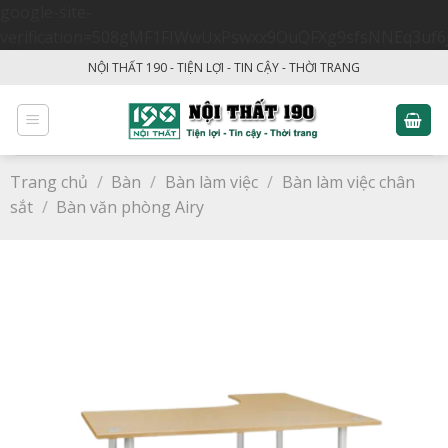
google-site-
verification=508gMF1FIWwUxPswxx9OuQFXg9sfsNNEq3uf6
Skip
NỘI THẤT 190 - TIỆN LỢI - TIN CẬY - THỜI TRANG
to
content
Trang chủ
/
Bàn
/
Bàn làm việc
/
Bàn làm việc chân
sắt
/
Bàn văn phòng Airy