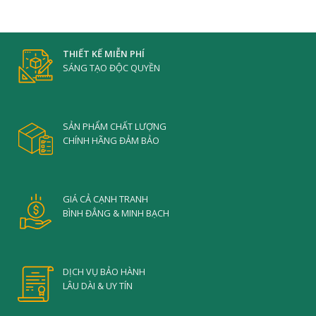
THIẾT KẾ MIỄN PHÍ
SÁNG TẠO ĐỘC QUYỀN
SẢN PHẨM CHẤT LƯỢNG
CHÍNH HÃNG ĐẢM BẢO
GIÁ CẢ CẠNH TRANH
BÌNH ĐẲNG & MINH BẠCH
DỊCH VỤ BẢO HÀNH
LÂU DÀI & UY TÍN