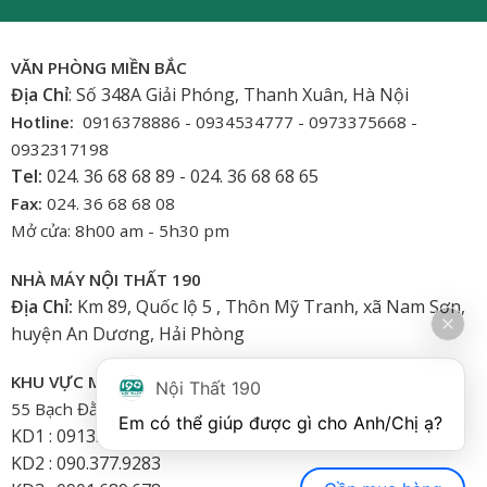
VĂN PHÒNG MIỀN BẮC
Địa Chỉ
: Số 348A Giải Phóng, Thanh Xuân, Hà Nội
Hotline:
0916378886 - 0934534777 - 0973375668 -
0932317198
Tel:
024. 36 68 68 89 - 024. 36 68 68 65
Fax:
024. 36 68 68 08
Mở cửa: 8h00 am - 5h30 pm
NHÀ MÁY NỘI THẤT 190
Địa Chỉ:
Km 89, Quốc lộ 5 , Thôn Mỹ Tranh, xã Nam Sơn,
huyện An Dương, Hải Phòng
KHU VỰC MIỀN NAM
Nội Thất 190
55 Bạch Đằng, Phường 15, Bình Thạnh-HCM
Em có thể giúp được gì cho Anh/Chị ạ? 
KD1 : 0913.922.926
KD2 : 090.377.9283