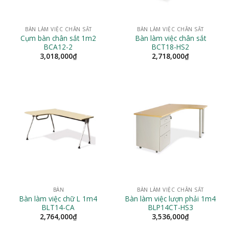
BÀN LÀM VIỆC CHÂN SẮT
BÀN LÀM VIỆC CHÂN SẮT
Cụm bàn chân sắt 1m2
Bàn làm việc chân sắt
BCA12-2
BCT18-HS2
3,018,000
₫
2,718,000
₫
BÀN
BÀN LÀM VIỆC CHÂN SẮT
Bàn làm việc chữ L 1m4
Bàn làm việc lượn phải 1m4
BLT14-CA
BLP14CT-HS3
2,764,000
₫
3,536,000
₫