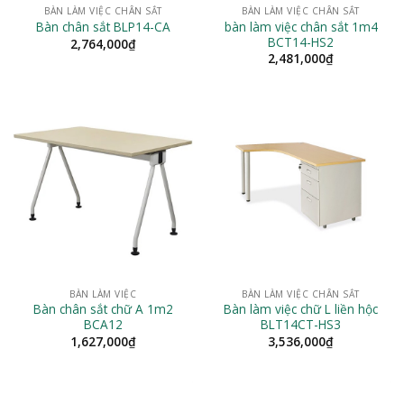
BÀN LÀM VIỆC CHÂN SẮT
BÀN LÀM VIỆC CHÂN SẮT
bàn làm việc chân sắt 1m4
Bàn chân sắt BLP14-CA
BCT14-HS2
2,764,000
₫
2,481,000
₫
BÀN LÀM VIỆC
BÀN LÀM VIỆC CHÂN SẮT
Bàn chân sắt chữ A 1m2
Bàn làm việc chữ L liền hộc
BCA12
BLT14CT-HS3
1,627,000
₫
3,536,000
₫