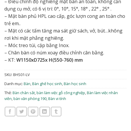
– Điều chỉnh độ nghiêng mặt bàn an toàn, không cần
dụng cụ mở, có 6 vị trí: 0°, 10°, 15°, 18° , 22° , 25° .
– Mặt bàn phủ HPL cao cấp, góc lượn cong an toàn cho
trẻ em..
– Mặt có các tấm tăng ma sát giữ sách, vở, bút…không
rơi khi mặt phẳng nghiêng.
– Móc treo túi, cặp bằng Inox.
– Chân bàn có núm xoay điều chỉnh cân bằng.
– KT:
W1150xD725x H(550-760) mm
SKU:
BHS01-LV
Danh mục:
Bàn
,
Bàn ghế học sinh
,
Bàn học sinh
Thẻ:
Bàn chân sắt
,
bàn làm việc gỗ công nghiệp
,
Bàn làm việc nhân
viên
,
bàn văn phòng 190
,
Bàn vi tính