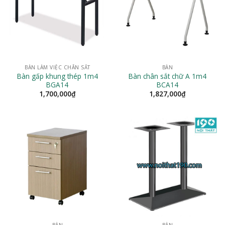
BÀN LÀM VIỆC CHÂN SẮT
BÀN
Bàn gấp khung thép 1m4
Bàn chân sắt chữ A 1m4
BGA14
BCA14
1,700,000
₫
1,827,000
₫
BÀN
BÀN