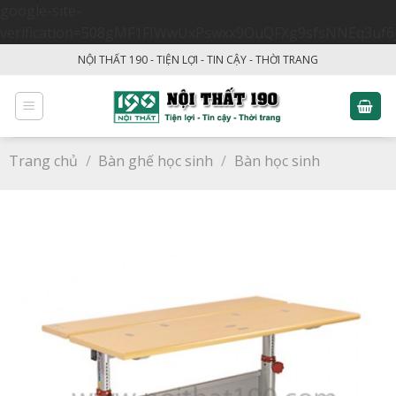
google-site-
verification=508gMF1FIWwUxPswxx9OuQFXg9sfsNNEq3uf6
Skip
NỘI THẤT 190 - TIỆN LỢI - TIN CẬY - THỜI TRANG
to
content
Trang chủ
/
Bàn ghế học sinh
/
Bàn học sinh