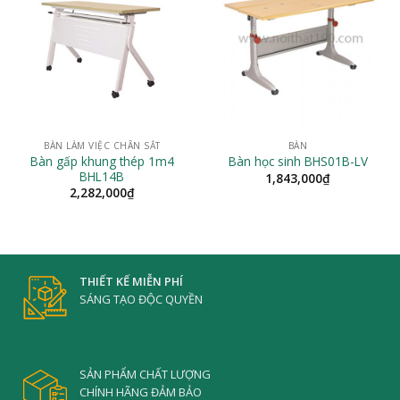
BÀN LÀM VIỆC CHÂN SẮT
BÀN
Bàn gấp khung thép 1m4
Bàn học sinh BHS01B-LV
BHL14B
1,843,000
₫
2,282,000
₫
THIẾT KẾ MIỄN PHÍ
SÁNG TẠO ĐỘC QUYỀN
SẢN PHẨM CHẤT LƯỢNG
CHÍNH HÃNG ĐẢM BẢO