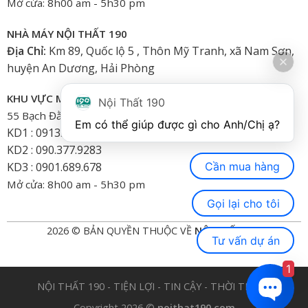
Mở cửa: 8h00 am - 5h30 pm
NHÀ MÁY NỘI THẤT 190
Địa Chỉ:
Km 89, Quốc lộ 5 , Thôn Mỹ Tranh, xã Nam Sơn,
huyện An Dương, Hải Phòng
KHU VỰC MIỀN NAM
Nội Thất 190
55 Bạch Đằng, Phường 15, Bình Thạnh-HCM
Em có thể giúp được gì cho Anh/Chị ạ? 
KD1 : 0913.922.926
KD2 : 090.377.9283
Cần mua hàng
KD3 : 0901.689.678
Mở cửa: 8h00 am - 5h30 pm
Gọi lại cho tôi
2026 © BẢN QUYỀN THUỘC VỀ
NỘI THẤT 190
Tư vấn dự án
1
NỘI THẤT 190 - TIỆN LỢI - TIN CẬY - THỜI TRANG
Copyright 2026 ©
noithat190.com