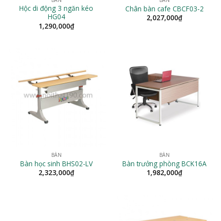
Hộc di động 3 ngăn kéo
Chân bàn cafe CBCF03-2
HG04
2,027,000
₫
1,290,000
₫
BÀN
BÀN
Bàn học sinh BHS02-LV
Bàn trưởng phòng BCK16A
2,323,000
₫
1,982,000
₫