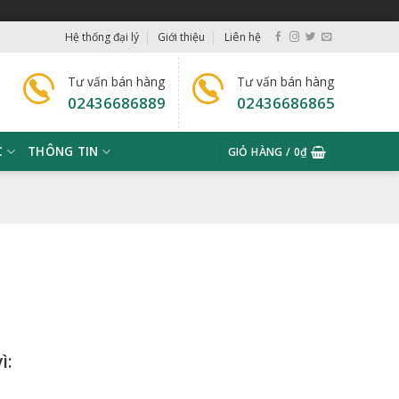
Hệ thống đại lý
Giới thiệu
Liên hệ
Tư vấn bán hàng
Tư vấn bán hàng
02436686889
02436686865
C
THÔNG TIN
GIỎ HÀNG /
0
₫
ì: