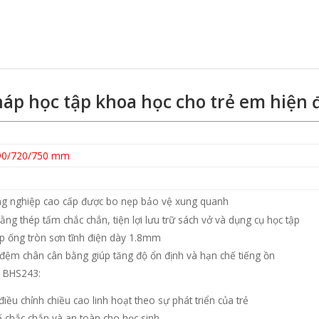
háp học tập khoa học cho trẻ em hiện 
90/720/750 mm
g nghiệp cao cấp được bo nẹp bảo vệ xung quanh
ằng thép tấm chắc chắn, tiện lợi lưu trữ sách vở và dụng cụ học tập
p ống tròn sơn tĩnh điện dày 1.8mm
đệm chân cân bằng giúp tăng độ ổn định và hạn chế tiếng ồn
a BHS243:
điều chỉnh chiều cao linh hoạt theo sự phát triển của trẻ
ế chắc chắn và an toàn cho học sinh