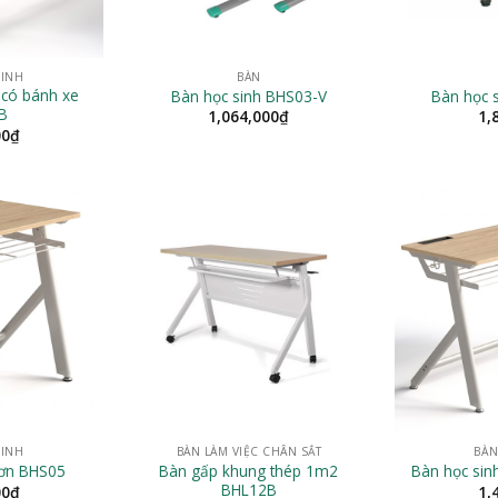
SINH
BÀN
 có bánh xe
Bàn học sinh BHS03-V
Bàn học 
B
1,064,000
₫
1,
00
₫
SINH
BÀN LÀM VIỆC CHÂN SẮT
BÀN
Bàn gấp khung thép 1m2
đơn BHS05
Bàn học si
BHL12B
00
₫
1,