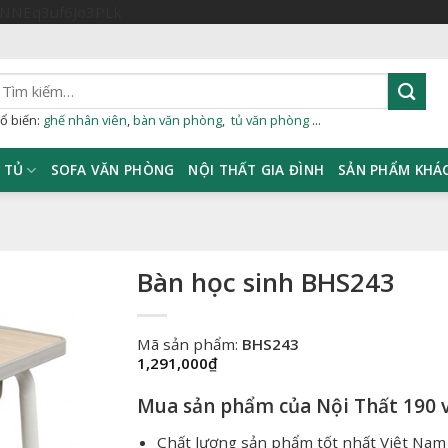
Skip
sNNEq3uf6Jo3PLk
to
content
ìm
iếm:
ổ biến:
ghế nhân viên
,
bàn văn phòng
,
tủ văn phòng
...
TỦ
SOFA VĂN PHÒNG
NỘI THẤT GIA ĐÌNH
SẢN PHẨM KHÁ
Bàn học sinh BHS243
Mã sản phẩm:
BHS243
1,291,000
₫
Mua sản phẩm của Nội Thất 190 v
Chất lượng sản phẩm tốt nhất Việt Nam