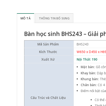
MÔ TẢ
THÔNG TIN BỔ SUNG
Bàn học sinh BHS243 – Giải p
Mã Sản Phẩm
BHS243
Kích Thước
W650 x D450 x H6
Xuất Xứ
Nội Thất 190
Mặt bàn:
Gỗ côn
Khay bàn:
Dập b
Khung bàn:
Thé
Chân bàn:
Có 4 
Điểm nổi bật củ
Cấu Trúc và Chất Liệu
Có thể 
Thiết k