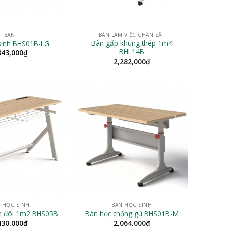
BÀN
BÀN LÀM VIỆC CHÂN SẮT
Bàn gấp khung thép 1m4
sinh BHS01B-LG
BHL14B
843,000
₫
2,282,000
₫
 HỌC SINH
BÀN HỌC SINH
nh đôi 1m2 BHS05B
Bàn học chống gù BHS01B-M
430,000
₫
2,064,000
₫