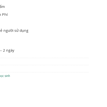
hẩm
n Phí
oẻ người sử dụng
 – 2 ngày
học sinh