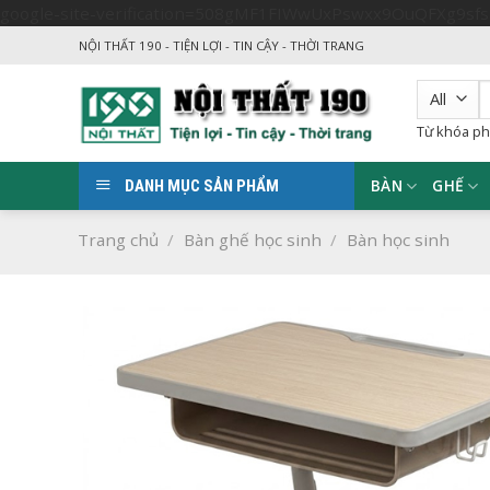
google-site-verification=508gMF1FIWwUxPswxx9OuQFXg9sf
NỘI THẤT 190 - TIỆN LỢI - TIN CẬY - THỜI TRANG
T
k
Từ khóa ph
BÀN
GHẾ
DANH MỤC SẢN PHẨM
Trang chủ
/
Bàn ghế học sinh
/
Bàn học sinh