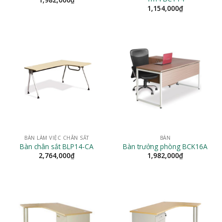
1,154,000
₫
BÀN LÀM VIỆC CHÂN SẮT
BÀN
Bàn chân sắt BLP14-CA
Bàn trưởng phòng BCK16A
2,764,000
₫
1,982,000
₫