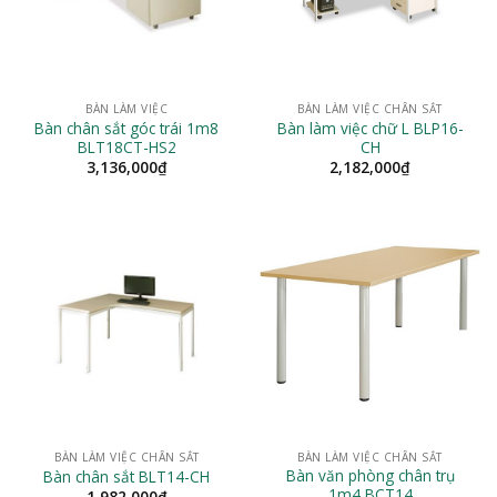
BÀN LÀM VIỆC
BÀN LÀM VIỆC CHÂN SẮT
Bàn chân sắt góc trái 1m8
Bàn làm việc chữ L BLP16-
BLT18CT-HS2
CH
3,136,000
₫
2,182,000
₫
BÀN LÀM VIỆC CHÂN SẮT
BÀN LÀM VIỆC CHÂN SẮT
Bàn văn phòng chân trụ
Bàn chân sắt BLT14-CH
1m4 BCT14
1,982,000
₫