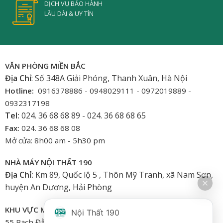
DỊCH VỤ BẢO HÀNH
LÂU DÀI & UY TÍN
VĂN PHÒNG MIỀN BẮC
Địa Chỉ
: Số 348A Giải Phóng, Thanh Xuân, Hà Nội
Hotline:
0916378886 - 0948029111 - 0972019889 -
0932317198
Tel:
024. 36 68 68 89 - 024. 36 68 68 65
Fax:
024. 36 68 68 08
Mở cửa: 8h00 am - 5h30 pm
NHÀ MÁY NỘI THẤT 190
Địa Chỉ:
Km 89, Quốc lộ 5 , Thôn Mỹ Tranh, xã Nam Sơn,
huyện An Dương, Hải Phòng
KHU VỰC MIỀN NAM
Nội Thất 190
55 Bạch Đằng, Phường 15, Bình Thạnh-HCM