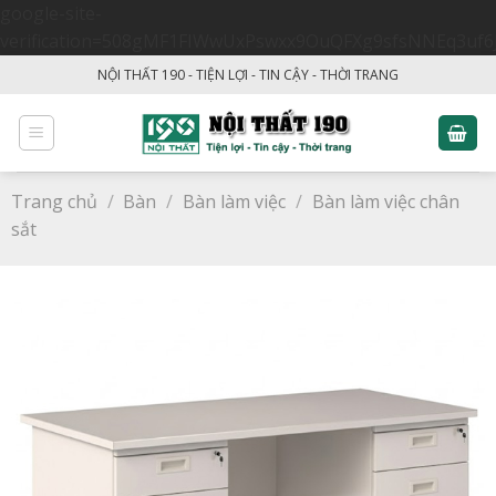
google-site-
verification=508gMF1FIWwUxPswxx9OuQFXg9sfsNNEq3uf6
Skip
NỘI THẤT 190 - TIỆN LỢI - TIN CẬY - THỜI TRANG
to
content
Trang chủ
/
Bàn
/
Bàn làm việc
/
Bàn làm việc chân
sắt