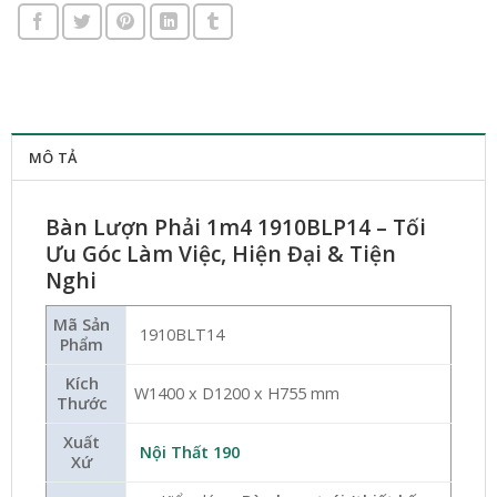
MÔ TẢ
Bàn Lượn Phải 1m4 1910BLP14 – Tối
Ưu Góc Làm Việc, Hiện Đại & Tiện
Nghi
Mã Sản
1910BLT14
Phẩm
Kích
W1400 x D1200 x H755 mm
Thước
Xuất
Nội Thất 190
Xứ