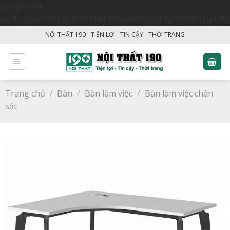
google-site-
verification=508gMF1FIWwUxPswxx9OuQFXg9sfsNNEq3uf6
Skip
NỘI THẤT 190 - TIỆN LỢI - TIN CẬY - THỜI TRANG
to
content
Trang chủ
/
Bàn
/
Bàn làm việc
/
Bàn làm việc chân
sắt