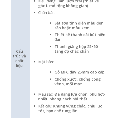
Kiểu dáng:
Bàn lượn trái (thiết kế
góc L mở rộng không gian)
Chân bàn:
Sắt sơn tĩnh điện màu đen
sần hoặc màu kem
Thiết kế thanh cài bút hiện
đại
Thanh giằng hộp 25×50
Cấu
tăng độ chắc chắn
trúc và
chất
Mặt bàn:
liệu
Gỗ MFC dày 25mm cao cấp
Chống xước, chống cong
vênh, mối mọt
Màu sắc:
Đa dạng lựa chọn, phù hợp
nhiều phong cách nội thất
Kết cấu:
Khung vững chắc, chịu lực
tốt, hạn chế rung lắc