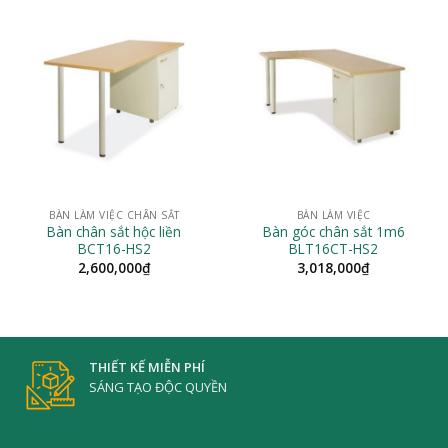
BÀN LÀM VIỆC CHÂN SẮT
BÀN LÀM VIỆC
Bàn chân sắt hộc liền
Bàn góc chân sắt 1m6
BCT16-HS2
BLT16CT-HS2
2,600,000
₫
3,018,000
₫
THIẾT KẾ MIỄN PHÍ
SÁNG TẠO ĐỘC QUYỀN