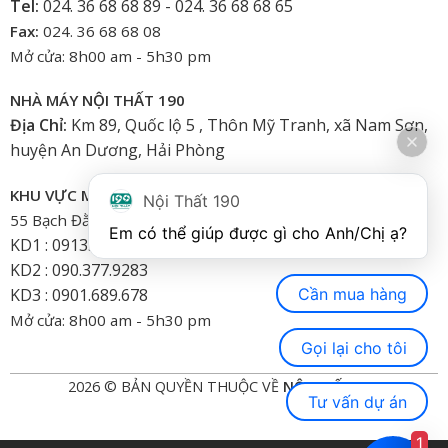
Tel:
024. 36 68 68 89 - 024. 36 68 68 65
Fax:
024. 36 68 68 08
Mở cửa: 8h00 am - 5h30 pm
NHÀ MÁY NỘI THẤT 190
Địa Chỉ:
Km 89, Quốc lộ 5 , Thôn Mỹ Tranh, xã Nam Sơn,
huyện An Dương, Hải Phòng
KHU VỰC MIỀN NAM
Nội Thất 190
55 Bạch Đằng, Phường 15, Bình Thạnh-HCM
Em có thể giúp được gì cho Anh/Chị ạ? 
KD1 : 0913.922.926
KD2 : 090.377.9283
Cần mua hàng
KD3 : 0901.689.678
Mở cửa: 8h00 am - 5h30 pm
Gọi lại cho tôi
2026 © BẢN QUYỀN THUỘC VỀ
NỘI THẤT 190
Tư vấn dự án
1