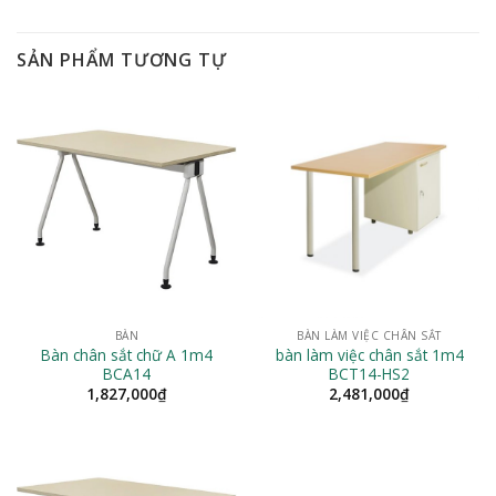
SẢN PHẨM TƯƠNG TỰ
BÀN
BÀN LÀM VIỆC CHÂN SẮT
Bàn chân sắt chữ A 1m4
bàn làm việc chân sắt 1m4
BCA14
BCT14-HS2
1,827,000
₫
2,481,000
₫