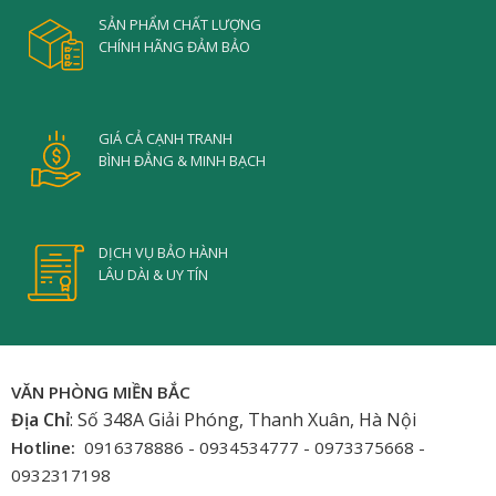
SẢN PHẨM CHẤT LƯỢNG
CHÍNH HÃNG ĐẢM BẢO
GIÁ CẢ CẠNH TRANH
BÌNH ĐẲNG & MINH BẠCH
DỊCH VỤ BẢO HÀNH
LÂU DÀI & UY TÍN
VĂN PHÒNG MIỀN BẮC
Địa Chỉ
: Số 348A Giải Phóng, Thanh Xuân, Hà Nội
Hotline:
0916378886 - 0934534777 - 0973375668 -
0932317198