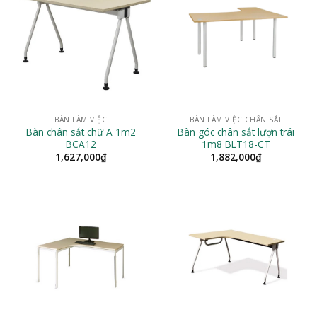
BÀN LÀM VIỆC
BÀN LÀM VIỆC CHÂN SẮT
Bàn chân sắt chữ A 1m2
Bàn góc chân sắt lượn trái
BCA12
1m8 BLT18-CT
1,627,000
₫
1,882,000
₫