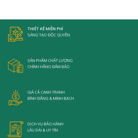
THIẾT KẾ MIỄN PHÍ
SÁNG TẠO ĐỘC QUYỀN
SẢN PHẨM CHẤT LƯỢNG
CHÍNH HÃNG ĐẢM BẢO
GIÁ CẢ CẠNH TRANH
BÌNH ĐẲNG & MINH BẠCH
DỊCH VỤ BẢO HÀNH
LÂU DÀI & UY TÍN