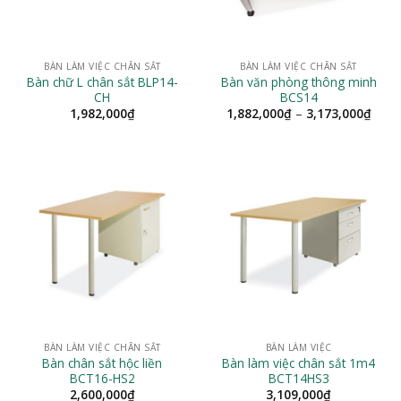
BÀN LÀM VIỆC CHÂN SẮT
BÀN LÀM VIỆC CHÂN SẮT
Bàn chữ L chân sắt BLP14-
Bàn văn phòng thông minh
CH
BCS14
Khoả
1,982,000
₫
1,882,000
₫
–
3,173,000
₫
giá:
từ
1,88
đến
3,17
BÀN LÀM VIỆC CHÂN SẮT
BÀN LÀM VIỆC
Bàn chân sắt hộc liền
Bàn làm việc chân sắt 1m4
BCT16-HS2
BCT14HS3
2,600,000
₫
3,109,000
₫