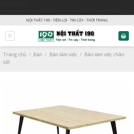
google-site-
verification=508gMF1FIWwUxPswxx9OuQFXg9sfsNNEq3uf6
Skip
NỘI THẤT 190 - TIỆN LỢI - TIN CẬY - THỜI TRANG
to
content
Trang chủ
/
Bàn
/
Bàn làm việc
/
Bàn làm việc chân
sắt