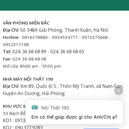
VĂN PHÒNG MIỀN BẮC
Địa Chỉ
: Số 348A Giải Phóng, Thanh Xuân, Hà Nội
Hotline:
0916378886 - 0934534777 - 0973375668 -
0932317198
Tel:
024. 36 68 68 89 - 024. 36 68 68 65
Fax:
024. 36 68 68 08
Mở cửa: 8h00 am - 5h30 pm
NHÀ MÁY NỘI THẤT 190
Địa Chỉ:
Km 89, Quốc lộ 5 , Thôn Mỹ Tranh, xã Nam Sơn,
huyện An Dương, Hải Phòng
KHU VỰC MIỀN NAM
Nội Thất 190
55 Bạch Đằng, Phường 15, Bình Thạnh-HCM
Em có thể giúp được gì cho Anh/Chị ạ? 
KD1 : 0913.922.926
KD2 : 090.377.9283