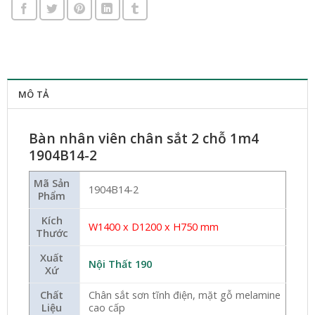
MÔ TẢ
Bàn nhân viên chân sắt 2 chỗ 1m4
1904B14-2
Mã Sản
1904B14-2
Phẩm
Kích
W14
00 x D1200 x H750 mm
Thước
Xuất
Nội Thất 190
Xứ
Chất
Chân sắt sơn tĩnh điện, mặt gỗ melamine
Liệu
cao cấp