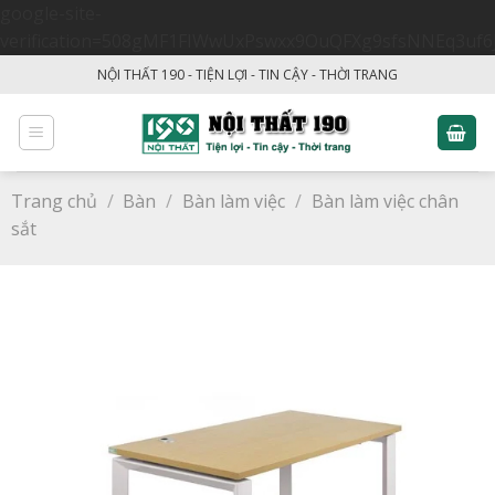
google-site-
verification=508gMF1FIWwUxPswxx9OuQFXg9sfsNNEq3uf6
Skip
NỘI THẤT 190 - TIỆN LỢI - TIN CẬY - THỜI TRANG
to
content
Trang chủ
/
Bàn
/
Bàn làm việc
/
Bàn làm việc chân
sắt