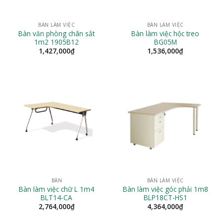
BÀN LÀM VIỆC
BÀN LÀM VIỆC
Bàn văn phòng chân sắt
Bàn làm việc hộc treo
1m2 1905B12
BG05M
1,427,000
₫
1,536,000
₫
BÀN
BÀN LÀM VIỆC
Bàn làm việc chữ L 1m4
Bàn làm việc góc phải 1m8
BLT14-CA
BLP18CT-HS1
2,764,000
₫
4,364,000
₫