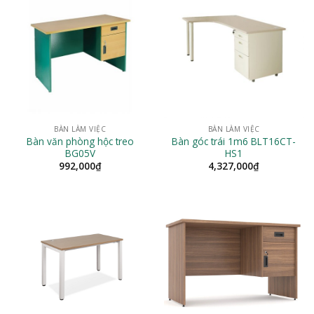
BÀN LÀM VIỆC
BÀN LÀM VIỆC
Bàn văn phòng hộc treo
Bàn góc trái 1m6 BLT16CT-
BG05V
HS1
992,000
₫
4,327,000
₫