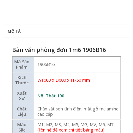
MÔ TẢ
Bàn văn phòng đơn 1m6 1906B16
Mã Sản
1906B16
Phẩm
Kích
W16
00 x D600 x H750 mm
Thước
Xuất
Nội Thất 190
Xứ
Chất
Chân sắt sơn tĩnh điện, mặt gỗ melamine
Liệu
cao cấp
Màu
M1, M2, M3, M4, M5, MG, MV, M6, M7
Sắc
(liên hệ để xem chi tiết bảng màu)