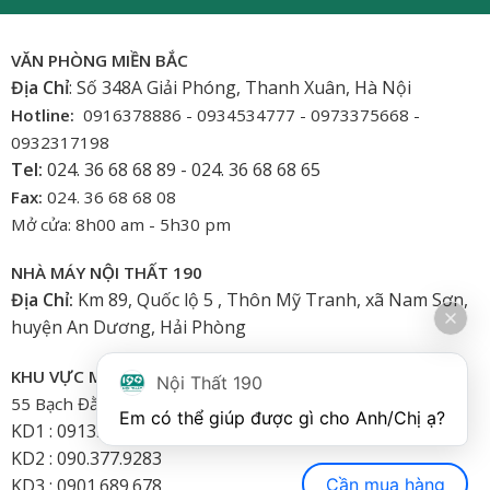
VĂN PHÒNG MIỀN BẮC
Địa Chỉ
: Số 348A Giải Phóng, Thanh Xuân, Hà Nội
Hotline:
0916378886 - 0934534777 - 0973375668 -
0932317198
Tel:
024. 36 68 68 89 - 024. 36 68 68 65
Fax:
024. 36 68 68 08
Mở cửa: 8h00 am - 5h30 pm
NHÀ MÁY NỘI THẤT 190
Địa Chỉ:
Km 89, Quốc lộ 5 , Thôn Mỹ Tranh, xã Nam Sơn,
huyện An Dương, Hải Phòng
KHU VỰC MIỀN NAM
Nội Thất 190
55 Bạch Đằng, Phường 15, Bình Thạnh-HCM
Em có thể giúp được gì cho Anh/Chị ạ? 
KD1 : 0913.922.926
KD2 : 090.377.9283
Cần mua hàng
KD3 : 0901.689.678