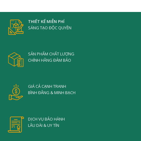
THIẾT KẾ MIỄN PHÍ
SÁNG TẠO ĐỘC QUYỀN
SẢN PHẨM CHẤT LƯỢNG
CHÍNH HÃNG ĐẢM BẢO
GIÁ CẢ CẠNH TRANH
BÌNH ĐẲNG & MINH BẠCH
DỊCH VỤ BẢO HÀNH
LÂU DÀI & UY TÍN